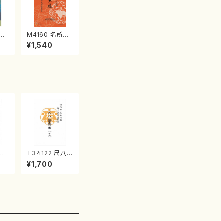
江
M4160 名所土
産《箏曲楽譜》
¥1,540
（箏/宮城喜代
子・宮城数江著・
宮城宗家監修/
箏曲古典楽譜）
滄溟
T32i122 尺八協
峰/
奏曲（２）（尺八/
¥1,700
譜）
二代 山本邦山/
楽譜
尺八/都山式譜）
都山流公刊楽譜
曲番:571