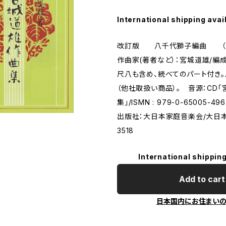
International shipping avai
改訂版 八千代獅子編曲 （編
作曲家(著者など）：宮城道雄/編
尺八も含め、統べてのパート付き
（他社取扱い商品）。 音源：CD
集」/ISMN : 979-0-65005-4
出版社：大日本家庭音楽会/大日
3518
International shipping
Add to cart
日本国内にお住まい