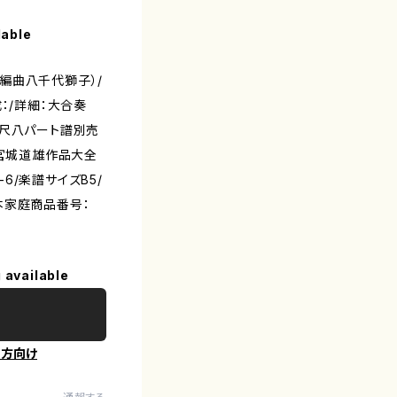
lable
曲八千代獅子）/
成：/詳細：大合奏
。尺八パート譜別売
「宮城道雄作品大全
96-6/楽譜サイズB5/
本家庭商品番号：
 available
の方向け