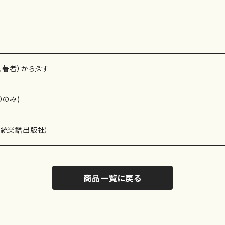
、著者）から探す
Dのみ)
）演奏家
伝統楽譜出版社）
商品一覧に戻る
)
オルガン等）演奏家
譜）
唱・女声合唱）
ン（ピアノ）
、ギター等）演奏家
線楽譜）