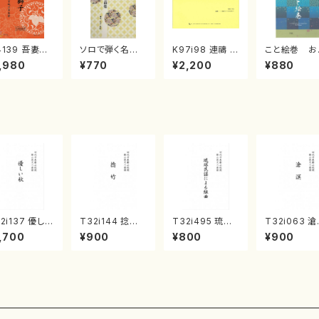
4139 吾妻獅
ソロで弾く名曲
K97i98 連禱 :
こと絵巻 お
《箏曲楽譜》
集 クリスマス・
2台ピアノのため
戸日本橋
,980
¥770
¥2,200
¥880
箏/宮城道雄
イブ／恋人がサ
の（2 Pianos /
・宮城宗家監
ンタクロース(
菊池 幸夫 / 楽
/箏曲古典楽
箏独奏 /大平
譜）
）
光美 編曲/楽
譜）
2i137 優しい
T32i144 捻竹
T32i495 琉球
T32i063 
（尺八/二代 山
（尺八/一瀬星山/
民謡による組曲
（尺八/野村正
,700
¥900
¥800
¥900
邦山/尺八/都
尺八/都山式譜）
（尺八/牧野由多
尺八/都山式
式譜）都山流
都山流公刊楽譜
可/楽譜）都山n
都山流公刊
刊楽譜曲番:5
曲番:593
o:2204
曲番:512