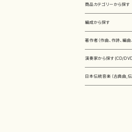
商品カテゴリーから探す
楽譜
編成から探す
書籍
邦楽器
著作者（作曲、作詩、編曲
書籍
箏・琴（ソロ）
CD・DVD
合唱
あ行
演奏家から探す(CD/DV
テキストブック
箏・琴（合奏）
混声合唱
青木省三(アオキ ショウゾウ)
チケット
歌・声
か行
邦楽（箏、三味線、尺八等
日本伝統音楽（古典曲,
事典
三味線（ソロ）
女声合唱
青島広志（アオシマ ヒロシ）
ソプラノ
梯郁夫(カケハシ イクオ)
アルメリア（箏）
雑誌
洋楽器（鍵盤楽器）
さ行
声楽家・合唱団・朗読等
地歌箏曲（箏古典楽譜）
詩集
三味線（合奏）
男声合唱
秋山健治(アキヤマ ケンジ）
アルト
蔭山滸山(カゲヤマ キョザン)
石川高（笙）
邦楽ジャーナル
ピアノ（ソロ）
斉藤松声(サイトウ ショウセイ
應和惠子（声楽・ソプラノ）
宮城道雄（宮城宗家監修）
レコード
洋楽器（弦楽器）
た行
洋楽-鍵盤楽器（ピアノ、
地歌箏曲（三絃古典楽
尺八（ソロ）
児童合唱
秋山邦晴(アキヤマ クニハル)
テノール
景山伸夫(カゲヤマ ノブオ)
伊藤まなみ（箏）
ピアノ（連弾）
斎藤武（サイトウ タケシ）
栗友会女声アンサンブル（合
バイオリン（ソロ）
平良伊津美(タイラ イツミ)
マリーン・ファン・ニューケルケ
宮城道雄（宮城宗家監修）
雑貨・アクセサリー
洋楽器（木管楽器）
な行
洋楽-弦楽器（バイオリン
長唄青柳楽譜（唄、三味