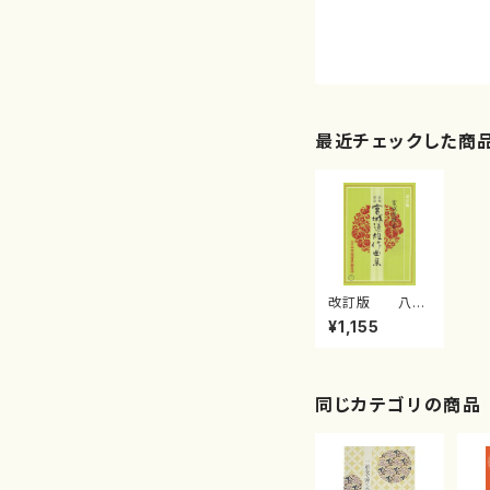
最近チェックした商
改訂版 八千
代獅子編曲
¥1,155
（編曲八千代獅
子）(/宮城道雄/
楽譜）
同じカテゴリの商品