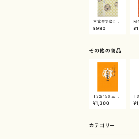
三重奏で弾く名
M
曲集 クリスマ
子
¥990
¥1
スメドレー( 箏
（
2/大平光美 編
著
曲/楽譜）
修
譜
その他の商品
T32i456 三絃
T3
協奏曲（尺八/中
秋
¥1,300
¥1
能島欣一/楽譜）
本
都山流公刊楽譜
山
曲番:2164
公
86
カテゴリー