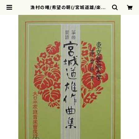
漁村の曙/希望の朝(/宮城道雄/楽譜）
| motherearth