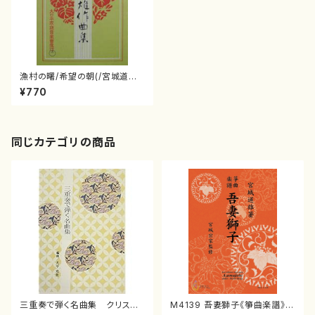
漁村の曙/希望の朝(/宮城道雄/
楽譜）
¥770
同じカテゴリの商品
三重奏で弾く名曲集 クリスマ
M4139 吾妻獅子《箏曲楽譜》