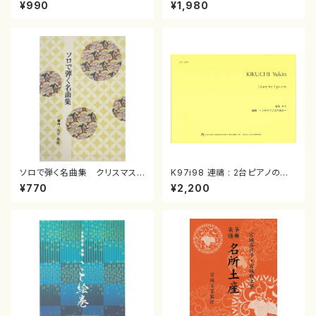
スメドレー( 箏2/大平光美 編
（箏/宮城道雄著・宮城宗家監修/
¥990
¥1,980
曲/楽譜）
箏曲古典楽譜）
ソロで弾く名曲集 クリスマス・
K97i98 連禱 : 2台ピアノのた
イブ／恋人がサンタクロース(
めの（2 Pianos / 菊池 幸夫 /
¥770
¥2,200
箏独奏 /大平光美 編曲/楽
楽譜）
譜）