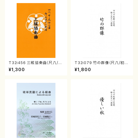
T32i456 三絃協奏曲（尺八/中
T32i079 竹の群像（尺八/初代
能島欣一/楽譜）都山流公刊楽譜
山本邦山/尺八/都山式譜）都山
¥1,300
¥1,800
曲番:2164
流公刊楽譜曲番:528