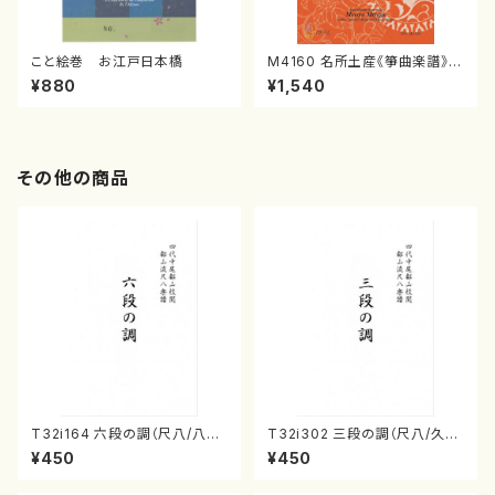
こと絵巻 お江戸日本橋
M4160 名所土産《箏曲楽譜》
（箏/宮城喜代子・宮城数江著・
¥880
¥1,540
宮城宗家監修/箏曲古典楽譜）
その他の商品
T32i164 六段の調（尺八/八橋
T32i302 三段の調（尺八/久本
検校/楽譜）都山流公刊楽譜曲
玄智/楽譜）都山no:2003
¥450
¥450
番:1016