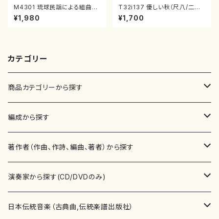
M4301 琉球民謡による組曲
T32i137 優しい秋（尺八/二代
（箏/牧野由多可作曲/宮城喜代
山本邦山/尺八/都山式譜）都山
¥1,980
¥1,700
子・宮城数江著/箏曲楽譜）
流公刊楽譜曲番:586
カテゴリー
商品カテゴリーから探す
楽譜
編成から探す
書籍
邦楽器
著作者（作曲、作詩、編曲、著者）から探す
書籍
箏・琴（ソロ）
CD・DVD
合唱
あ行
演奏家から探す(CD/DVDのみ)
テキストブック
箏・琴（合奏）
混声合唱
青木省三(アオキ ショウゾウ)
チケット
歌・声
か行
邦楽（箏、三味線、尺八等）演奏家
日本伝統音楽（古典曲,伝統楽譜出版社）