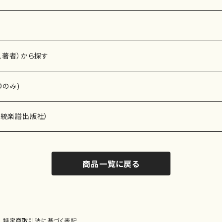
、著者）から探す
Dのみ)
）演奏家
伝統楽譜出版社）
商品一覧に戻る
)
オルガン等）演奏家
譜）
唱・女声合唱）
ン（ピアノ）
、ギター等）演奏家
線楽譜）
特定商取引法に基づく表記