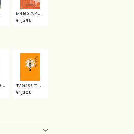
江
M4160 名所土
産《箏曲楽譜》
¥1,540
（箏/宮城喜代
子・宮城数江著・
宮城宗家監修/
箏曲古典楽譜）
狩
T32i456 三絃
唯是
協奏曲（尺八/中
¥1,300
都山
能島欣一/楽譜）
都山流公刊楽譜
曲番:2164