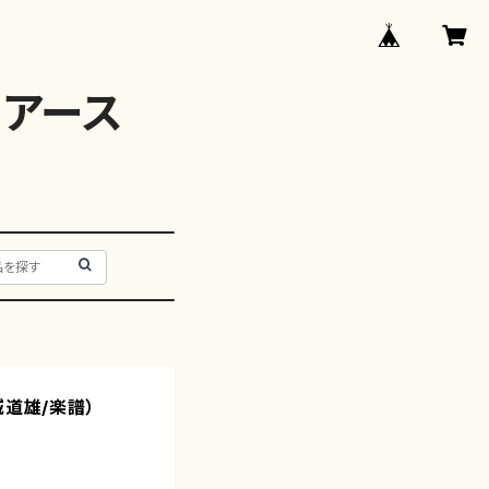
アース
城道雄/楽譜）