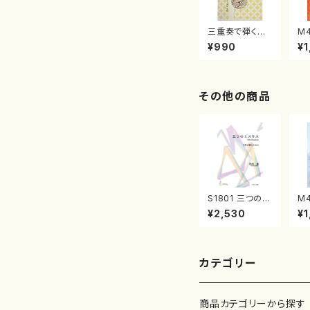
三重奏で弾く名
M
曲集 クリスマ
子
¥990
¥1
スメドレー( 箏
（
2/大平光美 編
著
曲/楽譜）
修
譜
その他の商品
S1801 三つのエ
M
スキス（箏2，17/
謡
¥2,530
¥1
清水 脩/楽譜）
（
作
子
箏
カテゴリー
商品カテゴリーから探す