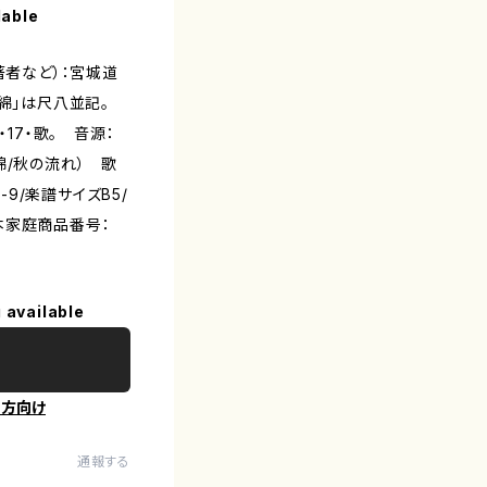
lable
著者など）：宮城道
綿」は尺八並記。
・17・歌。 音源：
綿/秋の流れ） 歌
23-9/楽譜サイズB5/
本家庭商品番号：
 available
の方向け
通報する