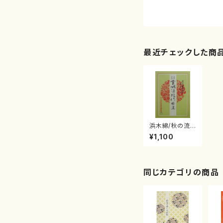
最近チェックした商
浜木綿/秋の流
れ/さくら(/宮城
¥1,100
道雄/楽譜）
同じカテゴリの商品