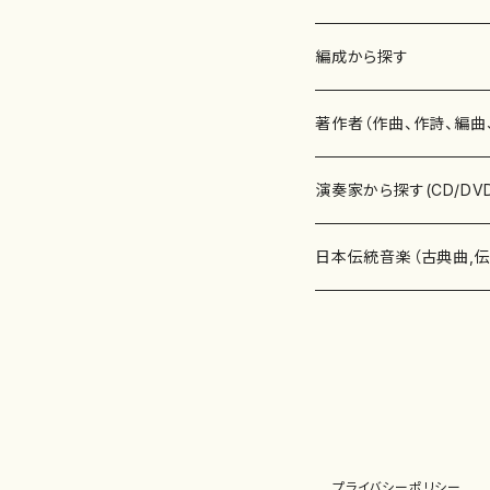
楽譜
編成から探す
書籍
邦楽器
著作者（作曲、作詩、編曲
書籍
箏・琴（ソロ）
CD・DVD
合唱
あ行
演奏家から探す(CD/DV
テキストブック
箏・琴（合奏）
混声合唱
青木省三(アオキ ショウゾウ)
チケット
歌・声
か行
邦楽（箏、三味線、尺八等
日本伝統音楽（古典曲,
事典
三味線（ソロ）
女声合唱
青島広志（アオシマ ヒロシ）
ソプラノ
梯郁夫(カケハシ イクオ)
アルメリア（箏）
雑誌
洋楽器（鍵盤楽器）
さ行
声楽家・合唱団・朗読等
地歌箏曲（箏古典楽譜）
詩集
三味線（合奏）
男声合唱
秋山健治(アキヤマ ケンジ）
アルト
蔭山滸山(カゲヤマ キョザン)
石川高（笙）
邦楽ジャーナル
ピアノ（ソロ）
斉藤松声(サイトウ ショウセイ
應和惠子（声楽・ソプラノ）
宮城道雄（宮城宗家監修）
レコード
洋楽器（弦楽器）
た行
洋楽-鍵盤楽器（ピアノ、
地歌箏曲（三絃古典楽
尺八（ソロ）
児童合唱
秋山邦晴(アキヤマ クニハル)
テノール
景山伸夫(カゲヤマ ノブオ)
伊藤まなみ（箏）
ピアノ（連弾）
斎藤武（サイトウ タケシ）
栗友会女声アンサンブル（合
バイオリン（ソロ）
平良伊津美(タイラ イツミ)
マリーン・ファン・ニューケルケ
宮城道雄（宮城宗家監修）
雑貨・アクセサリー
洋楽器（木管楽器）
な行
洋楽-弦楽器（バイオリン
長唄青柳楽譜（唄、三味
プライバシーポリシー