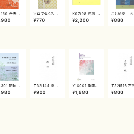
4139 吾妻獅
ソロで弾く名曲
K97i98 連禱 :
こと絵巻 お
《箏曲楽譜》
集 クリスマス・
2台ピアノのため
戸日本橋
,980
¥770
¥2,200
¥880
箏/宮城道雄
イブ／恋人がサ
の（2 Pianos /
・宮城宗家監
ンタクロース(
菊池 幸夫 / 楽
/箏曲古典楽
箏独奏 /大平
譜）
）
光美 編曲/楽
譜）
4301 琉球民
T32i144 捻竹
Y10001 季節の
T32i516 石
による組曲
（尺八/一瀬星山/
彩（女声合唱、ピ
川 秋（尺八/
,980
¥900
¥1,980
¥800
箏/牧野由多可
尺八/都山式譜）
アノ/山岸徹/楽
震一/楽譜）
曲/宮城喜代
都山流公刊楽譜
譜）
no:2225
・宮城数江著/
曲番:593
曲楽譜）