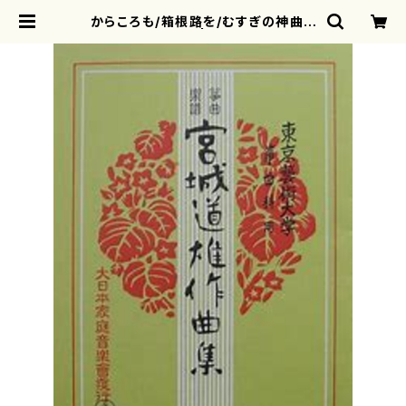
からころも/箱根路を/むすぎの神曲(/
宮城道雄/楽譜） | motherearth