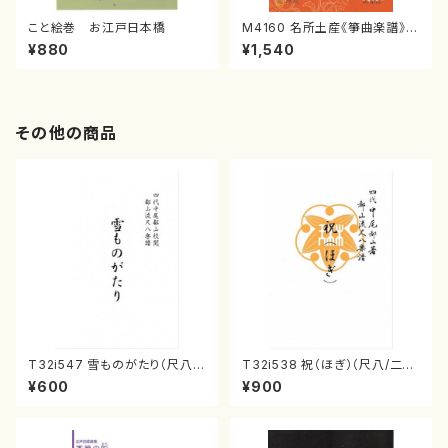
こと絵巻 お江戸日本橋
M4160 名所土産《箏曲楽譜》
（箏/宮城喜代子・宮城数江著・
¥880
¥1,540
宮城宗家監修/箏曲古典楽譜）
その他の商品
T32i547 雪ものがたり（尺八/
T32i538 祝（ほぎ）（尺八/二代
沢井忠夫/楽譜）都山流公刊楽譜
池田静山/楽譜）都山流公刊楽譜
¥600
¥900
曲番:2256
曲番:2247