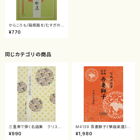
からころも/箱根路を/むすぎの
神曲(/宮城道雄/楽譜）
¥770
同じカテゴリの商品
三重奏で弾く名曲集 クリスマ
M4139 吾妻獅子《箏曲楽譜》
スメドレー( 箏2/大平光美 編
（箏/宮城道雄著・宮城宗家監修/
¥990
¥1,980
曲/楽譜）
箏曲古典楽譜）