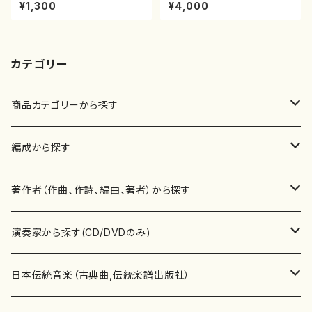
代 山本邦山/尺八/都山式譜）都
子ピアノリサイタル 音の宝石
¥1,300
¥4,000
山流公刊楽譜曲番:569
箱チケット一般
カテゴリー
商品カテゴリーから探す
楽譜
編成から探す
書籍
邦楽器
著作者（作曲、作詩、編曲、著者）から探す
書籍
箏・琴（ソロ）
CD・DVD
合唱
あ行
演奏家から探す(CD/DVDのみ)
テキストブック
箏・琴（合奏）
混声合唱
青木省三(アオキ ショウゾウ)
チケット
歌・声
か行
邦楽（箏、三味線、尺八等）演奏家
日本伝統音楽（古典曲,伝統楽譜出版社）
事典
三味線（ソロ）
女声合唱
青島広志（アオシマ ヒロシ）