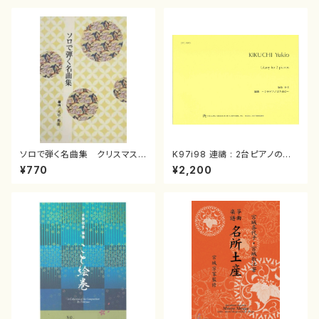
ソロで弾く名曲集 クリスマス・
K97i98 連禱 : 2台ピアノのた
イブ／恋人がサンタクロース(
めの（2 Pianos / 菊池 幸夫 /
¥770
¥2,200
箏独奏 /大平光美 編曲/楽
楽譜）
譜）