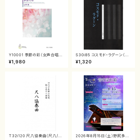
Y10001 季節の彩（女声合唱、
S30i85 コスモド・ラグーン（箏
ピアノ/山岸徹/楽譜）
2，17，三，尺/沢井比河流/楽譜）
¥1,980
¥1,320
T32i120 尺八協奏曲（尺八/二
2026年8月15日（土）野尻多佳