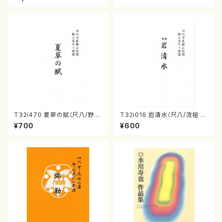
曲番:2081
番:2133
T32i470 夏草の賦（尺八/野村
T32i016 岩清水（尺八/流祖 中
正峰/楽譜）都山流公刊楽譜曲
尾都山/楽譜）都山：15
¥700
¥600
番:2178