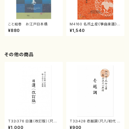
こと絵巻 お江戸日本橋
M4160 名所土産《箏曲楽譜》
（箏/宮城喜代子・宮城数江著・
¥880
¥1,540
宮城宗家監修/箏曲古典楽譜）
その他の商品
T32i376 日蓮（改訂版）（尺八/
T32i428 壱越調（尺八/初代 中
宮城道雄/楽譜）都山流公刊楽譜
村双葉/楽譜）都山流公刊楽譜曲
¥1,000
¥900