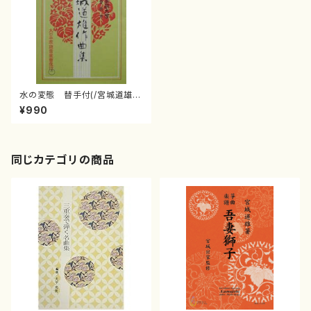
水の変態 替手付(/宮城道雄/
楽譜）
¥990
同じカテゴリの商品