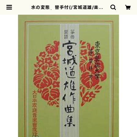
水の変態 替手付(/宮城道雄/楽譜）
| motherearth