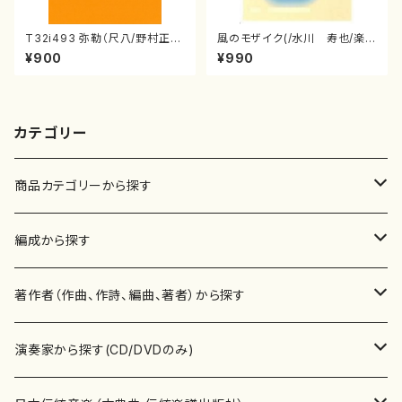
T32i493 弥勒（尺八/野村正
風のモザイク(/水川 寿也/楽
峰/楽譜）都山流公刊楽譜曲番:2
譜）
¥900
¥990
202
カテゴリー
商品カテゴリーから探す
楽譜
編成から探す
書籍
邦楽器
著作者（作曲、作詩、編曲、著者）から探す
書籍
箏・琴（ソロ）
CD・DVD
合唱
あ行
演奏家から探す(CD/DVDのみ)
テキストブック
箏・琴（合奏）
混声合唱
青木省三(アオキ ショウゾウ)