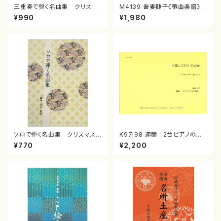
三重奏で弾く名曲集 クリスマ
M4139 吾妻獅子《箏曲楽譜》
スメドレー( 箏2/大平光美 編
（箏/宮城道雄著・宮城宗家監修/
¥990
¥1,980
曲/楽譜）
箏曲古典楽譜）
ソロで弾く名曲集 クリスマス・
K97i98 連禱 : 2台ピアノのた
イブ／恋人がサンタクロース(
めの（2 Pianos / 菊池 幸夫 /
¥770
¥2,200
箏独奏 /大平光美 編曲/楽
楽譜）
譜）