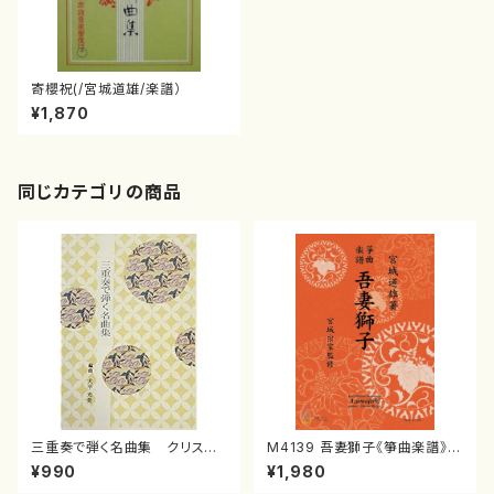
寄櫻祝(/宮城道雄/楽譜）
¥1,870
同じカテゴリの商品
三重奏で弾く名曲集 クリスマ
M4139 吾妻獅子《箏曲楽譜》
スメドレー( 箏2/大平光美 編
（箏/宮城道雄著・宮城宗家監修/
¥990
¥1,980
曲/楽譜）
箏曲古典楽譜）