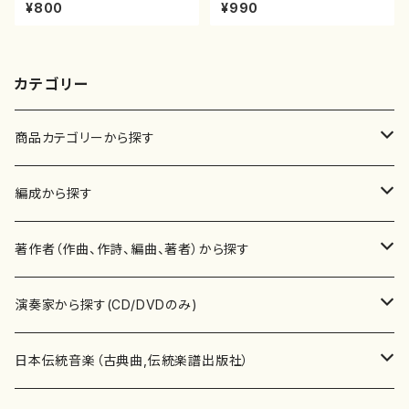
山川園松/楽譜） 都山流公刊楽
譜）
¥800
¥990
譜曲番:2066
カテゴリー
商品カテゴリーから探す
楽譜
編成から探す
書籍
邦楽器
著作者（作曲、作詩、編曲、著者）から探す
書籍
箏・琴（ソロ）
CD・DVD
合唱
あ行
演奏家から探す(CD/DVDのみ)
テキストブック
箏・琴（合奏）
混声合唱
青木省三(アオキ ショウゾウ)
チケット
歌・声
か行
邦楽（箏、三味線、尺八等）演奏家
日本伝統音楽（古典曲,伝統楽譜出版社）
事典
三味線（ソロ）
女声合唱
青島広志（アオシマ ヒロシ）