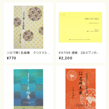
ソロで弾く名曲集 クリスマス・
K97i98 連禱 : 2台ピアノのた
イブ／恋人がサンタクロース(
めの（2 Pianos / 菊池 幸夫 /
¥770
¥2,200
箏独奏 /大平光美 編曲/楽
楽譜）
譜）