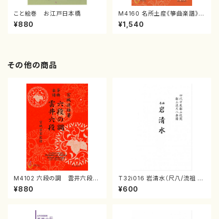
こと絵巻 お江戸日本橋
M4160 名所土産《箏曲楽譜》
（箏/宮城喜代子・宮城数江著・
¥880
¥1,540
宮城宗家監修/箏曲古典楽譜）
その他の商品
M4102 六段の調 雲井六段
T32i016 岩清水（尺八/流祖 中
（箏/宮城道雄著・宮城宗家監修/
尾都山/楽譜）都山：15
¥880
¥600
箏曲古典楽譜）