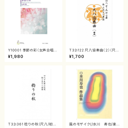
Y10001 季節の彩（女声合唱、
T32i122 尺八協奏曲（２）（尺
ピアノ/山岸徹/楽譜）
八/二代 山本邦山/尺八/都山式
¥1,980
¥1,700
譜）都山流公刊楽譜曲番:571
T32i361 稔りの秋（尺八/初代
風のモザイク(/水川 寿也/楽