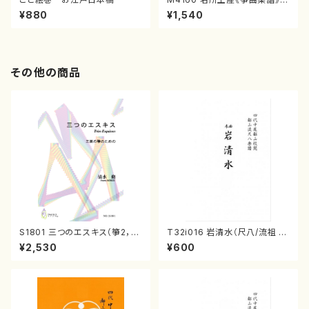
（箏/宮城喜代子・宮城数江著・
¥880
¥1,540
宮城宗家監修/箏曲古典楽譜）
その他の商品
S1801 三つのエスキス（箏2，1
T32i016 岩清水（尺八/流祖 中
7/清水 脩/楽譜）
尾都山/楽譜）都山：15
¥2,530
¥600