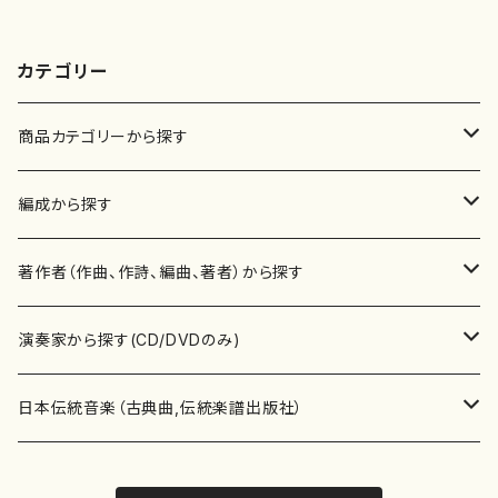
カテゴリー
商品カテゴリーから探す
楽譜
編成から探す
書籍
邦楽器
著作者（作曲、作詩、編曲、著者）から探す
書籍
箏・琴（ソロ）
CD・DVD
合唱
あ行
演奏家から探す(CD/DVDのみ)
テキストブック
箏・琴（合奏）
混声合唱
青木省三(アオキ ショウゾウ)
チケット
歌・声
か行
邦楽（箏、三味線、尺八等）演奏家
日本伝統音楽（古典曲,伝統楽譜出版社）
事典
三味線（ソロ）
女声合唱
青島広志（アオシマ ヒロシ）
ソプラノ
梯郁夫(カケハシ イクオ)
アルメリア（箏）
雑誌
洋楽器（鍵盤楽器）
さ行
声楽家・合唱団・朗読等
地歌箏曲（箏古典楽譜）