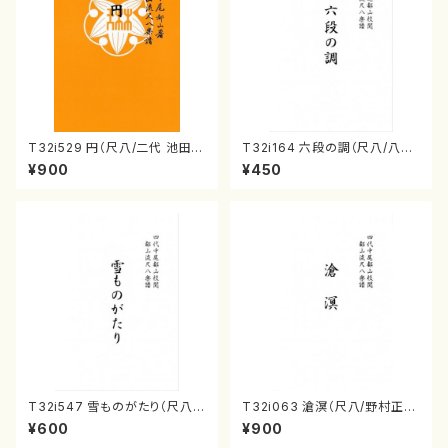
T32i529 円（尺八/二代 池田静
T32i164 六段の調（尺八/八橋
山/楽譜）都山流公刊楽譜曲番:2
検校/楽譜）都山流公刊楽譜曲
¥900
¥450
238
番:1016
T32i547 雪ものがたり（尺八/
T32i063 滄溟（尺八/野村正
沢井忠夫/楽譜）都山流公刊楽譜
峰/尺八/都山式譜）都山流公刊
¥600
¥900
曲番:2256
楽譜曲番:512