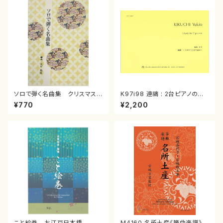
ソロで弾く名曲集 クリスマス・
K97i98 連禱 : 2台ピアノのた
イブ／恋人がサンタクロース(
めの（2 Pianos / 菊池 幸夫 /
¥770
¥2,200
箏独奏 /大平光美 編曲/楽
楽譜）
譜）
こと絵巻 お江戸日本橋
M4160 名所土産《箏曲楽譜》