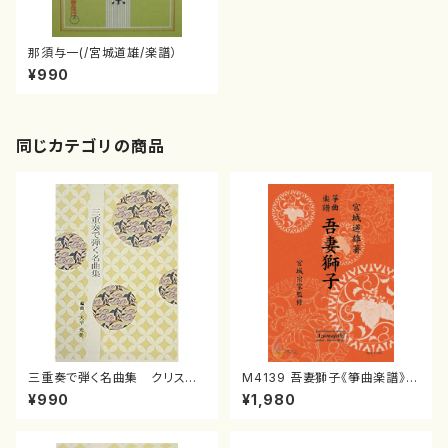
那須与一(/宮城道雄/楽譜）
¥990
同じカテゴリの商品
三重奏で弾く名曲集 クリスマ
M4139 吾妻獅子《箏曲楽譜》
スメドレー( 箏2/大平光美 編
（箏/宮城道雄著・宮城宗家監修/
¥990
¥1,980
曲/楽譜）
箏曲古典楽譜）