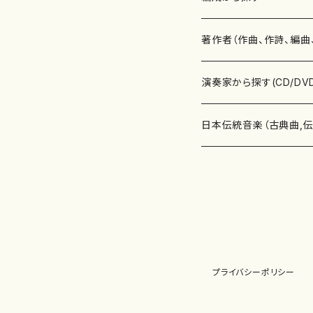
書籍
邦楽器
著作者（作曲、作詩、編曲
書籍
箏・琴（ソロ）
CD・DVD
合唱
あ行
演奏家から探す(CD/DV
テキストブック
箏・琴（合奏）
混声合唱
青木省三(アオキ ショウゾウ)
チケット
歌・声
か行
邦楽（箏、三味線、尺八等
日本伝統音楽（古典曲,
事典
三味線（ソロ）
女声合唱
青島広志（アオシマ ヒロシ）
ソプラノ
梯郁夫(カケハシ イクオ)
アルメリア（箏）
雑誌
洋楽器（鍵盤楽器）
さ行
声楽家・合唱団・朗読等
地歌箏曲（箏古典楽譜）
詩集
三味線（合奏）
男声合唱
秋山健治(アキヤマ ケンジ）
アルト
蔭山滸山(カゲヤマ キョザン)
石川高（笙）
邦楽ジャーナル
ピアノ（ソロ）
斉藤松声(サイトウ ショウセイ
應和惠子（声楽・ソプラノ）
宮城道雄（宮城宗家監修）
レコード
洋楽器（弦楽器）
た行
洋楽-鍵盤楽器（ピアノ、
地歌箏曲（三絃古典楽
尺八（ソロ）
児童合唱
秋山邦晴(アキヤマ クニハル)
テノール
景山伸夫(カゲヤマ ノブオ)
伊藤まなみ（箏）
ピアノ（連弾）
斎藤武（サイトウ タケシ）
栗友会女声アンサンブル（合
バイオリン（ソロ）
平良伊津美(タイラ イツミ)
マリーン・ファン・ニューケルケ
宮城道雄（宮城宗家監修）
雑貨・アクセサリー
洋楽器（木管楽器）
な行
洋楽-弦楽器（バイオリン
長唄青柳楽譜（唄、三味
プライバシーポリシー
尺八（合奏）
朗読・語り
芥川也寸志（アクタガワ ヤス
バリトン
葛西聖憲(カサイ マサノリ)
浦上恵子（箏）
ピアノ（合奏）
斎藤友子(サイトウ トモコ)
川口聖加（声楽・ソプラノ）
バイオリン（合奏）
田頭優子(タガシラ ユウコ)
赤城眞理（ピアノ）
フルート（ピッコロを含む）（ソ
内藤 明美(ナイトウ アケミ)
戸澤哲夫（バイオリン）
杵屋彌之介(青柳茂三）
用具
洋楽器（金管楽器）
は行
洋楽-木管楽器（フルート
尺八（古典楽譜、伝統楽