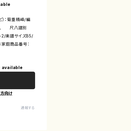
lable
ど）：菊重精峰/編
尺八 尺八譜別
48-2/楽譜サイズB5/
本家庭商品番号：
 available
の方向け
通報する