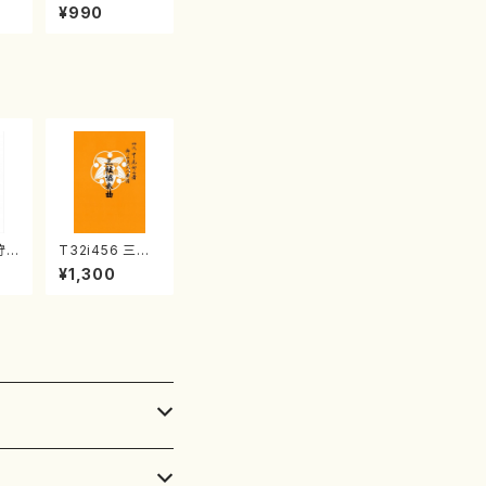
譜）
精峰/楽譜）
¥990
狩
T32i456 三絃
唯是
協奏曲（尺八/中
¥1,300
都山
能島欣一/楽譜）
都山流公刊楽譜
曲番:2164