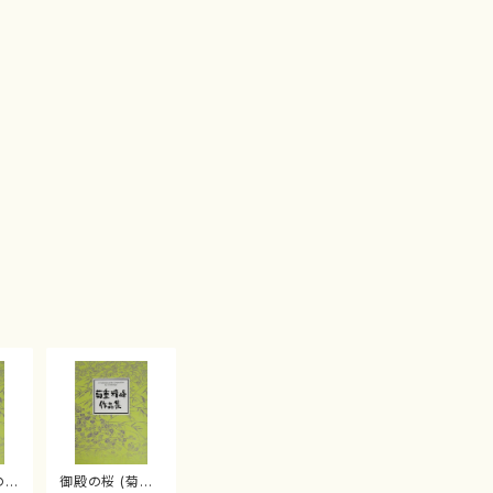
の桜
御殿の桜 (菊重