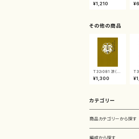
わのひびき) (菊
トド
¥1,210
¥
重精峰/楽譜）
利
その他の商品
T32i081 涼（尺
T3
八/初代 山本邦
合
¥1,300
¥1
山/尺八/都山式
本
譜）都山流公刊
山
楽譜曲番:530
番:
カテゴリー
商品カテゴリーから探す
楽譜
編成から探す