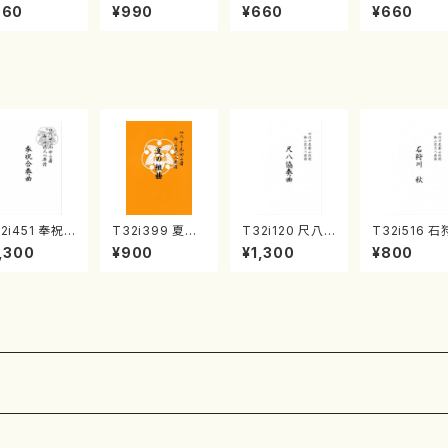
リーム (水野
精峰/楽譜）
曲 新月菊重精
(菊重精峰/楽
660
¥990
¥660
¥660
彦/楽譜）
峰/菊重精峰/楽
譜）
2i451 奉祝
T32i399 夏の
T32i120 尺八
T32i516 石
奏曲（尺八/久
組曲（尺八/初代
協奏曲（尺八/二
川 秋（尺八/
,300
¥900
¥1,300
¥800
玄智/楽譜）都
山川園松/楽譜）
代 山本邦山/尺
震一/楽譜）
流公刊楽譜曲
都山流公刊楽譜
八/都山式譜）都
no:2225
2158
曲番:2104
山流公刊楽譜曲
番:569