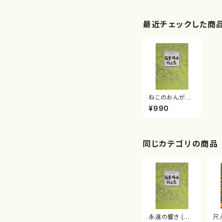
最近チェックした商
ねこのおんがえ
し(/菊重精峰/楽
¥990
譜）
同じカテゴリの商品
永遠の響き (と
尺