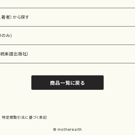
、著者）から探す
Dのみ)
）演奏家
伝統楽譜出版社）
商品一覧に戻る
)
オルガン等）演奏家
譜）
唱・女声合唱）
ン（ピアノ）
、ギター等）演奏家
線楽譜）
特定商取引法に基づく表記
シ）
ロ）
、クラリネット等）演奏家
譜出版社）
© motherearth