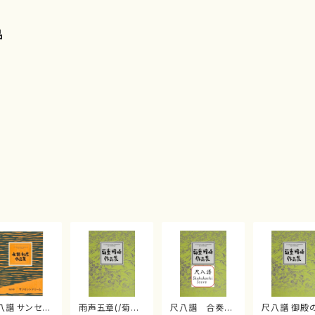
品
八譜 サンセッ
雨声五章(/菊重
尺八譜 合奏
尺八譜 御殿