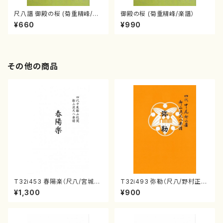
尺八譜 御殿の桜 (菊重精峰/楽
御殿の桜 (菊重精峰/楽譜）
譜）
¥660
¥990
その他の商品
T32i453 春陽楽（尺八/宮城道
T32i493 弥勒（尺八/野村正
雄/楽譜）都山流公刊楽譜曲番:2
峰/楽譜）都山流公刊楽譜曲番:2
¥1,300
¥900
160
202