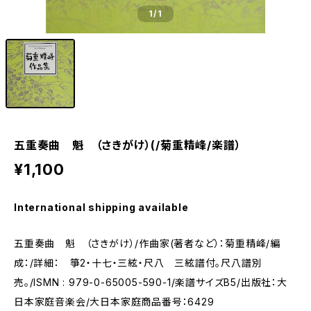
1
/1
五重奏曲 魁 （さきがけ）(/菊重精峰/楽譜）
¥1,100
International shipping available
五重奏曲 魁 （さきがけ）/作曲家(著者など）：菊重精峰/編
成：/詳細： 箏2・十七・三絃・尺八 三絃譜付。尺八譜別
売。/ISMN : 979-0-65005-590-1/楽譜サイズB5/出版社：大
日本家庭音楽会/大日本家庭商品番号：6429