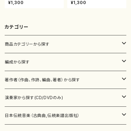
八/初代 石垣征山/尺八/都山式
本玄智/楽譜）都山流公刊楽譜曲
¥1,300
¥1,300
譜）都山流公刊楽譜曲番:559
番:2158
カテゴリー
商品カテゴリーから探す
楽譜
編成から探す
書籍
邦楽器
著作者（作曲、作詩、編曲、著者）から探す
書籍
箏・琴（ソロ）
CD・DVD
合唱
あ行
演奏家から探す(CD/DVDのみ)
テキストブック
箏・琴（合奏）
混声合唱
青木省三(アオキ ショウゾウ)
チケット
歌・声
か行
邦楽（箏、三味線、尺八等）演奏家
日本伝統音楽（古典曲,伝統楽譜出版社）
事典
三味線（ソロ）
女声合唱
青島広志（アオシマ ヒロシ）