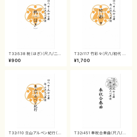
T32i538 祝（ほぎ）（尺八/二代
T32i117 竹彩々（尺八/初代 山
池田静山/楽譜）都山流公刊楽譜
本邦山/尺八/都山式譜）都山流
¥900
¥1,700
曲番:2247
公刊楽譜曲番:566
T32i110 立山アルペン紀行（尺
T32i451 奉祝合奏曲（尺八/久