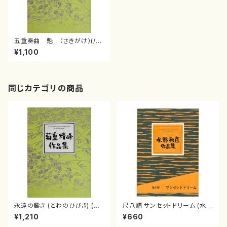
五重奏曲 魁 （さきがけ）(/菊
重精峰/楽譜）
¥1,100
同じカテゴリの商品
永遠の響き (とわのひびき) (菊
尺八譜 サンセットドリーム (水野
重精峰/楽譜）
利彦/楽譜）
¥1,210
¥660