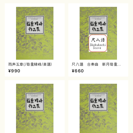
雨声五章(/菊重精峰/楽譜）
尺八譜 合奏曲 新月菊重精
峰/菊重精峰/楽譜）
¥990
¥660