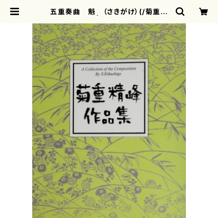
五重奏曲 魁 （さきがけ）(/菊重精
峰/楽譜） | motherearth