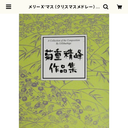
メリーX’マス（クリスマスメドレー）(/
菊重精峰/楽譜） | motherearth