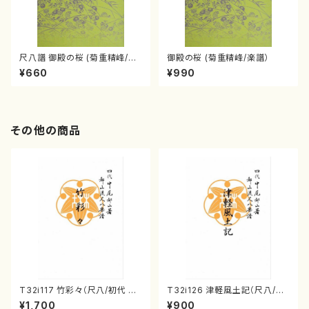
尺八譜 御殿の桜 (菊重精峰/楽
御殿の桜 (菊重精峰/楽譜）
譜）
¥660
¥990
その他の商品
T32i117 竹彩々（尺八/初代 山
T32i126 津軽風土記（尺八/野
本邦山/尺八/都山式譜）都山流
村峰山/尺八/都山式譜）都山流
¥1,700
¥900