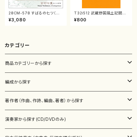
28CM-578 すばるの七ツ（二
T32i512 武蔵野国風土記間奏
十絃箏/クラリネット/ヴァイオリ
曲（尺八/初代 山川園松/楽譜）
¥3,080
¥800
ン/チェロ/吉松 隆：/CD）
都山流公刊楽譜曲番:2221
カテゴリー
商品カテゴリーから探す
楽譜
編成から探す
書籍
邦楽器
著作者（作曲、作詩、編曲、著者）から探す
書籍
箏・琴（ソロ）
CD・DVD
合唱
あ行
演奏家から探す(CD/DVDのみ)
テキストブック
箏・琴（合奏）
混声合唱
青木省三(アオキ ショウゾウ)