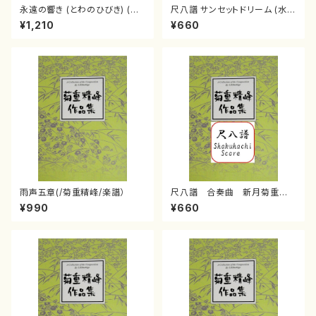
永遠の響き (とわのひびき) (菊
尺八譜 サンセットドリーム (水野
重精峰/楽譜）
利彦/楽譜）
¥1,210
¥660
雨声五章(/菊重精峰/楽譜）
尺八譜 合奏曲 新月菊重精
峰/菊重精峰/楽譜）
¥990
¥660