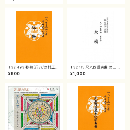
公刊楽譜曲番:566
公刊楽譜曲番:575
T32i493 弥勒（尺八/野村正
T32i115 尺八四重奏曲 第三番
峰/楽譜）都山流公刊楽譜曲番:2
衆籟（尺八/初代 山本邦山/尺
¥900
¥1,000
202
八/都山式譜）都山流公刊楽譜曲
番:564