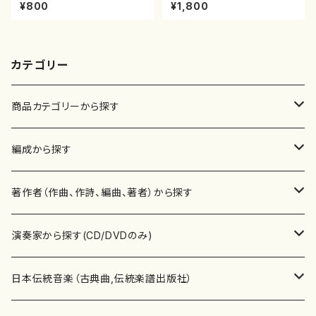
初代 中村双葉/楽譜）都山流公
山本邦山/尺八/都山式譜）都山
¥800
¥1,800
刊楽譜曲番:2234
流公刊楽譜曲番:528
カテゴリー
商品カテゴリーから探す
楽譜
編成から探す
書籍
邦楽器
著作者（作曲、作詩、編曲、著者）から探す
書籍
箏・琴（ソロ）
CD・DVD
合唱
あ行
演奏家から探す(CD/DVDのみ)
テキストブック
箏・琴（合奏）
混声合唱
青木省三(アオキ ショウゾウ)
チケット
歌・声
か行
邦楽（箏、三味線、尺八等）演奏家
日本伝統音楽（古典曲,伝統楽譜出版社）
事典
三味線（ソロ）
女声合唱
青島広志（アオシマ ヒロシ）