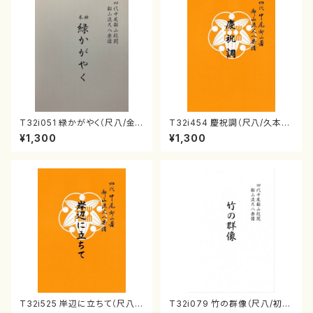
T32i051 緑かがやく（尺八/金
T32i454 慶祝調（尺八/久本玄
森高山/楽譜）都山流公刊楽譜曲
智/楽譜）都山流公刊楽譜曲番:2
¥1,300
¥1,300
番：50
161
T32i525 岸辺に立ちて（尺八/
T32i079 竹の群像（尺八/初代