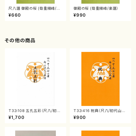
尺八譜 御殿の桜 (菊重精峰/楽
御殿の桜 (菊重精峰/楽譜）
譜）
¥660
¥990
その他の商品
T32i108 五孔五彩（尺八/初代
T32i416 祝典（尺八/初代山川
石垣征山/尺八/都山式譜）都山
園松/楽譜）都山流公刊楽譜曲
¥1,700
¥900
流公刊楽譜曲番:557
番:2121