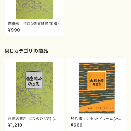
四季彩 作曲(/菊重精峰/楽譜）
¥990
同じカテゴリの商品
永遠の響き (とわのひびき) (菊
尺八譜 サンセットドリーム (水野
重精峰/楽譜）
利彦/楽譜）
¥1,210
¥660