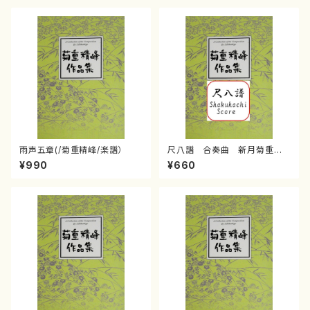
雨声五章(/菊重精峰/楽譜）
尺八譜 合奏曲 新月菊重精
峰/菊重精峰/楽譜）
¥990
¥660