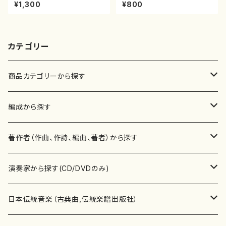
能島欣一/楽譜）都山流公刊楽譜
楽譜）都山:2162
¥1,300
¥800
曲番:2164
カテゴリー
商品カテゴリーから探す
楽譜
編成から探す
書籍
邦楽器
著作者（作曲、作詩、編曲、著者）から探す
書籍
箏・琴（ソロ）
CD・DVD
合唱
あ行
演奏家から探す(CD/DVDのみ)
テキストブック
箏・琴（合奏）
混声合唱
青木省三(アオキ ショウゾウ)
チケット
歌・声
か行
邦楽（箏、三味線、尺八等）演奏家
日本伝統音楽（古典曲,伝統楽譜出版社）
事典
三味線（ソロ）
女声合唱
青島広志（アオシマ ヒロシ）