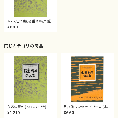
ム−大陸作曲(/菊重精峰/楽譜）
¥880
同じカテゴリの商品
永遠の響き (とわのひびき) (菊
尺八譜 サンセットドリーム (水野
重精峰/楽譜）
利彦/楽譜）
¥1,210
¥660