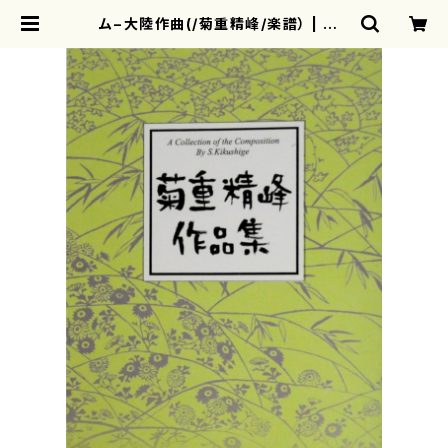
ム−大陸作曲(/菊重精峰/楽譜） | mo
therearth