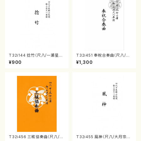
T32i144 捻竹（尺八/一瀬星山/
T32i451 奉祝合奏曲（尺八/久
尺八/都山式譜）都山流公刊楽譜
本玄智/楽譜）都山流公刊楽譜曲
¥900
¥1,300
曲番:593
番:2158
T32i456 三絃協奏曲（尺八/中
T32i455 風神（尺八/大月宗明/