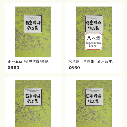
雨声五章(/菊重精峰/楽譜）
尺八譜 合奏曲 新月菊重精
峰/菊重精峰/楽譜）
¥990
¥660