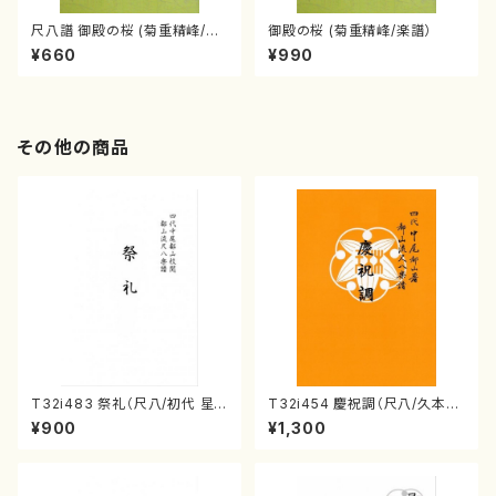
尺八譜 御殿の桜 (菊重精峰/楽
御殿の桜 (菊重精峰/楽譜）
譜）
¥660
¥990
その他の商品
T32i483 祭礼（尺八/初代 星
T32i454 慶祝調（尺八/久本玄
田一山/楽譜）都山流公刊楽譜曲
智/楽譜）都山流公刊楽譜曲番:2
¥900
¥1,300
番:2191
161