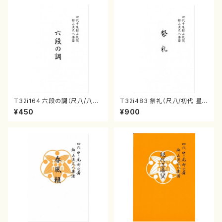
T32i164 六段の調（尺八/八橋
T32i483 祭礼（尺八/初代 星
検校/楽譜）都山流公刊楽譜曲
田一山/楽譜）都山流公刊楽譜曲
¥450
¥900
番:1016
番:2191