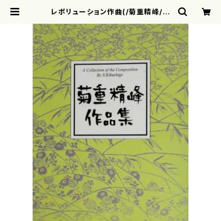
レボリューション作曲(/菊重精峰/楽
譜） | motherearth