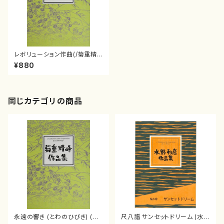
レボリューション作曲(/菊重精
峰/楽譜）
¥880
同じカテゴリの商品
永遠の響き (とわのひびき) (菊
尺八譜 サンセットドリーム (水野