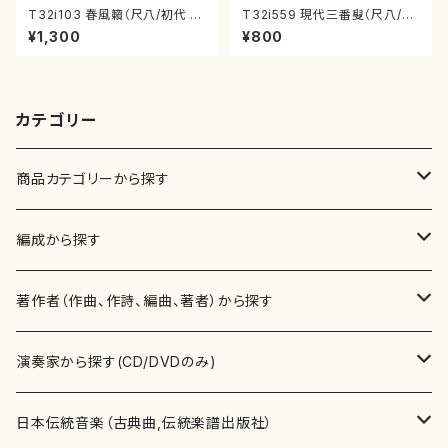
T32i103 春風籟（尺八/初代 石
T32i559 現代三番叟（尺八/杵
垣征山/尺八/都山式譜）都山流
屋正邦/楽譜）都山流公刊楽譜曲
¥1,300
¥800
公刊楽譜曲番:552
番:2269
カテゴリー
商品カテゴリーから探す
楽譜
編成から探す
書籍
邦楽器
著作者（作曲、作詩、編曲、著者）から探す
書籍
箏・琴（ソロ）
CD・DVD
合唱
あ行
演奏家から探す(CD/DVDのみ)
テキストブック
箏・琴（合奏）
混声合唱
青木省三(アオキ ショウゾウ)
チケット
歌・声
か行
邦楽（箏、三味線、尺八等）演奏家
日本伝統音楽（古典曲,伝統楽譜出版社）