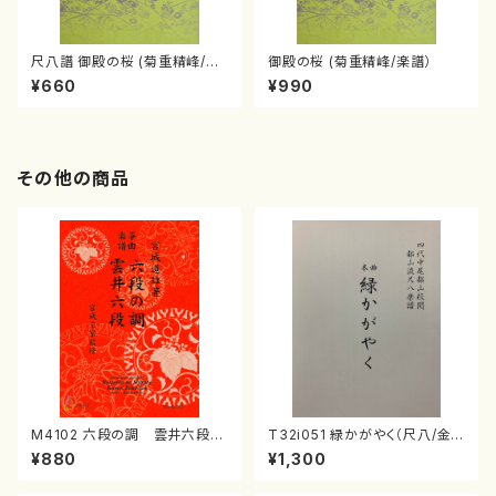
尺八譜 御殿の桜 (菊重精峰/楽
御殿の桜 (菊重精峰/楽譜）
譜）
¥660
¥990
その他の商品
M4102 六段の調 雲井六段
T32i051 緑かがやく（尺八/金
（箏/宮城道雄著・宮城宗家監修/
森高山/楽譜）都山流公刊楽譜曲
¥880
¥1,300
箏曲古典楽譜）
番：50