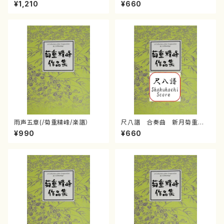
重精峰/楽譜）
利彦/楽譜）
¥1,210
¥660
雨声五章(/菊重精峰/楽譜）
尺八譜 合奏曲 新月菊重精
峰/菊重精峰/楽譜）
¥990
¥660