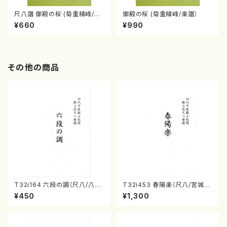
尺八譜 御殿の桜 (菊重精峰/楽
御殿の桜 (菊重精峰/楽譜）
譜）
¥660
¥990
その他の商品
T32i164 六段の調（尺八/八橋
T32i453 春陽楽（尺八/宮城道
検校/楽譜）都山流公刊楽譜曲
雄/楽譜）都山流公刊楽譜曲番:2
¥450
¥1,300
番:1016
160