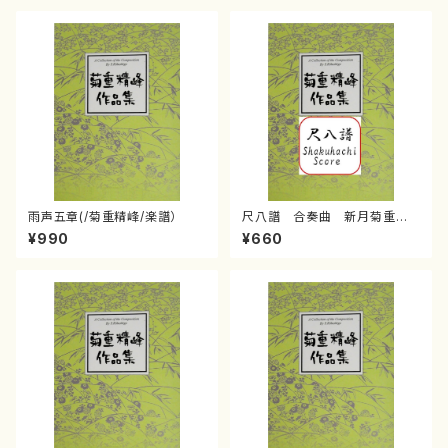
雨声五章(/菊重精峰/楽譜）
尺八譜 合奏曲 新月菊重精
峰/菊重精峰/楽譜）
¥990
¥660