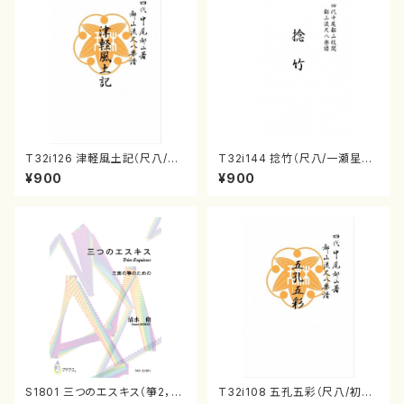
T32i126 津軽風土記（尺八/野
T32i144 捻竹（尺八/一瀬星山/
村峰山/尺八/都山式譜）都山流
尺八/都山式譜）都山流公刊楽譜
¥900
¥900
公刊楽譜曲番:575
曲番:593
S1801 三つのエスキス（箏2，1
T32i108 五孔五彩（尺八/初代