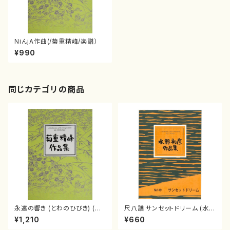
NiんjA作曲(/菊重精峰/楽譜）
¥990
同じカテゴリの商品
永遠の響き (とわのひびき) (菊
尺八譜 サンセットドリーム (水野
重精峰/楽譜）
利彦/楽譜）
¥1,210
¥660