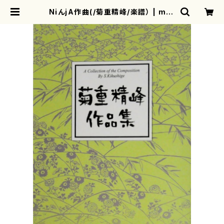
NiんjA作曲(/菊重精峰/楽譜） | mot
herearth