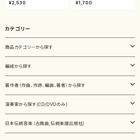
7/清水 脩/楽譜）
石垣征山/尺八/都山式譜）都山
¥2,530
¥1,700
流公刊楽譜曲番:557
カテゴリー
商品カテゴリーから探す
楽譜
編成から探す
書籍
邦楽器
著作者（作曲、作詩、編曲、著者）から探す
書籍
箏・琴（ソロ）
CD・DVD
合唱
あ行
演奏家から探す(CD/DVDのみ)
テキストブック
箏・琴（合奏）
混声合唱
青木省三(アオキ ショウゾウ)
チケット
歌・声
か行
邦楽（箏、三味線、尺八等）演奏家
日本伝統音楽（古典曲,伝統楽譜出版社）
事典
三味線（ソロ）
女声合唱
青島広志（アオシマ ヒロシ）