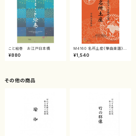
こと絵巻 お江戸日本橋
M4160 名所土産《箏曲楽譜》
（箏/宮城喜代子・宮城数江著・
¥880
¥1,540
宮城宗家監修/箏曲古典楽譜）
その他の商品