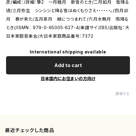
彦/編成：/詳細：箏2 一月睦月 新雪のとき/二月如月 雪降る
頃/三月弥生 シンシンと降る雪はぬくもりさえ・・・・・・。/四月卯
月 春が来た/五月皐月 緑につつまれて/六月水無月 雨降る
とき//ISMN : 979-0-65005-627-4/楽譜サイズB5/出版社：大
日本家庭音楽会/大日本家庭商品番号：7372
International shipping available
Add to cart
日本国内にお住まいの方向け
通報する
最近チェックした商品