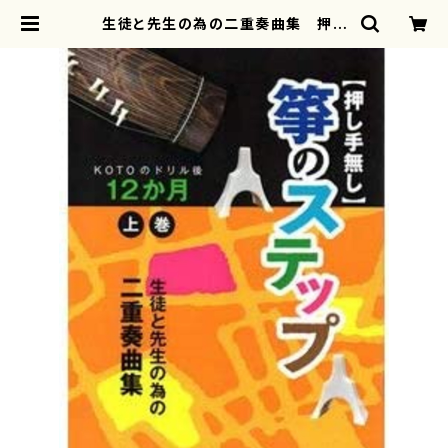
生徒と先生の為の二重奏曲集 押し
手無し 箏のステップ KOTOのドリ
ル後 １２か月 上巻/吉崎克彦/楽
譜） | motherearth