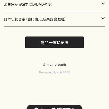
書籍
箏・琴（ソロ）
CD・DVD
合唱
あ行
演奏家から探す(CD/DVDのみ)
テキストブック
箏・琴（合奏）
混声合唱
青木省三(アオキ ショウゾウ)
チケット
歌・声
か行
邦楽（箏、三味線、尺八等）演奏家
日本伝統音楽（古典曲,伝統楽譜出版社）
事典
三味線（ソロ）
女声合唱
青島広志（アオシマ ヒロシ）
ソプラノ
梯郁夫(カケハシ イクオ)
アルメリア（箏）
雑誌
洋楽器（鍵盤楽器）
さ行
声楽家・合唱団・朗読等
地歌箏曲（箏古典楽譜）
商品一覧に戻る
詩集
三味線（合奏）
男声合唱
秋山健治(アキヤマ ケンジ）
アルト
蔭山滸山(カゲヤマ キョザン)
石川高（笙）
邦楽ジャーナル
ピアノ（ソロ）
斉藤松声(サイトウ ショウセイ)
應和惠子（声楽・ソプラノ）
宮城道雄（宮城宗家監修）
レコード
洋楽器（弦楽器）
た行
洋楽-鍵盤楽器（ピアノ、オルガン等）演奏家
地歌箏曲（三絃古典楽譜）
尺八（ソロ）
児童合唱
秋山邦晴(アキヤマ クニハル)
テノール
景山伸夫(カゲヤマ ノブオ)
伊藤まなみ（箏）
ピアノ（連弾）
斎藤武（サイトウ タケシ）
栗友会女声アンサンブル（合唱・女声合唱）
バイオリン（ソロ）
平良伊津美(タイラ イツミ)
マリーン・ファン・ニューケルケン（ピアノ）
宮城道雄（宮城宗家監修）
雑貨・アクセサリー
洋楽器（木管楽器）
な行
洋楽-弦楽器（バイオリン、ギター等）演奏家
長唄青柳楽譜（唄、三味線楽譜）
© motherearth
Powered by
尺八（合奏）
朗読・語り
芥川也寸志（アクタガワ ヤスシ）
バリトン
葛西聖憲(カサイ マサノリ)
浦上恵子（箏）
ピアノ（合奏）
斎藤友子(サイトウ トモコ)
川口聖加（声楽・ソプラノ）
バイオリン（合奏）
田頭優子(タガシラ ユウコ)
赤城眞理（ピアノ）
フルート（ピッコロを含む）（ソロ）
内藤 明美(ナイトウ アケミ)
戸澤哲夫（バイオリン）
杵屋彌之介(青柳茂三）
用具
洋楽器（金管楽器）
は行
洋楽-木管楽器（フルート、クラリネット等）演奏家
尺八（古典楽譜、伝統楽譜出版社）
邦楽大合奏
歌曲
芦垣美穂(アシガキ ミホ)
バス
片桐朋子(カタギリ トモコ)
小笠原夏美（箏）
オルガン
佐伯圭子(サエキ ケイコ)
平野忠彦（声楽・バリトン）
ビオラ
高野喜長(タカノ キチョウ)
青柳晋（ピアノ）
フルート（ピッコロを含む）（合奏）
永井薫(ナガイ カオル）
工藤真菜（バイオリン）
トランペット
萩原正吟(ハギワラ セイギン)
河村利夫（サクソフォン）
都山楽会楽譜
洋楽器（打楽器）
ま行
洋楽-打楽器（パーカッション、マリンバ等）演奏者
篠笛
ドロシー・アシュビー
その他（声域を指定しない歌など）
かただときこ(カタダ トキコ）
大久保智子（箏）
アコーディオン
坂井情二(サカイ ジョウジ)
河内紀恵（声楽・ソプラノ）
チェロ
高野検校(タカノ ケンギョウ)
伊沢長俊（オルガン）
クラリネット
永井ますみ(ナガイ マスミ）
松本克己（バイオリン）
ホルン
朴守賢(パク スヒョン)
板倉稔（クラリネット）
石垣 征山
マリンバ
セルドン・マイヤーズ
上野信一（パーカッション）
洋楽器（大編成）
や行
洋楽-大編成(オーケストラ、吹奏楽)楽団