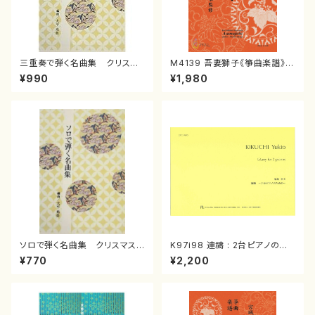
三重奏で弾く名曲集 クリスマ
M4139 吾妻獅子《箏曲楽譜》
スメドレー( 箏2/大平光美 編
（箏/宮城道雄著・宮城宗家監修/
¥990
¥1,980
曲/楽譜）
箏曲古典楽譜）
ソロで弾く名曲集 クリスマス・
K97i98 連禱 : 2台ピアノのた
イブ／恋人がサンタクロース(
めの（2 Pianos / 菊池 幸夫 /
¥770
¥2,200
箏独奏 /大平光美 編曲/楽
楽譜）
譜）