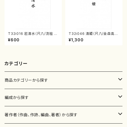
T32i016 岩清水（尺八/流祖 中
T32i046 清姫（尺八/金森高
尾都山/楽譜）都山：15
山/楽譜）都山流公刊楽譜曲番：
¥600
¥1,300
45
カテゴリー
商品カテゴリーから探す
楽譜
編成から探す
書籍
邦楽器
著作者（作曲、作詩、編曲、著者）から探す