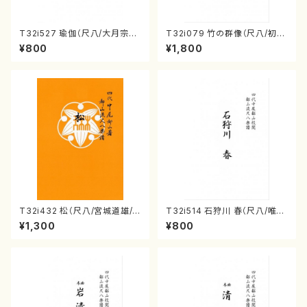
T32i527 瑜伽（尺八/大月宗明/
T32i079 竹の群像（尺八/初代
楽譜）都山流公刊楽譜曲番:223
山本邦山/尺八/都山式譜）都山
¥800
¥1,800
6
流公刊楽譜曲番:528
T32i432 松（尺八/宮城道雄/
T32i514 石狩川 春（尺八/唯是
楽譜）都山流公刊楽譜曲番:213
震一/楽譜）都山no:2223
¥1,300
¥800
8