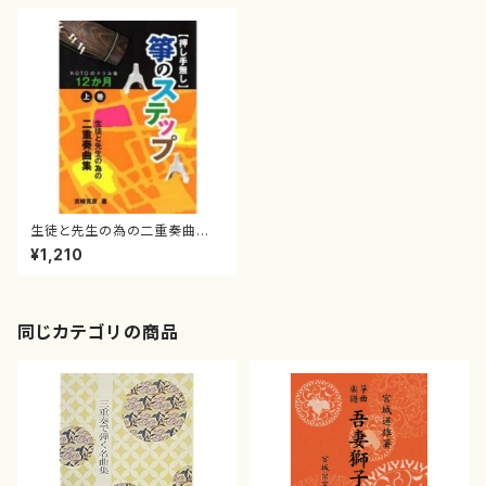
生徒と先生の為の二重奏曲
集 押し手無し 箏のステッ
¥1,210
プ KOTOのドリル後 １２か
月 上巻/吉崎克彦/楽譜）
同じカテゴリの商品