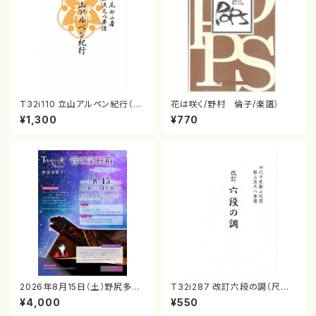
T32i110 立山アルペン紀行（尺
花は咲く/野村 倫子/楽譜）
八/初代 石垣征山/尺八/都山式
¥1,300
¥770
譜）都山流公刊楽譜曲番:559
2026年8月15日（土）野尻多佳
T32i287 改訂六段の調（尺八/
子ピアノリサイタル 音の宝石
八橋検校/楽譜）都山no:1142
¥4,000
¥550
箱チケット一般