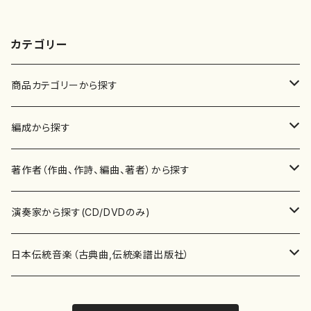
カテゴリー
商品カテゴリーから探す
楽譜
編成から探す
書籍
邦楽器
著作者（作曲、作詩、編曲、著者）から探す
書籍
箏・琴（ソロ）
CD・DVD
合唱
あ行
演奏家から探す(CD/DVDのみ)
テキストブック
箏・琴（合奏）
混声合唱
青木省三(アオキ ショウゾウ)
チケット
歌・声
か行
邦楽（箏、三味線、尺八等）演奏家
日本伝統音楽（古典曲,伝統楽譜出版社）
事典
三味線（ソロ）
女声合唱
青島広志（アオシマ ヒロシ）
ソプラノ
梯郁夫(カケハシ イクオ)
アルメリア（箏）
雑誌
洋楽器（鍵盤楽器）
さ行
声楽家・合唱団・朗読等
地歌箏曲（箏古典楽譜）