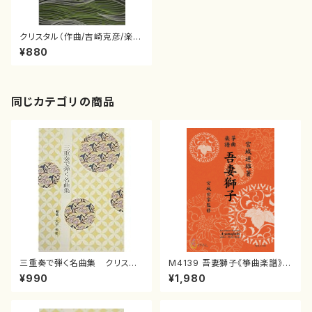
クリスタル（作曲/吉崎克彦/楽
譜）
¥880
同じカテゴリの商品
三重奏で弾く名曲集 クリスマ
M4139 吾妻獅子《箏曲楽譜》
スメドレー( 箏2/大平光美 編
（箏/宮城道雄著・宮城宗家監修/
¥990
¥1,980
曲/楽譜）
箏曲古典楽譜）