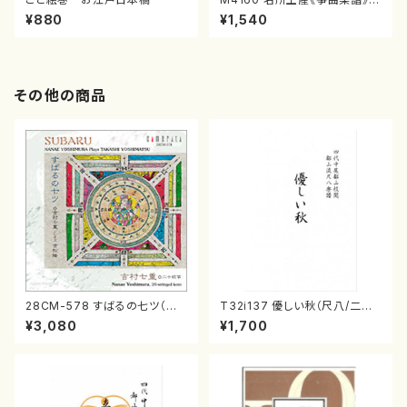
（箏/宮城喜代子・宮城数江著・
¥880
¥1,540
宮城宗家監修/箏曲古典楽譜）
その他の商品
28CM-578 すばるの七ツ（二
T32i137 優しい秋（尺八/二代
十絃箏/クラリネット/ヴァイオリ
山本邦山/尺八/都山式譜）都山
¥3,080
¥1,700
ン/チェロ/吉松 隆：/CD）
流公刊楽譜曲番:586