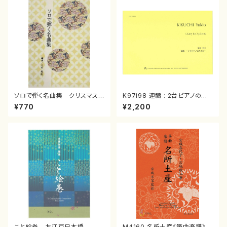
ソロで弾く名曲集 クリスマス・
K97i98 連禱 : 2台ピアノのた
イブ／恋人がサンタクロース(
めの（2 Pianos / 菊池 幸夫 /
¥770
¥2,200
箏独奏 /大平光美 編曲/楽
楽譜）
譜）
こと絵巻 お江戸日本橋
M4160 名所土産《箏曲楽譜》