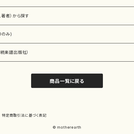
、著者）から探す
Dのみ)
）演奏家
伝統楽譜出版社）
商品一覧に戻る
)
オルガン等）演奏家
譜）
唱・女声合唱）
ン（ピアノ）
、ギター等）演奏家
線楽譜）
特定商取引法に基づく表記
シ）
ロ）
、クラリネット等）演奏家
譜出版社）
© motherearth