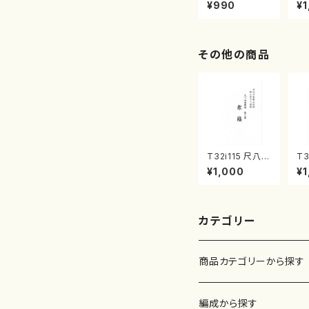
曲集 クリスマ
子
¥990
¥1
スメドレー( 箏
（
2/大平光美 編
著
曲/楽譜）
修
譜
その他の商品
T32i115 尺八四
T3
重奏曲 第三番
合
¥1,000
¥1
衆籟（尺八/初代
本
山本邦山/尺八/
山
都山式譜）都山
番:
流公刊楽譜曲番:
564
カテゴリー
商品カテゴリーから探す
楽譜
編成から探す