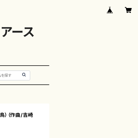
アース
鳥）（作曲/吉崎