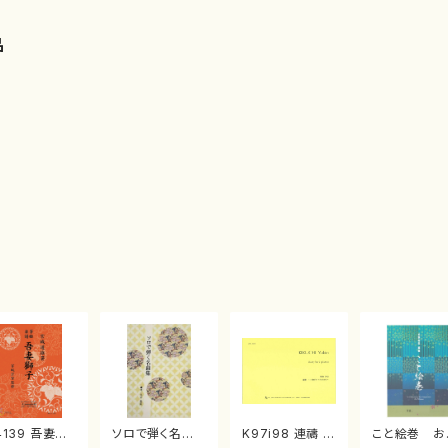
品
4139 吾妻獅
ソロで弾く名曲
K97i98 連禱 :
こと絵巻 お