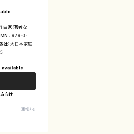
lable
/作曲家(著者な
N : 979-0-
/出版社：大日本家庭
5
 available
の方向け
通報する