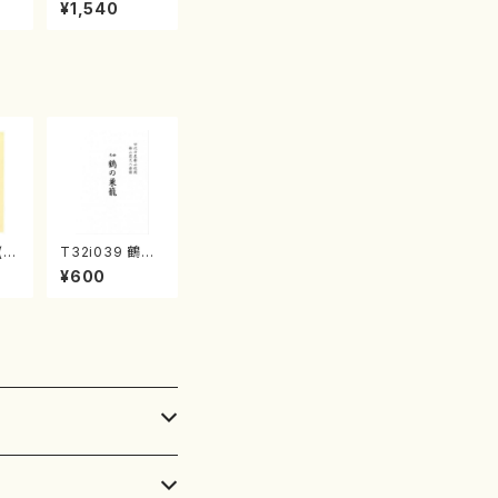
産《箏曲楽譜》
¥1,540
（箏/宮城喜代
子・宮城数江著・
宮城宗家監修/
箏曲古典楽譜）
/
T32i039 鶴の
楽
巣籠 （尺八/楽
¥600
譜）都山no.38