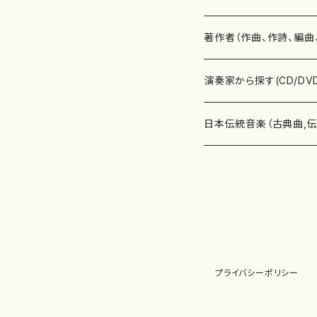
書籍
邦楽器
著作者（作曲、作詩、編曲
書籍
箏・琴（ソロ）
CD・DVD
合唱
あ行
演奏家から探す(CD/DV
テキストブック
箏・琴（合奏）
混声合唱
青木省三(アオキ ショウゾウ)
チケット
歌・声
か行
邦楽（箏、三味線、尺八等
日本伝統音楽（古典曲,
事典
三味線（ソロ）
女声合唱
青島広志（アオシマ ヒロシ）
ソプラノ
梯郁夫(カケハシ イクオ)
アルメリア（箏）
雑誌
洋楽器（鍵盤楽器）
さ行
声楽家・合唱団・朗読等
地歌箏曲（箏古典楽譜）
詩集
三味線（合奏）
男声合唱
秋山健治(アキヤマ ケンジ）
アルト
蔭山滸山(カゲヤマ キョザン)
石川高（笙）
邦楽ジャーナル
ピアノ（ソロ）
斉藤松声(サイトウ ショウセイ
應和惠子（声楽・ソプラノ）
宮城道雄（宮城宗家監修）
レコード
洋楽器（弦楽器）
た行
洋楽-鍵盤楽器（ピアノ、
地歌箏曲（三絃古典楽
尺八（ソロ）
児童合唱
秋山邦晴(アキヤマ クニハル)
テノール
景山伸夫(カゲヤマ ノブオ)
伊藤まなみ（箏）
ピアノ（連弾）
斎藤武（サイトウ タケシ）
栗友会女声アンサンブル（合
バイオリン（ソロ）
平良伊津美(タイラ イツミ)
マリーン・ファン・ニューケルケ
宮城道雄（宮城宗家監修）
雑貨・アクセサリー
洋楽器（木管楽器）
な行
洋楽-弦楽器（バイオリン
長唄青柳楽譜（唄、三味
プライバシーポリシー
尺八（合奏）
朗読・語り
芥川也寸志（アクタガワ ヤス
バリトン
葛西聖憲(カサイ マサノリ)
浦上恵子（箏）
ピアノ（合奏）
斎藤友子(サイトウ トモコ)
川口聖加（声楽・ソプラノ）
バイオリン（合奏）
田頭優子(タガシラ ユウコ)
赤城眞理（ピアノ）
フルート（ピッコロを含む）（ソ
内藤 明美(ナイトウ アケミ)
戸澤哲夫（バイオリン）
杵屋彌之介(青柳茂三）
用具
洋楽器（金管楽器）
は行
洋楽-木管楽器（フルート
尺八（古典楽譜、伝統楽