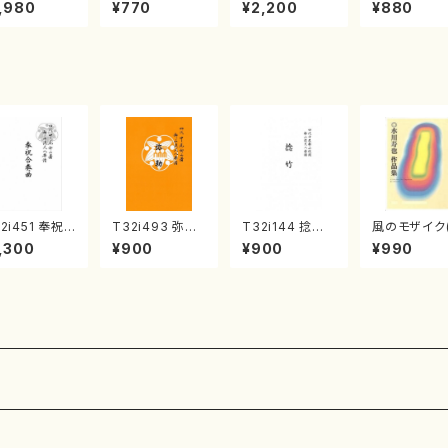
《箏曲楽譜》
集 クリスマス・
2台ピアノのため
戸日本橋
,980
¥770
¥2,200
¥880
箏/宮城道雄
イブ／恋人がサ
の（2 Pianos /
・宮城宗家監
ンタクロース(
菊池 幸夫 / 楽
/箏曲古典楽
箏独奏 /大平
譜）
）
光美 編曲/楽
譜）
2i451 奉祝
T32i493 弥勒
T32i144 捻竹
風のモザイク(
奏曲（尺八/久
（尺八/野村正峰/
（尺八/一瀬星山/
水川 寿也/
,300
¥900
¥900
¥990
玄智/楽譜）都
楽譜）都山流公
尺八/都山式譜）
譜）
流公刊楽譜曲
刊楽譜曲番:220
都山流公刊楽譜
2158
2
曲番:593