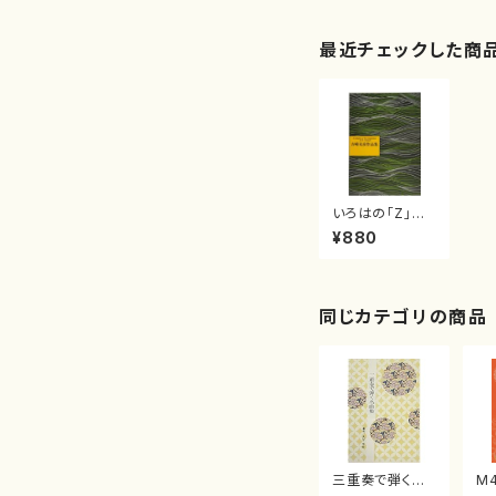
最近チェックした商
いろはの「Z」
ハチドリ （蜂
¥880
鳥）（作曲/吉崎
克彦/楽譜）
同じカテゴリの商品
三重奏で弾く名
M