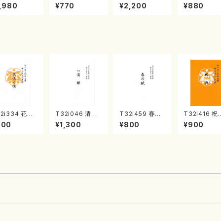
《箏曲楽譜》
集 クリスマス・
2台ピアノのため
戸日本橋
,980
¥770
¥2,200
¥880
箏/宮城道雄
イブ／恋人がサ
の（2 Pianos /
・宮城宗家監
ンタクロース(
菊池 幸夫 / 楽
/箏曲古典楽
箏独奏 /大平
譜）
）
光美 編曲/楽
譜）
2i334 花咲
T32i046 清姫
T32i459 春の
T32i416 祝
頃（尺八/初代
（尺八/金森高山/
賦（尺八/宮城道
（尺八/初代
900
¥1,300
¥800
¥900
川園松/楽譜）
楽譜）都山流公
雄/楽譜）都山流
園松/楽譜）
山流公刊楽譜
刊楽譜曲番：45
公刊楽譜曲番:2
流公刊楽譜曲
番:2037
167
2121