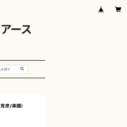
アース
克彦/楽譜）