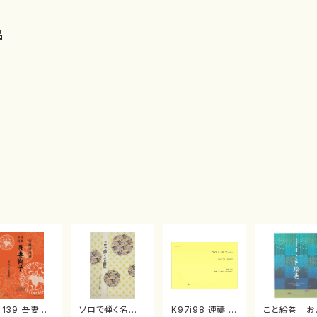
品
4139 吾妻獅
ソロで弾く名曲
K97i98 連禱 :
こと絵巻 お