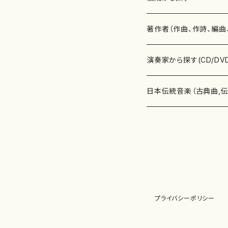
書籍
邦楽器
著作者（作曲、作詩、編曲
書籍
箏・琴（ソロ）
CD・DVD
合唱
あ行
演奏家から探す(CD/DV
テキストブック
箏・琴（合奏）
混声合唱
青木省三(アオキ ショウゾウ)
チケット
歌・声
か行
邦楽（箏、三味線、尺八等
日本伝統音楽（古典曲,
事典
三味線（ソロ）
女声合唱
青島広志（アオシマ ヒロシ）
ソプラノ
梯郁夫(カケハシ イクオ)
アルメリア（箏）
雑誌
洋楽器（鍵盤楽器）
さ行
声楽家・合唱団・朗読等
地歌箏曲（箏古典楽譜）
詩集
三味線（合奏）
男声合唱
秋山健治(アキヤマ ケンジ）
アルト
蔭山滸山(カゲヤマ キョザン)
石川高（笙）
邦楽ジャーナル
ピアノ（ソロ）
斉藤松声(サイトウ ショウセイ
應和惠子（声楽・ソプラノ）
宮城道雄（宮城宗家監修）
レコード
洋楽器（弦楽器）
た行
洋楽-鍵盤楽器（ピアノ、
地歌箏曲（三絃古典楽
尺八（ソロ）
児童合唱
秋山邦晴(アキヤマ クニハル)
テノール
景山伸夫(カゲヤマ ノブオ)
伊藤まなみ（箏）
ピアノ（連弾）
斎藤武（サイトウ タケシ）
栗友会女声アンサンブル（合
バイオリン（ソロ）
平良伊津美(タイラ イツミ)
マリーン・ファン・ニューケルケ
宮城道雄（宮城宗家監修）
雑貨・アクセサリー
洋楽器（木管楽器）
な行
洋楽-弦楽器（バイオリン
長唄青柳楽譜（唄、三味
プライバシーポリシー
尺八（合奏）
朗読・語り
芥川也寸志（アクタガワ ヤス
バリトン
葛西聖憲(カサイ マサノリ)
浦上恵子（箏）
ピアノ（合奏）
斎藤友子(サイトウ トモコ)
川口聖加（声楽・ソプラノ）
バイオリン（合奏）
田頭優子(タガシラ ユウコ)
赤城眞理（ピアノ）
フルート（ピッコロを含む）（ソ
内藤 明美(ナイトウ アケミ)
戸澤哲夫（バイオリン）
杵屋彌之介(青柳茂三）
用具
洋楽器（金管楽器）
は行
洋楽-木管楽器（フルート
尺八（古典楽譜、伝統楽