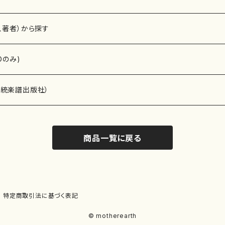
、著者）から探す
Dのみ)
）演奏家
伝統楽譜出版社）
商品一覧に戻る
)
オルガン等）演奏家
譜）
唱・女声合唱）
ン（ピアノ）
、ギター等）演奏家
線楽譜）
特定商取引法に基づく表記
シ）
ロ）
、クラリネット等）演奏家
譜出版社）
© motherearth