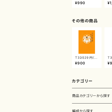
曲集 クリスマ
子
¥990
¥1
スメドレー( 箏
（
2/大平光美 編
著
曲/楽譜）
修
譜
その他の商品
T32i529 円（尺
T3
八/二代 池田静
く
¥900
¥
山/楽譜）都山流
山
公刊楽譜曲番:2
都
238
曲
カテゴリー
商品カテゴリーから探す
楽譜
編成から探す