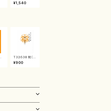
産《箏曲楽譜》
¥1,540
（箏/宮城喜代
子・宮城数江著・
宮城宗家監修/
箏曲古典楽譜）
典
T32i538 祝（ほ
山川
ぎ）（尺八/二代
¥900
都山
池田静山/楽譜）
番:
都山流公刊楽譜
曲番:2247