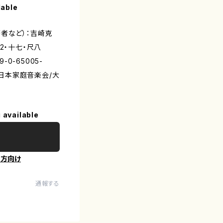
lable
者など）：吉崎克
 箏2・十七・尺八
-0-65005-
大日本家庭音楽会/大
 available
の方向け
通報する