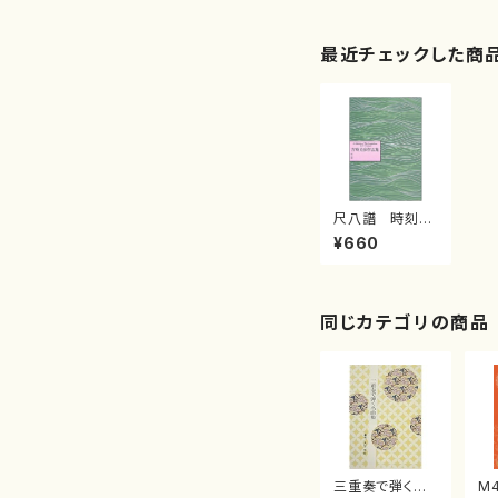
最近チェックした商
尺八譜 時刻の
砂（作曲/吉崎克
¥660
彦/楽譜）
同じカテゴリの商品
三重奏で弾く名
M