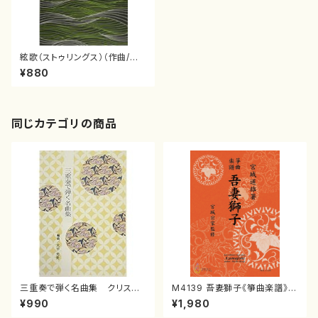
絃歌（ストゥリングス）（作曲/吉
崎克彦/楽譜）
¥880
同じカテゴリの商品
三重奏で弾く名曲集 クリスマ
M4139 吾妻獅子《箏曲楽譜》
スメドレー( 箏2/大平光美 編
（箏/宮城道雄著・宮城宗家監修/
¥990
¥1,980
曲/楽譜）
箏曲古典楽譜）