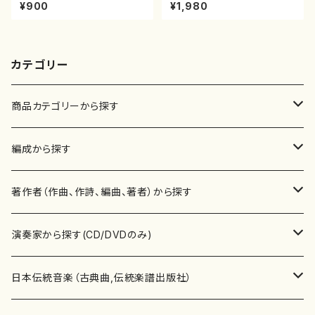
池田静山/楽譜）都山流公刊楽譜
ピアノ/山岸徹/楽譜）
¥900
¥1,980
曲番:2247
カテゴリー
商品カテゴリーから探す
楽譜
編成から探す
書籍
邦楽器
著作者（作曲、作詩、編曲、著者）から探す
書籍
箏・琴（ソロ）
CD・DVD
合唱
あ行
演奏家から探す(CD/DVDのみ)
テキストブック
箏・琴（合奏）
混声合唱
青木省三(アオキ ショウゾウ)
チケット
歌・声
か行
邦楽（箏、三味線、尺八等）演奏家
日本伝統音楽（古典曲,伝統楽譜出版社）
事典
三味線（ソロ）
女声合唱
青島広志（アオシマ ヒロシ）