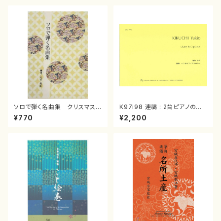
ソロで弾く名曲集 クリスマス・
K97i98 連禱 : 2台ピアノのた
イブ／恋人がサンタクロース(
めの（2 Pianos / 菊池 幸夫 /
¥770
¥2,200
箏独奏 /大平光美 編曲/楽
楽譜）
譜）