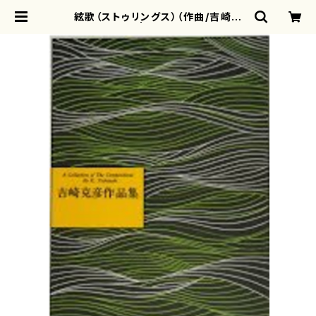
絃歌（ストゥリングス）（作曲/吉崎克
彦/楽譜） | motherearth