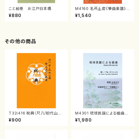
こと絵巻 お江戸日本橋
M4160 名所土産《箏曲楽譜》
（箏/宮城喜代子・宮城数江著・
¥880
¥1,540
宮城宗家監修/箏曲古典楽譜）
その他の商品
T32i416 祝典（尺八/初代山川
M4301 琉球民謡による組曲
園松/楽譜）都山流公刊楽譜曲
（箏/牧野由多可作曲/宮城喜代
¥900
¥1,980
番:2121
子・宮城数江著/箏曲楽譜）