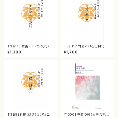
T32i110 立山アルペン紀行（尺
T32i117 竹彩々（尺八/初代 山
八/初代 石垣征山/尺八/都山式
本邦山/尺八/都山式譜）都山流
¥1,300
¥1,700
譜）都山流公刊楽譜曲番:559
公刊楽譜曲番:566
T32i538 祝（ほぎ）（尺八/二代
Y10001 季節の彩（女声合唱、