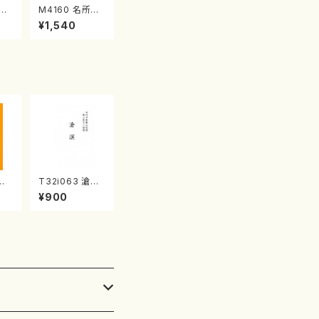
江
M4160 名所土
産《箏曲楽譜》
¥1,540
（箏/宮城喜代
子・宮城数江著・
宮城宗家監修/
箏曲古典楽譜）
代
T32i063 滄溟
/杵
（尺八/野村正峰/
¥900
）都
尺八/都山式譜）
譜曲
都山流公刊楽譜
曲番:512