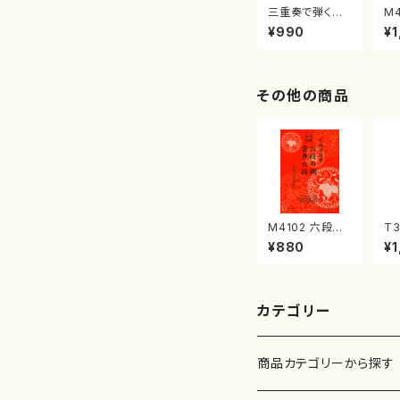
三重奏で弾く名
M
曲集 クリスマ
子
¥990
¥1
スメドレー( 箏
（
2/大平光美 編
著
曲/楽譜）
修
譜
その他の商品
M4102 六段の
T3
調 雲井六段
（
¥880
¥1
（箏/宮城道雄
楽
著・宮城宗家監
刊
修/箏曲古典楽
譜）
カテゴリー
商品カテゴリーから探す