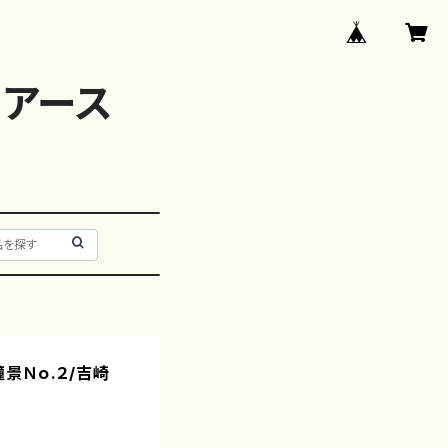
アース
景Ｎｏ.２/吉崎