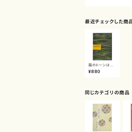
最近チェックした商
風のトーンは南
南西（子供の憧
¥880
景Ｎｏ.２/吉崎克
彦/楽譜）
同じカテゴリの商品