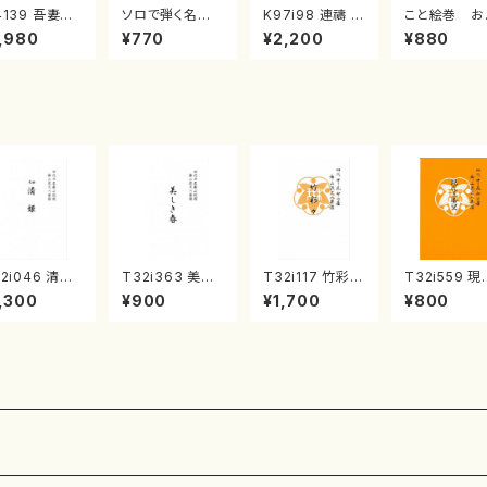
4139 吾妻獅
ソロで弾く名曲
K97i98 連禱 :
こと絵巻 お
《箏曲楽譜》
集 クリスマス・
2台ピアノのため
戸日本橋
,980
¥770
¥2,200
¥880
箏/宮城道雄
イブ／恋人がサ
の（2 Pianos /
・宮城宗家監
ンタクロース(
菊池 幸夫 / 楽
/箏曲古典楽
箏独奏 /大平
譜）
）
光美 編曲/楽
譜）
2i046 清姫
T32i363 美し
T32i117 竹彩々
T32i559 現
尺八/金森高山/
き春（尺八/久本
（尺八/初代 山本
三番叟（尺八
,300
¥900
¥1,700
¥800
譜）都山流公
玄智/楽譜）都山
邦山/尺八/都山
屋正邦/楽譜
楽譜曲番：45
流公刊楽譜曲番:
式譜）都山流公
山流公刊楽
2068
刊楽譜曲番:566
番:2269