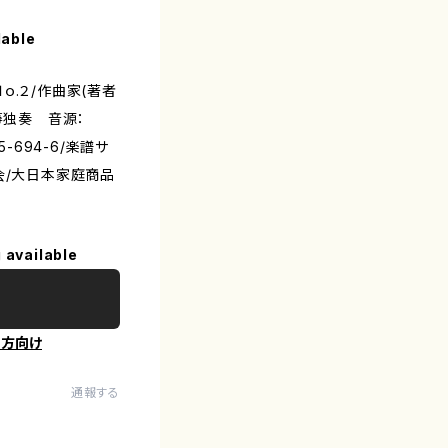
lable
ｏ.２/作曲家(著者
箏独奏 音源：
05-694-6/楽譜サ
会/大日本家庭商品
 available
の方向け
通報する