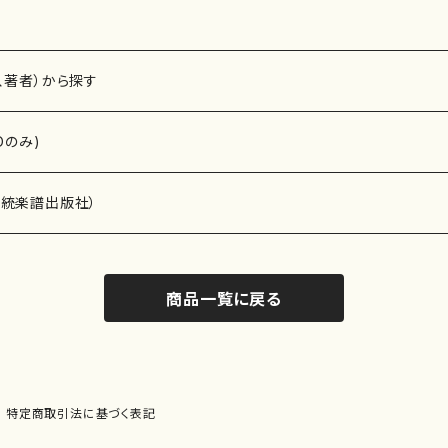
、著者）から探す
Dのみ)
）演奏家
伝統楽譜出版社）
商品一覧に戻る
)
オルガン等）演奏家
譜）
唱・女声合唱）
ン（ピアノ）
、ギター等）演奏家
線楽譜）
特定商取引法に基づく表記
シ）
ロ）
、クラリネット等）演奏家
譜出版社）