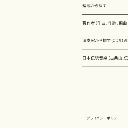
楽譜
編成から探す
書籍
邦楽器
著作者（作曲、作詩、編曲
書籍
箏・琴（ソロ）
CD・DVD
合唱
あ行
演奏家から探す(CD/DV
テキストブック
箏・琴（合奏）
混声合唱
青木省三(アオキ ショウゾウ)
チケット
歌・声
か行
邦楽（箏、三味線、尺八等
日本伝統音楽（古典曲,
事典
三味線（ソロ）
女声合唱
青島広志（アオシマ ヒロシ）
ソプラノ
梯郁夫(カケハシ イクオ)
アルメリア（箏）
雑誌
洋楽器（鍵盤楽器）
さ行
声楽家・合唱団・朗読等
地歌箏曲（箏古典楽譜）
詩集
三味線（合奏）
男声合唱
秋山健治(アキヤマ ケンジ）
アルト
蔭山滸山(カゲヤマ キョザン)
石川高（笙）
邦楽ジャーナル
ピアノ（ソロ）
斉藤松声(サイトウ ショウセイ
應和惠子（声楽・ソプラノ）
宮城道雄（宮城宗家監修）
レコード
洋楽器（弦楽器）
た行
洋楽-鍵盤楽器（ピアノ、
地歌箏曲（三絃古典楽
尺八（ソロ）
児童合唱
秋山邦晴(アキヤマ クニハル)
テノール
景山伸夫(カゲヤマ ノブオ)
伊藤まなみ（箏）
ピアノ（連弾）
斎藤武（サイトウ タケシ）
栗友会女声アンサンブル（合
バイオリン（ソロ）
平良伊津美(タイラ イツミ)
マリーン・ファン・ニューケルケ
宮城道雄（宮城宗家監修）
雑貨・アクセサリー
洋楽器（木管楽器）
な行
洋楽-弦楽器（バイオリン
長唄青柳楽譜（唄、三味
プライバシーポリシー
尺八（合奏）
朗読・語り
芥川也寸志（アクタガワ ヤス
バリトン
葛西聖憲(カサイ マサノリ)
浦上恵子（箏）
ピアノ（合奏）
斎藤友子(サイトウ トモコ)
川口聖加（声楽・ソプラノ）
バイオリン（合奏）
田頭優子(タガシラ ユウコ)
赤城眞理（ピアノ）
フルート（ピッコロを含む）（ソ
内藤 明美(ナイトウ アケミ)
戸澤哲夫（バイオリン）
杵屋彌之介(青柳茂三）
用具
洋楽器（金管楽器）
は行
洋楽-木管楽器（フルート
尺八（古典楽譜、伝統楽