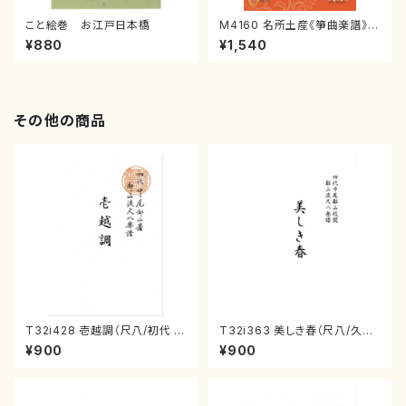
こと絵巻 お江戸日本橋
M4160 名所土産《箏曲楽譜》
（箏/宮城喜代子・宮城数江著・
¥880
¥1,540
宮城宗家監修/箏曲古典楽譜）
その他の商品
T32i428 壱越調（尺八/初代 中
T32i363 美しき春（尺八/久本
村双葉/楽譜）都山流公刊楽譜曲
玄智/楽譜）都山流公刊楽譜曲
¥900
¥900
番:2133
番:2068