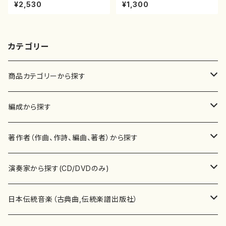
7/清水 脩/楽譜）
山/楽譜）都山流公刊楽譜曲番：
¥2,530
¥1,300
45
カテゴリー
商品カテゴリーから探す
楽譜
編成から探す
書籍
邦楽器
著作者（作曲、作詩、編曲、著者）から探す
書籍
箏・琴（ソロ）
CD・DVD
合唱
あ行
演奏家から探す(CD/DVDのみ)
テキストブック
箏・琴（合奏）
混声合唱
青木省三(アオキ ショウゾウ)
チケット
歌・声
か行
邦楽（箏、三味線、尺八等）演奏家
日本伝統音楽（古典曲,伝統楽譜出版社）
事典
三味線（ソロ）
女声合唱
青島広志（アオシマ ヒロシ）