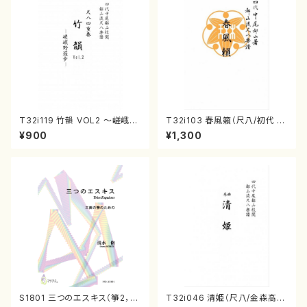
T32i119 竹韻 VOL2 ～嵯峨野
T32i103 春風籟（尺八/初代 石
遊歩～（尺八/野村峰山/尺八/都
垣征山/尺八/都山式譜）都山流
¥900
¥1,300
山式譜）都山流公刊楽譜曲番:5
公刊楽譜曲番:552
68
S1801 三つのエスキス（箏2，1
T32i046 清姫（尺八/金森高