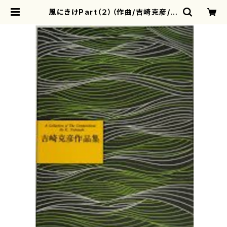
風にきけPart（２）（作曲/吉崎克彦/楽
譜） | motherearth