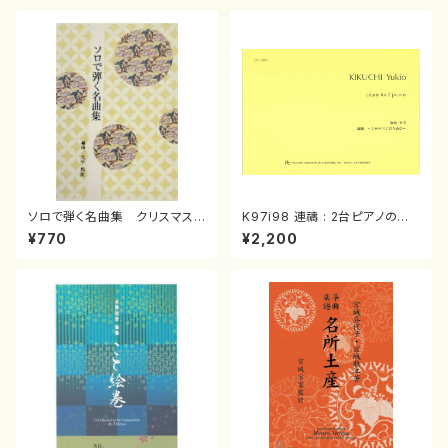
ソロで弾く名曲集 クリスマス・
K97i98 連禱 : 2台ピアノのた
イブ／恋人がサンタクロース(
めの（2 Pianos / 菊池 幸夫 /
¥770
¥2,200
箏独奏 /大平光美 編曲/楽
楽譜）
譜）