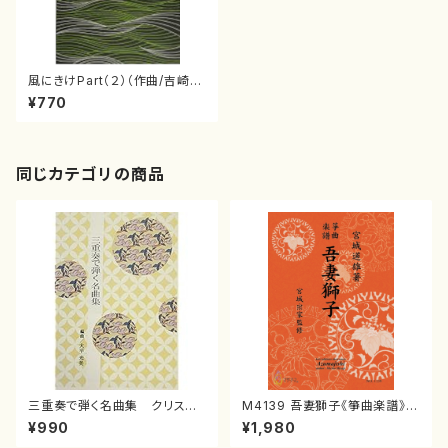
風にきけPart（２）（作曲/吉崎克
彦/楽譜）
¥770
同じカテゴリの商品
三重奏で弾く名曲集 クリスマ
M4139 吾妻獅子《箏曲楽譜》
スメドレー( 箏2/大平光美 編
（箏/宮城道雄著・宮城宗家監修/
¥990
¥1,980
曲/楽譜）
箏曲古典楽譜）