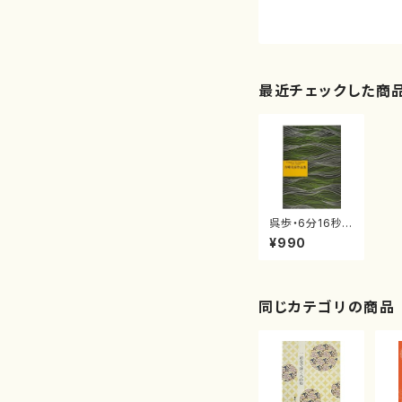
最近チェックした商
呉歩・6分16秒
のスケッチ（作
¥990
曲/吉崎克彦/楽
譜）
同じカテゴリの商品