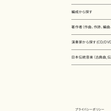
楽譜
編成から探す
書籍
邦楽器
著作者（作曲、作詩、編曲
書籍
箏・琴（ソロ）
CD・DVD
合唱
あ行
演奏家から探す(CD/DV
テキストブック
箏・琴（合奏）
混声合唱
青木省三(アオキ ショウゾウ)
チケット
歌・声
か行
邦楽（箏、三味線、尺八等
日本伝統音楽（古典曲,
事典
三味線（ソロ）
女声合唱
青島広志（アオシマ ヒロシ）
ソプラノ
梯郁夫(カケハシ イクオ)
アルメリア（箏）
雑誌
洋楽器（鍵盤楽器）
さ行
声楽家・合唱団・朗読等
地歌箏曲（箏古典楽譜）
詩集
三味線（合奏）
男声合唱
秋山健治(アキヤマ ケンジ）
アルト
蔭山滸山(カゲヤマ キョザン)
石川高（笙）
邦楽ジャーナル
ピアノ（ソロ）
斉藤松声(サイトウ ショウセイ
應和惠子（声楽・ソプラノ）
宮城道雄（宮城宗家監修）
レコード
洋楽器（弦楽器）
た行
洋楽-鍵盤楽器（ピアノ、
地歌箏曲（三絃古典楽
尺八（ソロ）
児童合唱
秋山邦晴(アキヤマ クニハル)
テノール
景山伸夫(カゲヤマ ノブオ)
伊藤まなみ（箏）
ピアノ（連弾）
斎藤武（サイトウ タケシ）
栗友会女声アンサンブル（合
バイオリン（ソロ）
平良伊津美(タイラ イツミ)
マリーン・ファン・ニューケルケ
宮城道雄（宮城宗家監修）
雑貨・アクセサリー
洋楽器（木管楽器）
な行
洋楽-弦楽器（バイオリン
長唄青柳楽譜（唄、三味
プライバシーポリシー