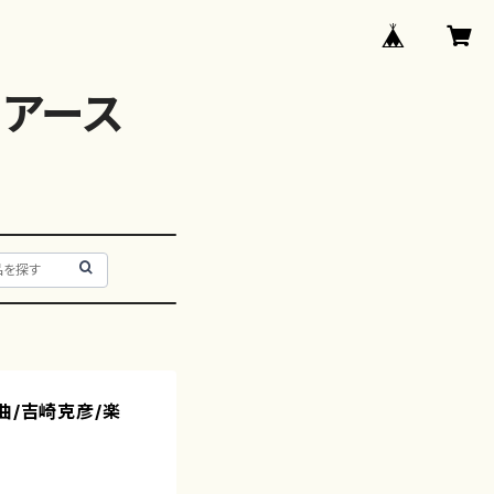
アース
曲/吉崎克彦/楽