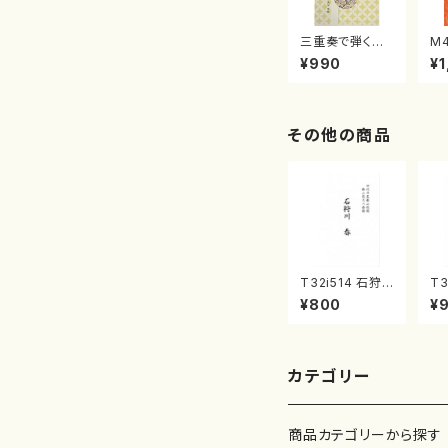
三重奏で弾く名
M
曲集 クリスマ
子
¥990
¥1
スメドレー( 箏
（
2/大平光美 編
著
曲/楽譜）
修
譜
その他の商品
T32i514 石狩
T3
川 春（尺八/唯是
く
¥800
¥
震一/楽譜）都山
山
no:2223
都
曲
カテゴリー
商品カテゴリーから探す