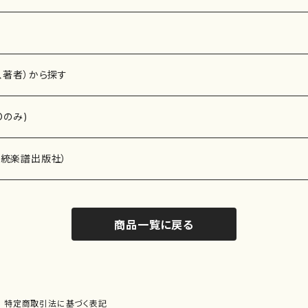
、著者）から探す
Dのみ)
）演奏家
伝統楽譜出版社）
商品一覧に戻る
)
オルガン等）演奏家
譜）
唱・女声合唱）
ン（ピアノ）
、ギター等）演奏家
線楽譜）
特定商取引法に基づく表記