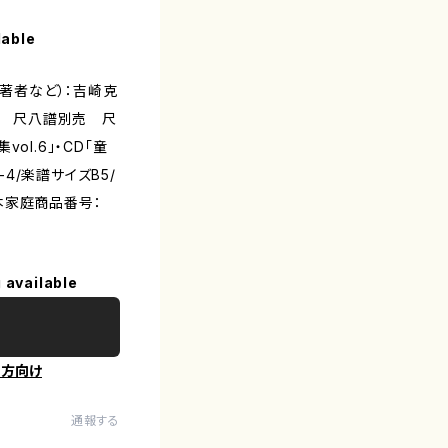
lable
(著者など）：吉崎克
尺八 尺八譜別売 尺
ol.6」・CD「童
98-4/楽譜サイズB5/
本家庭商品番号：
 available
の方向け
通報する