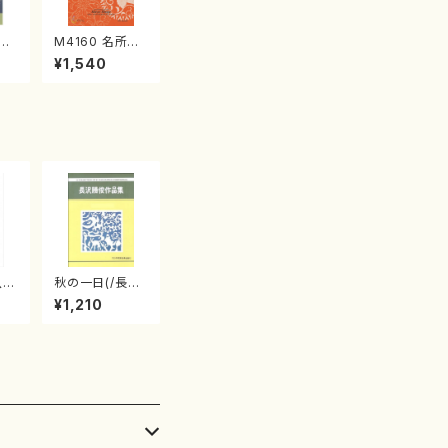
江
M4160 名所土
産《箏曲楽譜》
¥1,540
（箏/宮城喜代
子・宮城数江著・
宮城宗家監修/
箏曲古典楽譜）
八四
秋の一日(/長
番
沢 勝俊/楽譜）
¥1,210
初代
/
山
番: