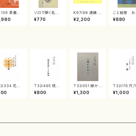
4139 吾妻獅
ソロで弾く名曲
K97i98 連禱 :
こと絵巻 お
《箏曲楽譜》
集 クリスマス・
2台ピアノのため
戸日本橋
,980
¥770
¥2,200
¥880
箏/宮城道雄
イブ／恋人がサ
の（2 Pianos /
・宮城宗家監
ンタクロース(
菊池 幸夫 / 楽
/箏曲古典楽
箏独奏 /大平
譜）
）
光美 編曲/楽
譜）
2i334 花咲
T32i495 琉球
T32i051 緑か
T32i115 尺
頃（尺八/初代
民謡による組曲
がやく（尺八/金
重奏曲 第三
900
¥800
¥1,300
¥1,000
川園松/楽譜）
（尺八/牧野由多
森高山/楽譜）都
衆籟（尺八/
山流公刊楽譜
可/楽譜）都山n
山流公刊楽譜曲
山本邦山/尺八
番:2037
o:2204
番：50
都山式譜）都
流公刊楽譜曲
564