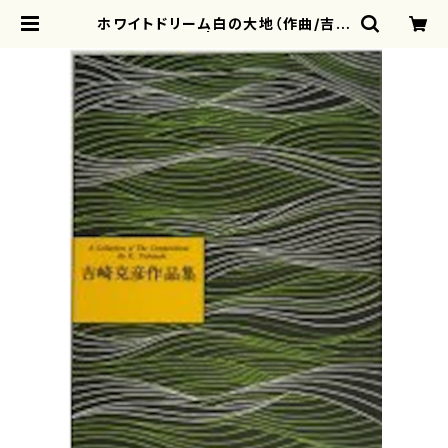
ホワイトドリーム白の大地（作曲/吉崎
克彦/楽譜） | motherearth