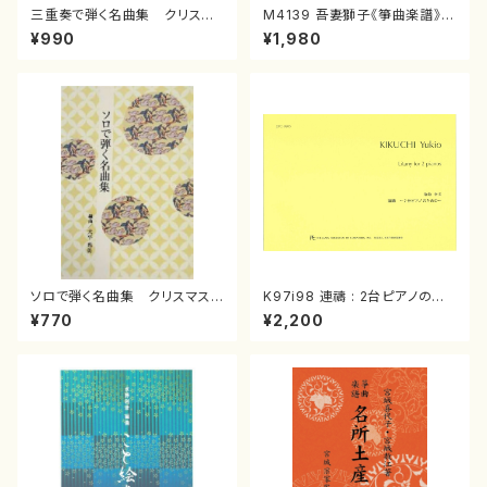
三重奏で弾く名曲集 クリスマ
M4139 吾妻獅子《箏曲楽譜》
スメドレー( 箏2/大平光美 編
（箏/宮城道雄著・宮城宗家監修/
¥990
¥1,980
曲/楽譜）
箏曲古典楽譜）
ソロで弾く名曲集 クリスマス・
K97i98 連禱 : 2台ピアノのた
イブ／恋人がサンタクロース(
めの（2 Pianos / 菊池 幸夫 /
¥770
¥2,200
箏独奏 /大平光美 編曲/楽
楽譜）
譜）