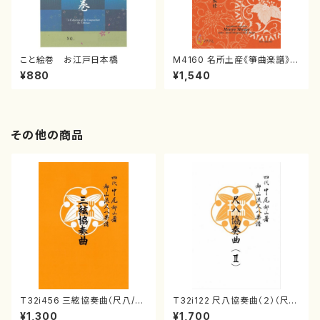
こと絵巻 お江戸日本橋
M4160 名所土産《箏曲楽譜》
（箏/宮城喜代子・宮城数江著・
¥880
¥1,540
宮城宗家監修/箏曲古典楽譜）
その他の商品
T32i456 三絃協奏曲（尺八/中
T32i122 尺八協奏曲（２）（尺
能島欣一/楽譜）都山流公刊楽譜
八/二代 山本邦山/尺八/都山式
¥1,300
¥1,700