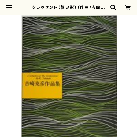
クレッセント（蒼い影）（作曲/吉崎克
彦/楽譜） | motherearth