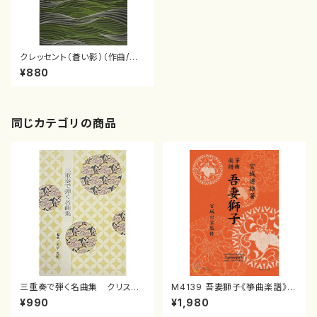
クレッセント（蒼い影）（作曲/吉
崎克彦/楽譜）
¥880
同じカテゴリの商品
三重奏で弾く名曲集 クリスマ
M4139 吾妻獅子《箏曲楽譜》
スメドレー( 箏2/大平光美 編
（箏/宮城道雄著・宮城宗家監修/
¥990
¥1,980
曲/楽譜）
箏曲古典楽譜）