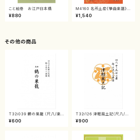
こと絵巻 お江戸日本橋
M4160 名所土産《箏曲楽譜》
（箏/宮城喜代子・宮城数江著・
¥880
¥1,540
宮城宗家監修/箏曲古典楽譜）
その他の商品
T32i039 鶴の巣籠 （尺八/楽
T32i126 津軽風土記（尺八/野
譜）都山no.38
村峰山/尺八/都山式譜）都山流
¥600
¥900
公刊楽譜曲番:575