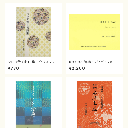
ソロで弾く名曲集 クリスマス・
K97i98 連禱 : 2台ピアノのた
イブ／恋人がサンタクロース(
めの（2 Pianos / 菊池 幸夫 /
¥770
¥2,200
箏独奏 /大平光美 編曲/楽
楽譜）
譜）