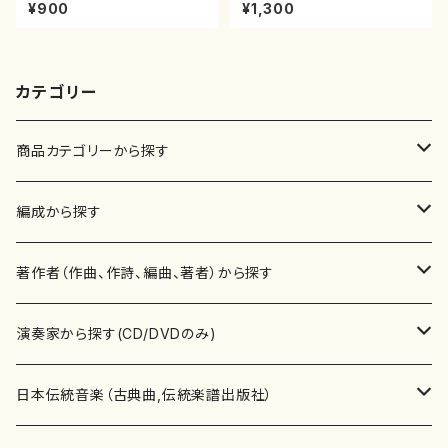
村双葉/楽譜）都山流公刊楽譜曲
楽譜）都山流公刊楽譜曲番:213
¥900
¥1,300
番:2133
8
カテゴリー
商品カテゴリーから探す
楽譜
編成から探す
書籍
邦楽器
著作者（作曲、作詩、編曲、著者）から探す
書籍
箏・琴（ソロ）
CD・DVD
合唱
あ行
演奏家から探す(CD/DVDのみ)
テキストブック
箏・琴（合奏）
混声合唱
青木省三(アオキ ショウゾウ)
チケット
歌・声
か行
邦楽（箏、三味線、尺八等）演奏家
日本伝統音楽（古典曲,伝統楽譜出版社）
事典
三味線（ソロ）
女声合唱
青島広志（アオシマ ヒロシ）