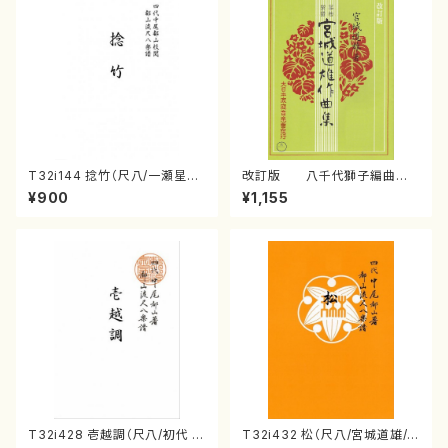
T32i144 捻竹（尺八/一瀬星山/
改訂版 八千代獅子編曲
尺八/都山式譜）都山流公刊楽譜
（編曲八千代獅子）(/宮城道
¥900
¥1,155
曲番:593
雄/楽譜）
T32i428 壱越調（尺八/初代 中
T32i432 松（尺八/宮城道雄/