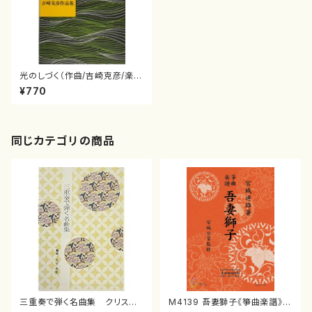
光のしづく（作曲/吉崎克彦/楽
譜）
¥770
同じカテゴリの商品
三重奏で弾く名曲集 クリスマ
M4139 吾妻獅子《箏曲楽譜》