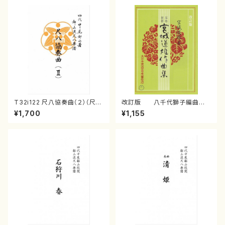
T32i122 尺八協奏曲（２）（尺
改訂版 八千代獅子編曲
八/二代 山本邦山/尺八/都山式
（編曲八千代獅子）(/宮城道
¥1,700
¥1,155
譜）都山流公刊楽譜曲番:571
雄/楽譜）