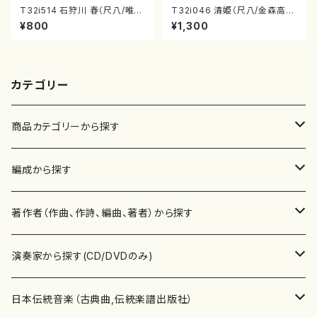
T32i514 石狩川 春（尺八/唯是
T32i046 清姫（尺八/金森高
震一/楽譜）都山no:2223
山/楽譜）都山流公刊楽譜曲番：
¥800
¥1,300
45
カテゴリー
商品カテゴリーから探す
楽譜
編成から探す
書籍
邦楽器
著作者（作曲、作詩、編曲、著者）から探す
書籍
箏・琴（ソロ）
CD・DVD
合唱
あ行
演奏家から探す(CD/DVDのみ)
テキストブック
箏・琴（合奏）
混声合唱
青木省三(アオキ ショウゾウ)
チケット
歌・声
か行
邦楽（箏、三味線、尺八等）演奏家
日本伝統音楽（古典曲,伝統楽譜出版社）