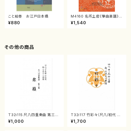
こと絵巻 お江戸日本橋
M4160 名所土産《箏曲楽譜》
（箏/宮城喜代子・宮城数江著・
¥880
¥1,540
宮城宗家監修/箏曲古典楽譜）
その他の商品
T32i115 尺八四重奏曲 第三番
T32i117 竹彩々（尺八/初代 山
衆籟（尺八/初代 山本邦山/尺
本邦山/尺八/都山式譜）都山流
¥1,000
¥1,700
八/都山式譜）都山流公刊楽譜曲
公刊楽譜曲番:566
番:564