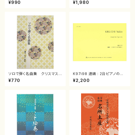
スメドレー( 箏2/大平光美 編
（箏/宮城道雄著・宮城宗家監修/
¥990
¥1,980
曲/楽譜）
箏曲古典楽譜）
ソロで弾く名曲集 クリスマス・
K97i98 連禱 : 2台ピアノのた
イブ／恋人がサンタクロース(
めの（2 Pianos / 菊池 幸夫 /
¥770
¥2,200
箏独奏 /大平光美 編曲/楽
楽譜）
譜）