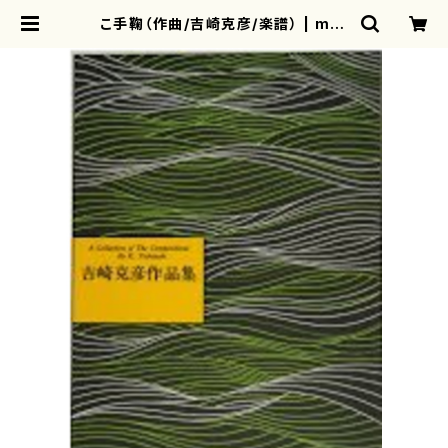
こ手鞠（作曲/吉崎克彦/楽譜） | mot
herearth