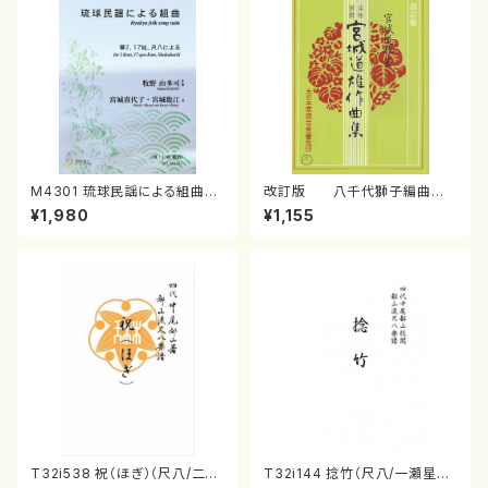
M4301 琉球民謡による組曲
改訂版 八千代獅子編曲
（箏/牧野由多可作曲/宮城喜代
（編曲八千代獅子）(/宮城道
¥1,980
¥1,155
子・宮城数江著/箏曲楽譜）
雄/楽譜）
T32i538 祝（ほぎ）（尺八/二代
T32i144 捻竹（尺八/一瀬星山/