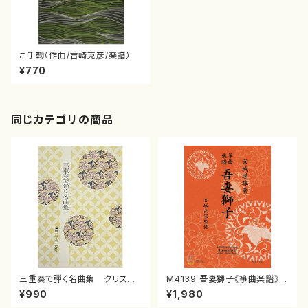
こ手鞠（作曲/吉崎克彦/楽譜）
¥770
同じカテゴリの商品
三重奏で弾く名曲集 クリスマ
M4139 吾妻獅子《箏曲楽譜》
スメドレー( 箏2/大平光美 編
（箏/宮城道雄著・宮城宗家監修/
¥990
¥1,980
曲/楽譜）
箏曲古典楽譜）