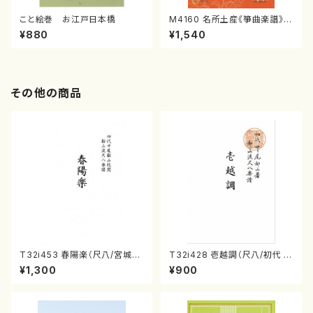
こと絵巻 お江戸日本橋
M4160 名所土産《箏曲楽譜》
（箏/宮城喜代子・宮城数江著・
¥880
¥1,540
宮城宗家監修/箏曲古典楽譜）
その他の商品
T32i453 春陽楽（尺八/宮城道
T32i428 壱越調（尺八/初代 中
雄/楽譜）都山流公刊楽譜曲番:2
村双葉/楽譜）都山流公刊楽譜曲
¥1,300
¥900
160
番:2133