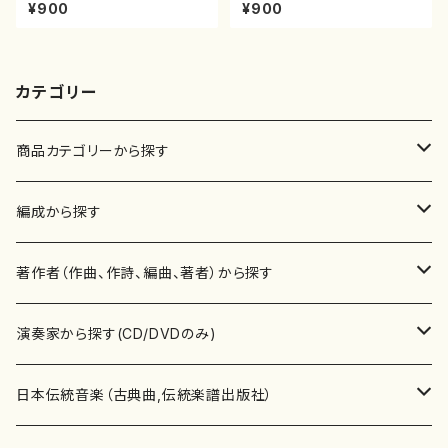
池田静山/楽譜）都山流公刊楽譜
尺八/都山式譜）都山流公刊楽譜
¥900
¥900
曲番:2247
曲番:593
カテゴリー
商品カテゴリーから探す
楽譜
編成から探す
書籍
邦楽器
著作者（作曲、作詩、編曲、著者）から探す
書籍
箏・琴（ソロ）
CD・DVD
合唱
あ行
演奏家から探す(CD/DVDのみ)
テキストブック
箏・琴（合奏）
混声合唱
青木省三(アオキ ショウゾウ)
チケット
歌・声
か行
邦楽（箏、三味線、尺八等）演奏家
日本伝統音楽（古典曲,伝統楽譜出版社）
事典
三味線（ソロ）
女声合唱
青島広志（アオシマ ヒロシ）