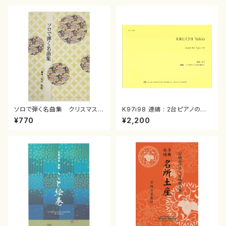
ソロで弾く名曲集 クリスマス・
K97i98 連禱 : 2台ピアノのた
イブ／恋人がサンタクロース(
めの（2 Pianos / 菊池 幸夫 /
¥770
¥2,200
箏独奏 /大平光美 編曲/楽
楽譜）
譜）