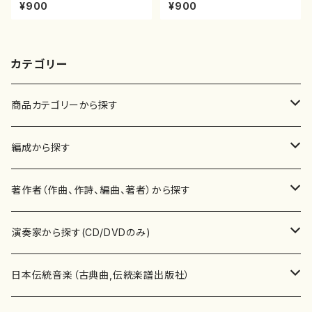
池田静山/楽譜）都山流公刊楽譜
山川園松/楽譜）都山流公刊楽譜
¥900
¥900
曲番:2247
曲番:2104
カテゴリー
商品カテゴリーから探す
楽譜
編成から探す
書籍
邦楽器
著作者（作曲、作詩、編曲、著者）から探す
書籍
箏・琴（ソロ）
CD・DVD
合唱
あ行
演奏家から探す(CD/DVDのみ)
テキストブック
箏・琴（合奏）
混声合唱
青木省三(アオキ ショウゾウ)
チケット
歌・声
か行
邦楽（箏、三味線、尺八等）演奏家
日本伝統音楽（古典曲,伝統楽譜出版社）
事典
三味線（ソロ）
女声合唱
青島広志（アオシマ ヒロシ）