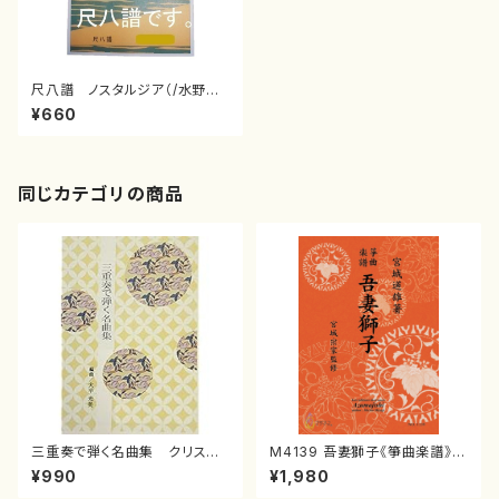
尺八譜 ノスタルジア（/水野
利彦/楽譜）
¥660
同じカテゴリの商品
三重奏で弾く名曲集 クリスマ
M4139 吾妻獅子《箏曲楽譜》
スメドレー( 箏2/大平光美 編
（箏/宮城道雄著・宮城宗家監修/
¥990
¥1,980
曲/楽譜）
箏曲古典楽譜）