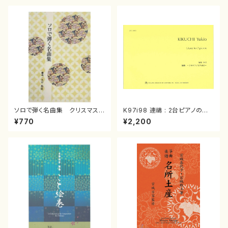
ソロで弾く名曲集 クリスマス・
K97i98 連禱 : 2台ピアノのた
イブ／恋人がサンタクロース(
めの（2 Pianos / 菊池 幸夫 /
¥770
¥2,200
箏独奏 /大平光美 編曲/楽
楽譜）
譜）