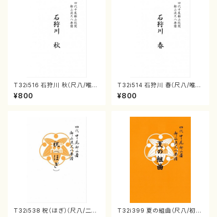
T32i516 石狩川 秋（尺八/唯是
T32i514 石狩川 春（尺八/唯是
震一/楽譜）都山no:2225
震一/楽譜）都山no:2223
¥800
¥800
T32i538 祝（ほぎ）（尺八/二代
T32i399 夏の組曲（尺八/初代