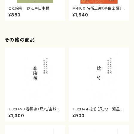
こと絵巻 お江戸日本橋
M4160 名所土産《箏曲楽譜》
（箏/宮城喜代子・宮城数江著・
¥880
¥1,540
宮城宗家監修/箏曲古典楽譜）
その他の商品
T32i453 春陽楽（尺八/宮城道
T32i144 捻竹（尺八/一瀬星山/
雄/楽譜）都山流公刊楽譜曲番:2
尺八/都山式譜）都山流公刊楽譜
¥1,300
¥900
160
曲番:593