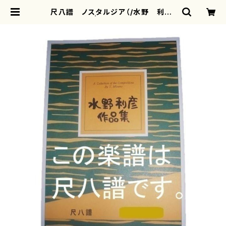
尺八譜 ノスタルジア（/水野 利彦/
楽譜） | motherearth