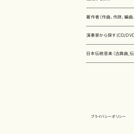
書籍
邦楽器
著作者（作曲、作詩、編曲
書籍
箏・琴（ソロ）
CD・DVD
合唱
あ行
演奏家から探す(CD/DV
テキストブック
箏・琴（合奏）
混声合唱
青木省三(アオキ ショウゾウ)
チケット
歌・声
か行
邦楽（箏、三味線、尺八等
日本伝統音楽（古典曲,
事典
三味線（ソロ）
女声合唱
青島広志（アオシマ ヒロシ）
ソプラノ
梯郁夫(カケハシ イクオ)
アルメリア（箏）
雑誌
洋楽器（鍵盤楽器）
さ行
声楽家・合唱団・朗読等
地歌箏曲（箏古典楽譜）
詩集
三味線（合奏）
男声合唱
秋山健治(アキヤマ ケンジ）
アルト
蔭山滸山(カゲヤマ キョザン)
石川高（笙）
邦楽ジャーナル
ピアノ（ソロ）
斉藤松声(サイトウ ショウセイ
應和惠子（声楽・ソプラノ）
宮城道雄（宮城宗家監修）
レコード
洋楽器（弦楽器）
た行
洋楽-鍵盤楽器（ピアノ、
地歌箏曲（三絃古典楽
尺八（ソロ）
児童合唱
秋山邦晴(アキヤマ クニハル)
テノール
景山伸夫(カゲヤマ ノブオ)
伊藤まなみ（箏）
ピアノ（連弾）
斎藤武（サイトウ タケシ）
栗友会女声アンサンブル（合
バイオリン（ソロ）
平良伊津美(タイラ イツミ)
マリーン・ファン・ニューケルケ
宮城道雄（宮城宗家監修）
雑貨・アクセサリー
洋楽器（木管楽器）
な行
洋楽-弦楽器（バイオリン
長唄青柳楽譜（唄、三味
プライバシーポリシー
尺八（合奏）
朗読・語り
芥川也寸志（アクタガワ ヤス
バリトン
葛西聖憲(カサイ マサノリ)
浦上恵子（箏）
ピアノ（合奏）
斎藤友子(サイトウ トモコ)
川口聖加（声楽・ソプラノ）
バイオリン（合奏）
田頭優子(タガシラ ユウコ)
赤城眞理（ピアノ）
フルート（ピッコロを含む）（ソ
内藤 明美(ナイトウ アケミ)
戸澤哲夫（バイオリン）
杵屋彌之介(青柳茂三）
用具
洋楽器（金管楽器）
は行
洋楽-木管楽器（フルート
尺八（古典楽譜、伝統楽