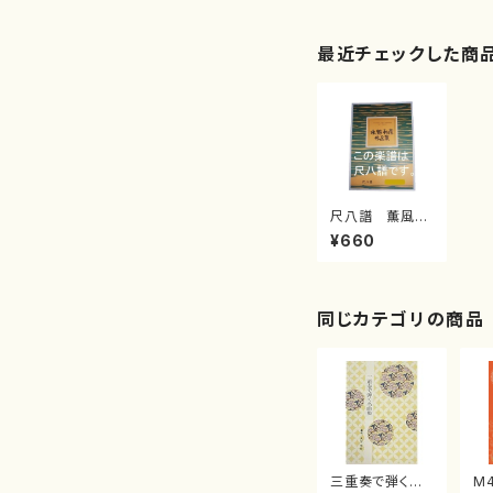
最近チェックした商
尺八譜 薫風（/
水野 利彦/楽
¥660
譜）
同じカテゴリの商品
三重奏で弾く名
M