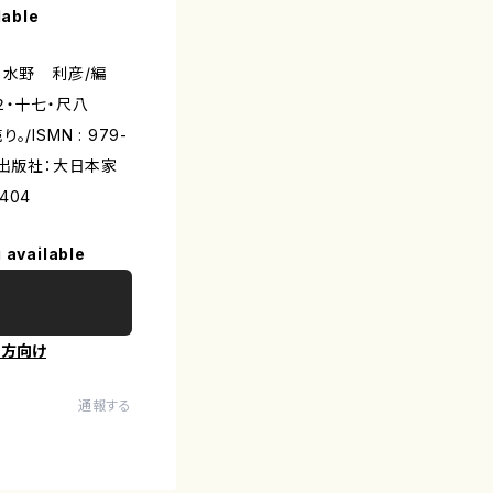
lable
：水野 利彦/編
箏２・十七・尺八
ISMN : 979-
5/出版社：大日本家
404
 available
の方向け
通報する