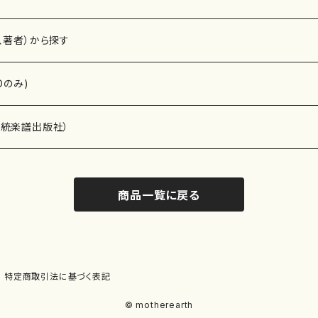
、著者）から探す
Dのみ)
）演奏家
伝統楽譜出版社）
商品一覧に戻る
)
オルガン等）演奏家
譜）
唱・女声合唱）
ン（ピアノ）
、ギター等）演奏家
線楽譜）
特定商取引法に基づく表記
シ）
ロ）
、クラリネット等）演奏家
譜出版社）
© motherearth