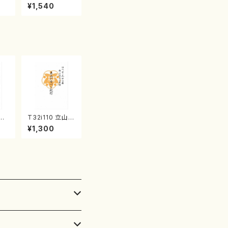
産《箏曲楽譜》
¥1,540
（箏/宮城喜代
子・宮城数江著・
宮城宗家監修/
箏曲古典楽譜）
清姫
T32i110 立山ア
山/
ルペン紀行（尺
¥1,300
公
八/初代 石垣征
45
山/尺八/都山式
譜）都山流公刊
楽譜曲番:559