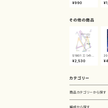
曲集 クリスマ
子
¥990
¥1
スメドレー( 箏
（
2/大平光美 編
著
曲/楽譜）
修
譜
その他の商品
S1801 三つのエ
2
スキス（箏2，17/
（
¥2,530
¥
清水 脩/楽譜）
ピ
ル
チ
カテゴリー
商品カテゴリーから探す
楽譜
編成から探す