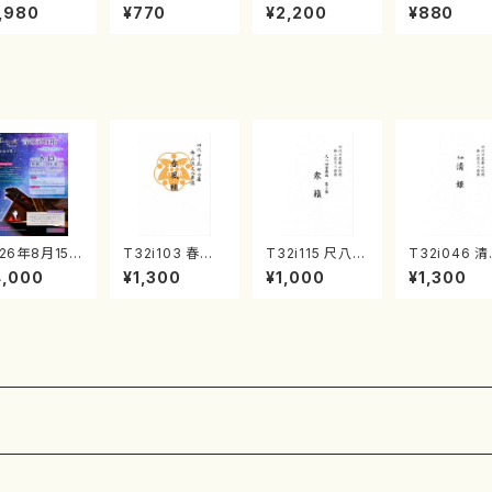
《箏曲楽譜》
集 クリスマス・
2台ピアノのため
戸日本橋
,980
¥770
¥2,200
¥880
箏/宮城道雄
イブ／恋人がサ
の（2 Pianos /
・宮城宗家監
ンタクロース(
菊池 幸夫 / 楽
/箏曲古典楽
箏独奏 /大平
譜）
）
光美 編曲/楽
譜）
026年8月15日
T32i103 春風
T32i115 尺八四
T32i046 
土）野尻多佳子
籟（尺八/初代 石
重奏曲 第三番
（尺八/金森高
4,000
¥1,300
¥1,000
¥1,300
アノリサイタ
垣征山/尺八/都
衆籟（尺八/初代
楽譜）都山流
 音の宝石箱
山式譜）都山流
山本邦山/尺八/
刊楽譜曲番：
ケット一般
公刊楽譜曲番:5
都山式譜）都山
52
流公刊楽譜曲番:
564