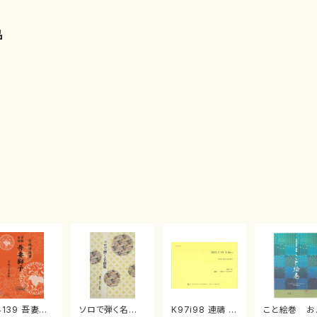
品
4139 吾妻獅
ソロで弾く名曲
K97i98 連禱 :
こと絵巻 お