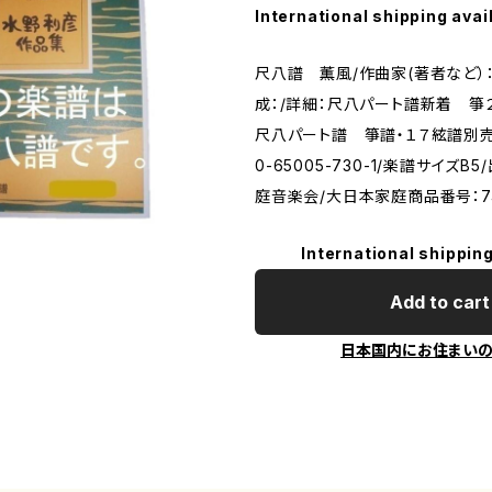
International shipping avai
尺八譜 薫風/作曲家(著者など）
成：/詳細：尺八パート譜新着 
尺八パート譜 箏譜・１７絃譜別売り。/
0-65005-730-1/楽譜サイズB
庭音楽会/大日本家庭商品番号：7
International shipping
Add to cart
日本国内にお住まい