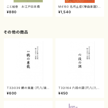
こと絵巻 お江戸日本橋
M4160 名所土産《箏曲楽譜》
（箏/宮城喜代子・宮城数江著・
¥880
¥1,540
宮城宗家監修/箏曲古典楽譜）
その他の商品
T32i039 鶴の巣籠 （尺八/楽
T32i164 六段の調（尺八/八橋
譜）都山no.38
検校/楽譜）都山流公刊楽譜曲
¥600
¥450
番:1016