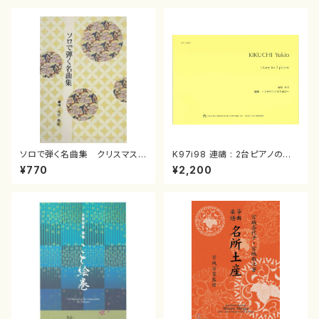
ソロで弾く名曲集 クリスマス・
K97i98 連禱 : 2台ピアノのた
イブ／恋人がサンタクロース(
めの（2 Pianos / 菊池 幸夫 /
¥770
¥2,200
箏独奏 /大平光美 編曲/楽
楽譜）
譜）