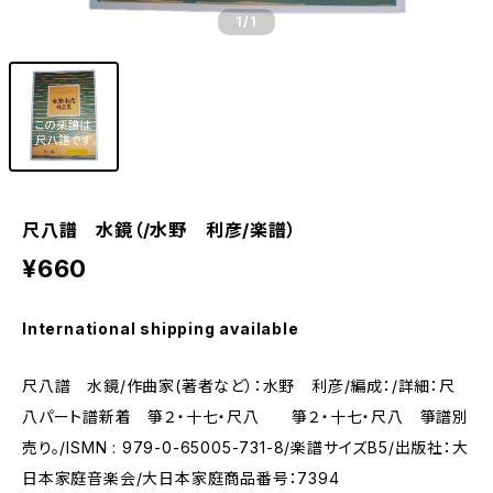
1
/1
尺八譜 水鏡（/水野 利彦/楽譜）
¥660
International shipping available
尺八譜 水鏡/作曲家(著者など）：水野 利彦/編成：/詳細：尺
八パート譜新着 箏２・十七・尺八 箏２・十七・尺八 箏譜別
売り。/ISMN : 979-0-65005-731-8/楽譜サイズB5/出版社：大
日本家庭音楽会/大日本家庭商品番号：7394