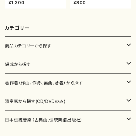
森高山/楽譜）都山流公刊楽譜曲
初代 中村双葉/楽譜）都山流公
¥1,300
¥800
番：50
刊楽譜曲番:2234
カテゴリー
商品カテゴリーから探す
楽譜
編成から探す
書籍
邦楽器
著作者（作曲、作詩、編曲、著者）から探す
書籍
箏・琴（ソロ）
CD・DVD
合唱
あ行
演奏家から探す(CD/DVDのみ)
テキストブック
箏・琴（合奏）
混声合唱
青木省三(アオキ ショウゾウ)
チケット
歌・声
か行
邦楽（箏、三味線、尺八等）演奏家
日本伝統音楽（古典曲,伝統楽譜出版社）
事典
三味線（ソロ）
女声合唱
青島広志（アオシマ ヒロシ）