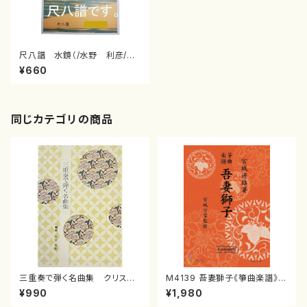
尺八譜 水鏡（/水野 利彦/楽
譜）
¥660
同じカテゴリの商品
三重奏で弾く名曲集 クリスマ
M4139 吾妻獅子《箏曲楽譜》
スメドレー( 箏2/大平光美 編
（箏/宮城道雄著・宮城宗家監修/
¥990
¥1,980
曲/楽譜）
箏曲古典楽譜）