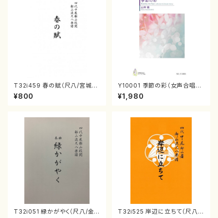
T32i459 春の賦（尺八/宮城道
Y10001 季節の彩（女声合唱、
雄/楽譜）都山流公刊楽譜曲番:2
ピアノ/山岸徹/楽譜）
¥800
¥1,980
167
T32i051 緑かがやく（尺八/金
T32i525 岸辺に立ちて（尺八/