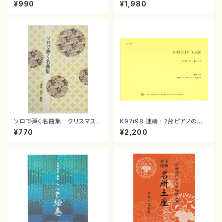
スメドレー( 箏2/大平光美 編
（箏/宮城道雄著・宮城宗家監修/
¥990
¥1,980
曲/楽譜）
箏曲古典楽譜）
ソロで弾く名曲集 クリスマス・
K97i98 連禱 : 2台ピアノのた
イブ／恋人がサンタクロース(
めの（2 Pianos / 菊池 幸夫 /
¥770
¥2,200
箏独奏 /大平光美 編曲/楽
楽譜）
譜）