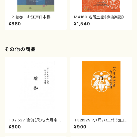
こと絵巻 お江戸日本橋
M4160 名所土産《箏曲楽譜》
（箏/宮城喜代子・宮城数江著・
¥880
¥1,540
宮城宗家監修/箏曲古典楽譜）
その他の商品
T32i527 瑜伽（尺八/大月宗明/
T32i529 円（尺八/二代 池田静
楽譜）都山流公刊楽譜曲番:223
山/楽譜）都山流公刊楽譜曲番:2
¥800
¥900
6
238