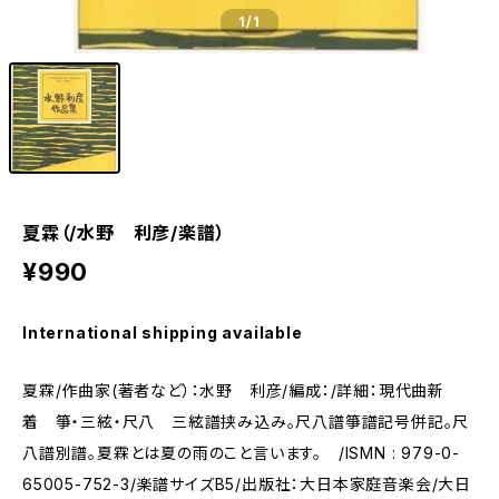
1
/1
夏霖（/水野 利彦/楽譜）
¥990
International shipping available
夏霖/作曲家(著者など）：水野 利彦/編成：/詳細：現代曲新
着 箏・三絃・尺八 三絃譜挟み込み。尺八譜箏譜記号併記。尺
八譜別譜。夏霖とは夏の雨のこと言います。 /ISMN : 979-0-
65005-752-3/楽譜サイズB5/出版社：大日本家庭音楽会/大日