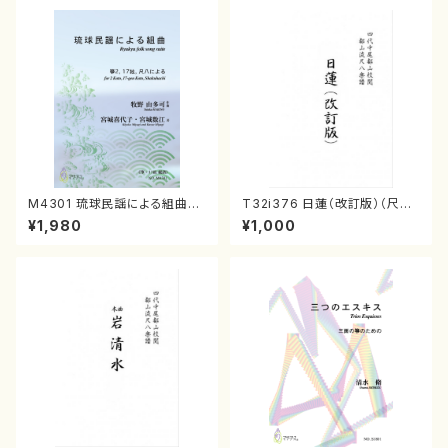
M4301 琉球民謡による組曲
T32i376 日蓮（改訂版）（尺八/
（箏/牧野由多可作曲/宮城喜代
宮城道雄/楽譜）都山流公刊楽譜
¥1,980
¥1,000
子・宮城数江著/箏曲楽譜）
曲番:2081