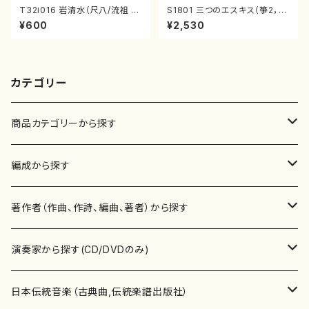
T32i016 岩清水（尺八/流祖 中
S1801 三つのエスキス（箏2，1
尾都山/楽譜）都山：15
7/清水 脩/楽譜）
¥600
¥2,530
カテゴリー
商品カテゴリーから探す
楽譜
編成から探す
書籍
邦楽器
著作者（作曲、作詩、編曲、著者）から探す
書籍
箏・琴（ソロ）
CD・DVD
合唱
あ行
演奏家から探す(CD/DVDのみ)
テキストブック
箏・琴（合奏）
混声合唱
青木省三(アオキ ショウゾウ)
チケット
歌・声
か行
邦楽（箏、三味線、尺八等）演奏家
日本伝統音楽（古典曲,伝統楽譜出版社）