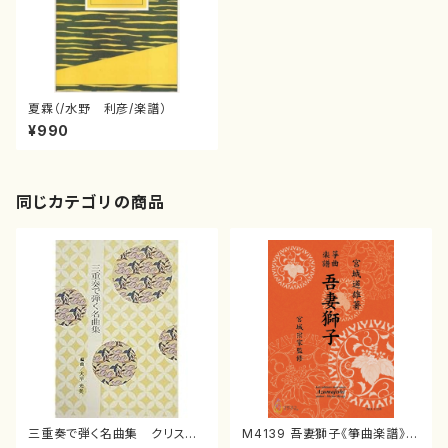
夏霖（/水野 利彦/楽譜）
¥990
同じカテゴリの商品
三重奏で弾く名曲集 クリスマ
M4139 吾妻獅子《箏曲楽譜》