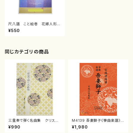
尺八譜 こと絵巻 花嫁人形（/
水野 利彦/楽譜）
¥550
同じカテゴリの商品
三重奏で弾く名曲集 クリスマ
M4139 吾妻獅子《箏曲楽譜》
スメドレー( 箏2/大平光美 編
（箏/宮城道雄著・宮城宗家監修/
¥990
¥1,980
曲/楽譜）
箏曲古典楽譜）