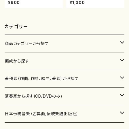
山川園松/楽譜）都山流公刊楽譜
森高山/楽譜）都山流公刊楽譜曲
¥900
¥1,300
曲番:2037
番：50
カテゴリー
商品カテゴリーから探す
楽譜
編成から探す
書籍
邦楽器
著作者（作曲、作詩、編曲、著者）から探す
書籍
箏・琴（ソロ）
CD・DVD
合唱
あ行
演奏家から探す(CD/DVDのみ)
テキストブック
箏・琴（合奏）
混声合唱
青木省三(アオキ ショウゾウ)
チケット
歌・声
か行
邦楽（箏、三味線、尺八等）演奏家
日本伝統音楽（古典曲,伝統楽譜出版社）
事典
三味線（ソロ）
女声合唱
青島広志（アオシマ ヒロシ）