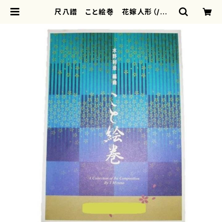
尺八譜 こと絵巻 花嫁人形（/水
野 利彦/楽譜） | motherearth