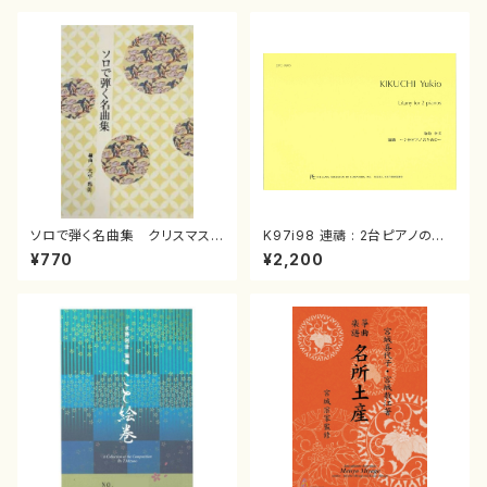
ソロで弾く名曲集 クリスマス・
K97i98 連禱 : 2台ピアノのた
イブ／恋人がサンタクロース(
めの（2 Pianos / 菊池 幸夫 /
¥770
¥2,200
箏独奏 /大平光美 編曲/楽
楽譜）
譜）