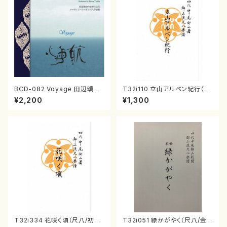
BCD-082 Voyage 田辺頌山
T32i110 立山アルペン紀行（尺
の演奏によるマーティン・リーガ
八/初代 石垣征山/尺八/都山式
¥2,200
¥1,300
ン尺八作品集（田辺頌山/マーテ
譜）都山流公刊楽譜曲番:559
ィン・リーガン/CD）
T32i334 花咲く頃（尺八/初代
T32i051 緑かがやく（尺八/金