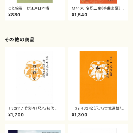
こと絵巻 お江戸日本橋
M4160 名所土産《箏曲楽譜》
（箏/宮城喜代子・宮城数江著・
¥880
¥1,540
宮城宗家監修/箏曲古典楽譜）
その他の商品
T32i117 竹彩々（尺八/初代 山
T32i432 松（尺八/宮城道雄/
本邦山/尺八/都山式譜）都山流
楽譜）都山流公刊楽譜曲番:213
¥1,700
¥1,300
公刊楽譜曲番:566
8