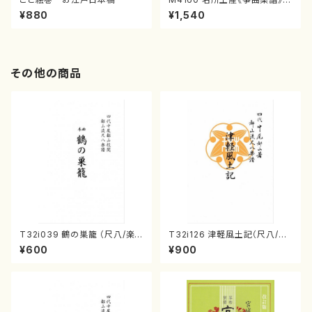
（箏/宮城喜代子・宮城数江著・
¥880
¥1,540
宮城宗家監修/箏曲古典楽譜）
その他の商品
T32i039 鶴の巣籠 （尺八/楽
T32i126 津軽風土記（尺八/野
譜）都山no.38
村峰山/尺八/都山式譜）都山流
¥600
¥900
公刊楽譜曲番:575