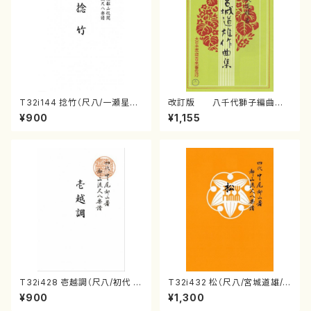
T32i144 捻竹（尺八/一瀬星山/
改訂版 八千代獅子編曲
尺八/都山式譜）都山流公刊楽譜
（編曲八千代獅子）(/宮城道
¥900
¥1,155
曲番:593
雄/楽譜）
T32i428 壱越調（尺八/初代 中
T32i432 松（尺八/宮城道雄/
村双葉/楽譜）都山流公刊楽譜曲
楽譜）都山流公刊楽譜曲番:213
¥900
¥1,300
番:2133
8