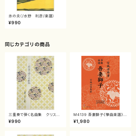
氷の炎（/水野 利彦/楽譜）
¥990
同じカテゴリの商品
三重奏で弾く名曲集 クリスマ
M4139 吾妻獅子《箏曲楽譜》
スメドレー( 箏2/大平光美 編
（箏/宮城道雄著・宮城宗家監修/
¥990
¥1,980
曲/楽譜）
箏曲古典楽譜）