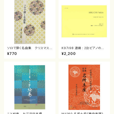
ソロで弾く名曲集 クリスマス・
K97i98 連禱 : 2台ピアノのた
イブ／恋人がサンタクロース(
めの（2 Pianos / 菊池 幸夫 /
¥770
¥2,200
箏独奏 /大平光美 編曲/楽
楽譜）
譜）
こと絵巻 お江戸日本橋
M4160 名所土産《箏曲楽譜》