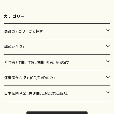
カテゴリー
商品カテゴリーから探す
楽譜
編成から探す
書籍
邦楽器
著作者（作曲、作詩、編曲、著者）から探す
書籍
箏・琴（ソロ）
CD・DVD
合唱
あ行
演奏家から探す(CD/DVDのみ)
テキストブック
箏・琴（合奏）
混声合唱
青木省三(アオキ ショウゾウ)
チケット
歌・声
か行
邦楽（箏、三味線、尺八等）演奏家
日本伝統音楽（古典曲,伝統楽譜出版社）
事典
三味線（ソロ）
女声合唱
青島広志（アオシマ ヒロシ）
ソプラノ
梯郁夫(カケハシ イクオ)
アルメリア（箏）
雑誌
洋楽器（鍵盤楽器）
さ行
声楽家・合唱団・朗読等
地歌箏曲（箏古典楽譜）