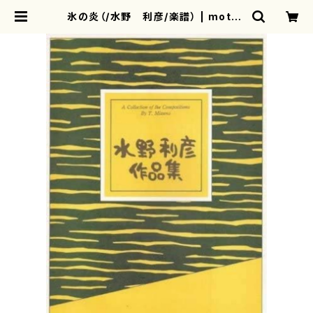
氷の炎（/水野 利彦/楽譜） | mothe
rearth