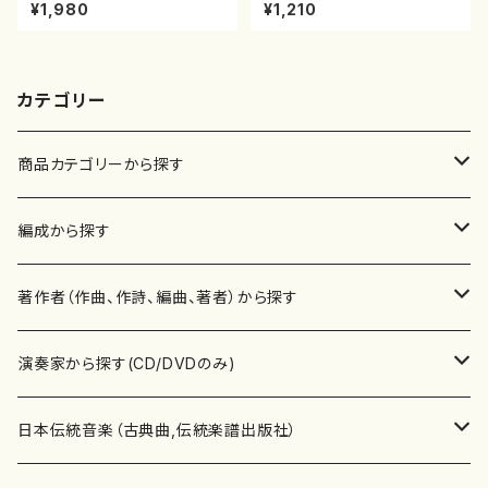
（箏/牧野由多可作曲/宮城喜代
彦/楽譜）
¥1,980
¥1,210
子・宮城数江著/箏曲楽譜）
カテゴリー
商品カテゴリーから探す
楽譜
編成から探す
書籍
邦楽器
著作者（作曲、作詩、編曲、著者）から探す
書籍
箏・琴（ソロ）
CD・DVD
合唱
あ行
演奏家から探す(CD/DVDのみ)
テキストブック
箏・琴（合奏）
混声合唱
青木省三(アオキ ショウゾウ)
チケット
歌・声
か行
邦楽（箏、三味線、尺八等）演奏家
日本伝統音楽（古典曲,伝統楽譜出版社）
事典
三味線（ソロ）
女声合唱
青島広志（アオシマ ヒロシ）