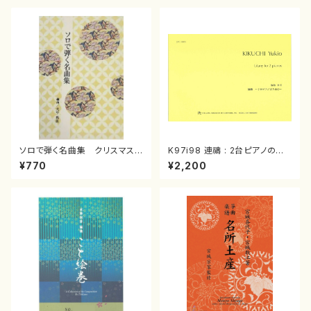
ソロで弾く名曲集 クリスマス・
K97i98 連禱 : 2台ピアノのた
イブ／恋人がサンタクロース(
めの（2 Pianos / 菊池 幸夫 /
¥770
¥2,200
箏独奏 /大平光美 編曲/楽
楽譜）
譜）