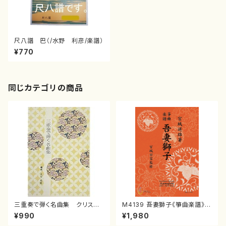
尺八譜 巴（/水野 利彦/楽譜）
¥770
同じカテゴリの商品
三重奏で弾く名曲集 クリスマ
M4139 吾妻獅子《箏曲楽譜》
スメドレー( 箏2/大平光美 編
（箏/宮城道雄著・宮城宗家監修/
¥990
¥1,980
曲/楽譜）
箏曲古典楽譜）