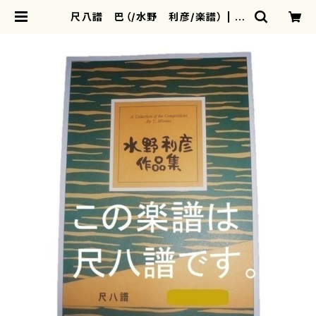
尺八譜 巴（/水野 利彦/楽譜） | m
otherearth