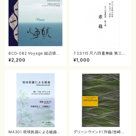
BCD-082 Voyage 田辺頌山
T32i115 尺八四重奏曲 第三番
の演奏によるマーティン・リーガ
衆籟（尺八/初代 山本邦山/尺
¥2,200
¥1,000
ン尺八作品集（田辺頌山/マーテ
八/都山式譜）都山流公刊楽譜曲
ィン・リーガン/CD）
番:564
M4301 琉球民謡による組曲
グリーンウインド（作曲/吉崎克