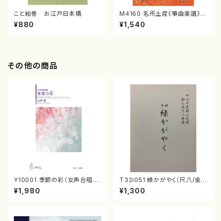
こと絵巻 お江戸日本橋
M4160 名所土産《箏曲楽譜》
（箏/宮城喜代子・宮城数江著・
¥880
¥1,540
宮城宗家監修/箏曲古典楽譜）
その他の商品
Y10001 季節の彩（女声合唱、
T32i051 緑かがやく（尺八/金
ピアノ/山岸徹/楽譜）
森高山/楽譜）都山流公刊楽譜曲
¥1,980
¥1,300
番：50