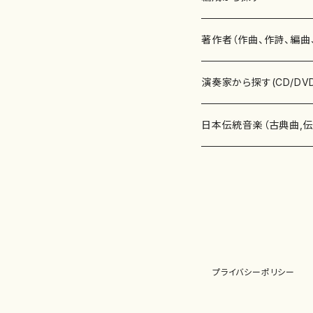
書籍
邦楽器
著作者（作曲、作詩、編曲
書籍
箏・琴（ソロ）
CD・DVD
合唱
あ行
演奏家から探す(CD/DV
テキストブック
箏・琴（合奏）
混声合唱
青木省三(アオキ ショウゾウ)
チケット
歌・声
か行
邦楽（箏、三味線、尺八等
日本伝統音楽（古典曲,
事典
三味線（ソロ）
女声合唱
青島広志（アオシマ ヒロシ）
ソプラノ
梯郁夫(カケハシ イクオ)
アルメリア（箏）
雑誌
洋楽器（鍵盤楽器）
さ行
声楽家・合唱団・朗読等
地歌箏曲（箏古典楽譜）
詩集
三味線（合奏）
男声合唱
秋山健治(アキヤマ ケンジ）
アルト
蔭山滸山(カゲヤマ キョザン)
石川高（笙）
邦楽ジャーナル
ピアノ（ソロ）
斉藤松声(サイトウ ショウセイ
應和惠子（声楽・ソプラノ）
宮城道雄（宮城宗家監修）
レコード
洋楽器（弦楽器）
た行
洋楽-鍵盤楽器（ピアノ、
地歌箏曲（三絃古典楽
尺八（ソロ）
児童合唱
秋山邦晴(アキヤマ クニハル)
テノール
景山伸夫(カゲヤマ ノブオ)
伊藤まなみ（箏）
ピアノ（連弾）
斎藤武（サイトウ タケシ）
栗友会女声アンサンブル（合
バイオリン（ソロ）
平良伊津美(タイラ イツミ)
マリーン・ファン・ニューケルケ
宮城道雄（宮城宗家監修）
雑貨・アクセサリー
洋楽器（木管楽器）
な行
洋楽-弦楽器（バイオリン
長唄青柳楽譜（唄、三味
プライバシーポリシー
尺八（合奏）
朗読・語り
芥川也寸志（アクタガワ ヤス
バリトン
葛西聖憲(カサイ マサノリ)
浦上恵子（箏）
ピアノ（合奏）
斎藤友子(サイトウ トモコ)
川口聖加（声楽・ソプラノ）
バイオリン（合奏）
田頭優子(タガシラ ユウコ)
赤城眞理（ピアノ）
フルート（ピッコロを含む）（ソ
内藤 明美(ナイトウ アケミ)
戸澤哲夫（バイオリン）
杵屋彌之介(青柳茂三）
用具
洋楽器（金管楽器）
は行
洋楽-木管楽器（フルート
尺八（古典楽譜、伝統楽