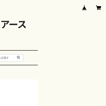
アース
）