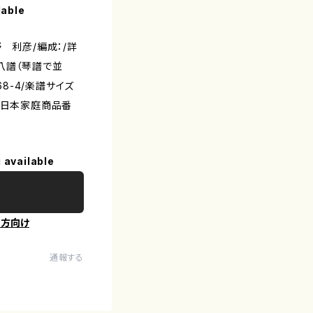
lable
 利彦/編成：/詳
八譜（琴譜で並
-768-4/楽譜サイズ
大日本家庭商品番
 available
の方向け
通報する