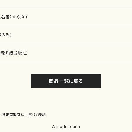
、著者）から探す
Dのみ)
）演奏家
伝統楽譜出版社）
商品一覧に戻る
)
オルガン等）演奏家
譜）
唱・女声合唱）
ン（ピアノ）
、ギター等）演奏家
線楽譜）
特定商取引法に基づく表記
シ）
ロ）
、クラリネット等）演奏家
譜出版社）
© motherearth