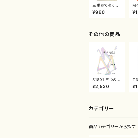
三重奏で弾く名
M
曲集 クリスマ
子
¥990
¥1
スメドレー( 箏
（
2/大平光美 編
著
曲/楽譜）
修
譜
その他の商品
S1801 三つのエ
T3
スキス（箏2，17/
合
¥2,530
¥1
清水 脩/楽譜）
本
山
番:
カテゴリー
商品カテゴリーから探す