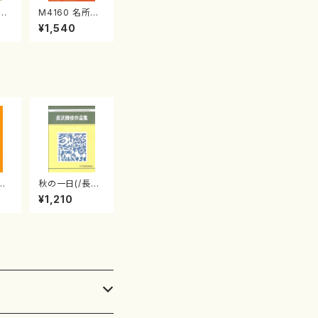
江
M4160 名所土
産《箏曲楽譜》
¥1,540
（箏/宮城喜代
子・宮城数江著・
宮城宗家監修/
箏曲古典楽譜）
三絃
秋の一日(/長
/中
沢 勝俊/楽譜）
¥1,210
譜）
楽譜