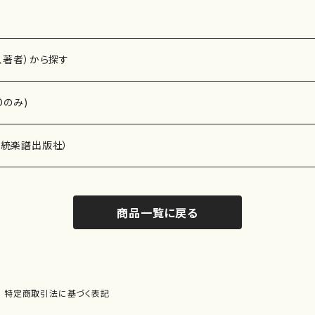
、著者）から探す
Dのみ)
）演奏家
伝統楽譜出版社）
商品一覧に戻る
)
オルガン等）演奏家
譜）
唱・女声合唱）
ン（ピアノ）
、ギター等）演奏家
線楽譜）
特定商取引法に基づく表記
シ）
ロ）