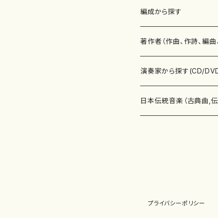
楽譜
編成から探す
書籍
邦楽器
著作者（作曲、作詩、編曲
書籍
箏・琴（ソロ）
CD・DVD
合唱
あ行
演奏家から探す(CD/DV
テキストブック
箏・琴（合奏）
混声合唱
青木省三(アオキ ショウゾウ)
チケット
歌・声
か行
邦楽（箏、三味線、尺八等
日本伝統音楽（古典曲,
事典
三味線（ソロ）
女声合唱
青島広志（アオシマ ヒロシ）
ソプラノ
梯郁夫(カケハシ イクオ)
アルメリア（箏）
雑誌
洋楽器（鍵盤楽器）
さ行
声楽家・合唱団・朗読等
地歌箏曲（箏古典楽譜）
詩集
三味線（合奏）
男声合唱
秋山健治(アキヤマ ケンジ）
アルト
蔭山滸山(カゲヤマ キョザン)
石川高（笙）
邦楽ジャーナル
ピアノ（ソロ）
斉藤松声(サイトウ ショウセイ
應和惠子（声楽・ソプラノ）
宮城道雄（宮城宗家監修）
レコード
洋楽器（弦楽器）
た行
洋楽-鍵盤楽器（ピアノ、
地歌箏曲（三絃古典楽
尺八（ソロ）
児童合唱
秋山邦晴(アキヤマ クニハル)
テノール
景山伸夫(カゲヤマ ノブオ)
伊藤まなみ（箏）
ピアノ（連弾）
斎藤武（サイトウ タケシ）
栗友会女声アンサンブル（合
バイオリン（ソロ）
平良伊津美(タイラ イツミ)
マリーン・ファン・ニューケルケ
宮城道雄（宮城宗家監修）
雑貨・アクセサリー
洋楽器（木管楽器）
な行
洋楽-弦楽器（バイオリン
長唄青柳楽譜（唄、三味
プライバシーポリシー
尺八（合奏）
朗読・語り
芥川也寸志（アクタガワ ヤス
バリトン
葛西聖憲(カサイ マサノリ)
浦上恵子（箏）
ピアノ（合奏）
斎藤友子(サイトウ トモコ)
川口聖加（声楽・ソプラノ）
バイオリン（合奏）
田頭優子(タガシラ ユウコ)
赤城眞理（ピアノ）
フルート（ピッコロを含む）（ソ
内藤 明美(ナイトウ アケミ)
戸澤哲夫（バイオリン）
杵屋彌之介(青柳茂三）