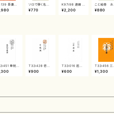
4139 吾妻獅
ソロで弾く名曲
K97i98 連禱 :
こと絵巻 お
《箏曲楽譜》
集 クリスマス・
2台ピアノのため
戸日本橋
,980
¥770
¥2,200
¥880
箏/宮城道雄
イブ／恋人がサ
の（2 Pianos /
・宮城宗家監
ンタクロース(
菊池 幸夫 / 楽
/箏曲古典楽
箏独奏 /大平
譜）
）
光美 編曲/楽
譜）
2i451 奉祝
T32i428 壱越
T32i016 岩清
T32i456 
奏曲（尺八/久
調（尺八/初代 中
水（尺八/流祖 中
協奏曲（尺八
,300
¥900
¥600
¥1,300
玄智/楽譜）都
村双葉/楽譜）都
尾都山/楽譜）都
能島欣一/楽
流公刊楽譜曲
山流公刊楽譜曲
山：15
都山流公刊
2158
番:2133
曲番:2164