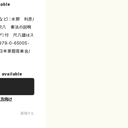
lable
など）：水野 利彦/
・尺八 奏法の説明
ア）付 尺八譜はス
79-0-65005-
大日本家庭音楽会/
 available
の方向け
通報する