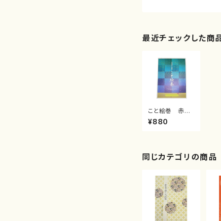
最近チェックした商
こと絵巻 赤と
んぼ（/水野 利
¥880
彦/楽譜）
同じカテゴリの商品