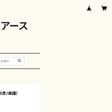
アース
利彦/楽譜）