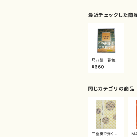
最近チェックした商
尺八譜 暮色ポ
エム（/水野 利
¥660
彦/楽譜）
同じカテゴリの商品
三重奏で弾く名
M