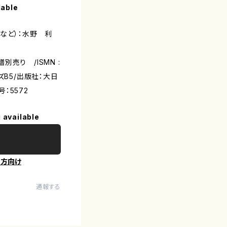
lable
など）：水野 利
売り /ISMN :
サイズB5/出版社：大日
：5572
 available
の方向け
通報する