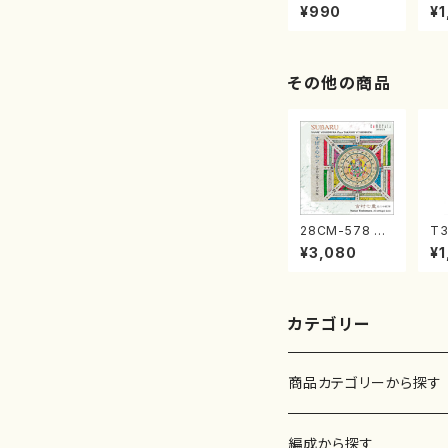
曲集 クリスマ
子
¥990
¥1
スメドレー( 箏
（
2/大平光美 編
著
曲/楽譜）
修
譜
その他の商品
28CM-578 す
T3
ばるの七ツ（二
協
¥3,080
¥1
十絃箏/クラリネ
代
ット/ヴァイオリ
八
ン/チェロ/吉松
山
隆：/CD）
番:
カテゴリー
商品カテゴリーから探す
楽譜
編成から探す