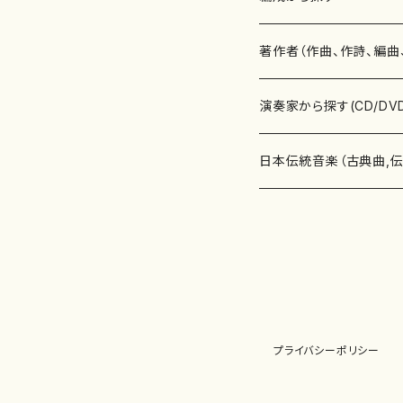
書籍
邦楽器
著作者（作曲、作詩、編曲
書籍
箏・琴（ソロ）
CD・DVD
合唱
あ行
演奏家から探す(CD/DV
テキストブック
箏・琴（合奏）
混声合唱
青木省三(アオキ ショウゾウ)
チケット
歌・声
か行
邦楽（箏、三味線、尺八等
日本伝統音楽（古典曲,
事典
三味線（ソロ）
女声合唱
青島広志（アオシマ ヒロシ）
ソプラノ
梯郁夫(カケハシ イクオ)
アルメリア（箏）
雑誌
洋楽器（鍵盤楽器）
さ行
声楽家・合唱団・朗読等
地歌箏曲（箏古典楽譜）
詩集
三味線（合奏）
男声合唱
秋山健治(アキヤマ ケンジ）
アルト
蔭山滸山(カゲヤマ キョザン)
石川高（笙）
邦楽ジャーナル
ピアノ（ソロ）
斉藤松声(サイトウ ショウセイ
應和惠子（声楽・ソプラノ）
宮城道雄（宮城宗家監修）
レコード
洋楽器（弦楽器）
た行
洋楽-鍵盤楽器（ピアノ、
地歌箏曲（三絃古典楽
尺八（ソロ）
児童合唱
秋山邦晴(アキヤマ クニハル)
テノール
景山伸夫(カゲヤマ ノブオ)
伊藤まなみ（箏）
ピアノ（連弾）
斎藤武（サイトウ タケシ）
栗友会女声アンサンブル（合
バイオリン（ソロ）
平良伊津美(タイラ イツミ)
マリーン・ファン・ニューケルケ
宮城道雄（宮城宗家監修）
雑貨・アクセサリー
洋楽器（木管楽器）
な行
洋楽-弦楽器（バイオリン
長唄青柳楽譜（唄、三味
プライバシーポリシー
尺八（合奏）
朗読・語り
芥川也寸志（アクタガワ ヤス
バリトン
葛西聖憲(カサイ マサノリ)
浦上恵子（箏）
ピアノ（合奏）
斎藤友子(サイトウ トモコ)
川口聖加（声楽・ソプラノ）
バイオリン（合奏）
田頭優子(タガシラ ユウコ)
赤城眞理（ピアノ）
フルート（ピッコロを含む）（ソ
内藤 明美(ナイトウ アケミ)
戸澤哲夫（バイオリン）
杵屋彌之介(青柳茂三）
用具
洋楽器（金管楽器）
は行
洋楽-木管楽器（フルート
尺八（古典楽譜、伝統楽