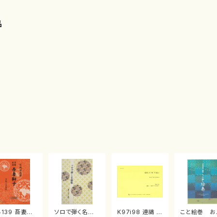
品
4139 吾妻獅
ソロで弾く名曲
K97i98 連禱 :
こと絵巻 お