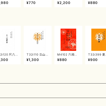
《箏曲楽譜》
集 クリスマス・
2台ピアノのため
戸日本橋
,980
¥770
¥2,200
¥880
箏/宮城道雄
イブ／恋人がサ
の（2 Pianos /
・宮城宗家監
ンタクロース(
菊池 幸夫 / 楽
/箏曲古典楽
箏独奏 /大平
譜）
）
光美 編曲/楽
譜）
2i120 尺八
T32i110 立山ア
M4102 六段の
T32i399 
奏曲（尺八/二
ルペン紀行（尺
調 雲井六段
組曲（尺八/
,300
¥1,300
¥880
¥900
 山本邦山/尺
八/初代 石垣征
（箏/宮城道雄
山川園松/楽
/都山式譜）都
山/尺八/都山式
著・宮城宗家監
都山流公刊
流公刊楽譜曲
譜）都山流公刊
修/箏曲古典楽
曲番:2104
569
楽譜曲番:559
譜）