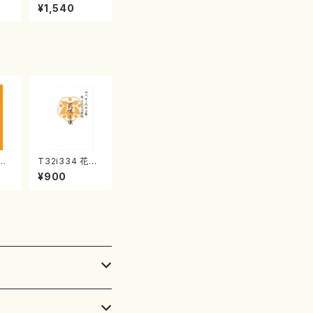
産《箏曲楽譜》
¥1,540
（箏/宮城喜代
子・宮城数江著・
宮城宗家監修/
箏曲古典楽譜）
夏の
T32i334 花咲
初代
く頃（尺八/初代
¥900
譜）
山川園松/楽譜）
楽譜
都山流公刊楽譜
曲番:2037