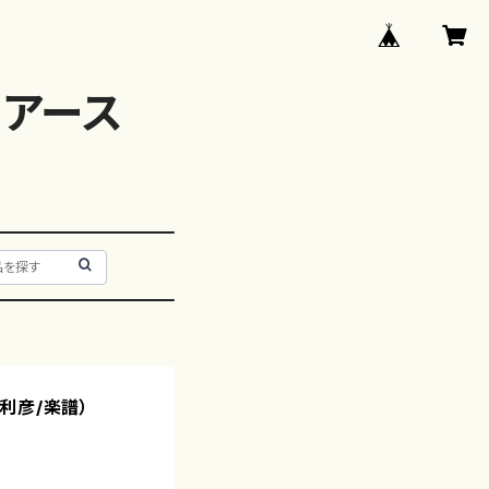
アース
利彦/楽譜）