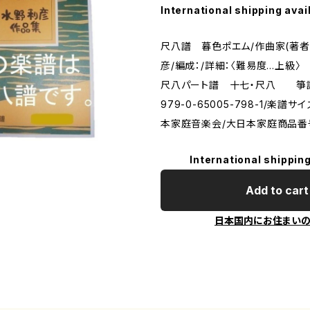
International shipping avai
尺八譜 暮色ポエム/作曲家(著者
彦/編成：/詳細：〈難易度…上級〉
尺八パート譜 十七・尺八 箏譜別
979-0-65005-798-1/楽譜
本家庭音楽会/大日本家庭商品番号
International shipping
Add to cart
日本国内にお住まい