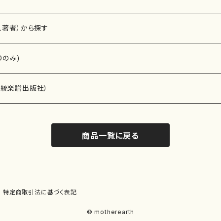
、著者）から探す
Dのみ)
）演奏家
伝統楽譜出版社）
商品一覧に戻る
)
オルガン等）演奏家
譜）
唱・女声合唱）
ン（ピアノ）
、ギター等）演奏家
線楽譜）
特定商取引法に基づく表記
シ）
ロ）
、クラリネット等）演奏家
譜出版社）
© motherearth