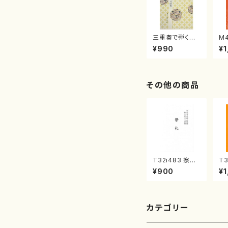
三重奏で弾く名
M
曲集 クリスマ
子
¥990
¥1
スメドレー( 箏
（
2/大平光美 編
著
曲/楽譜）
修
譜
その他の商品
T32i483 祭礼
T3
（尺八/初代 星田
調
¥900
¥1
一山/楽譜）都山
智
流公刊楽譜曲番:
公
2191
16
カテゴリー