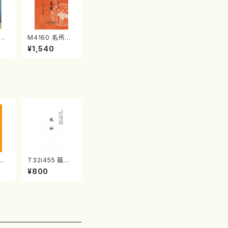
江
M4160 名所土
産《箏曲楽譜》
¥1,540
（箏/宮城喜代
子・宮城数江著・
宮城宗家監修/
箏曲古典楽譜）
三絃
T32i455 風神
/中
（尺八/大月宗明/
¥800
譜）
楽譜）都山:2162
楽譜