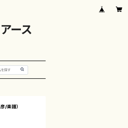
アース
彦/楽譜）