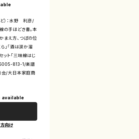
lable
など）：水野 利彦/
線の手ほどき書。本
かまえ方、つぼの位
くら」「酒は涙か溜
セット「三味線はじ
5005-813-1/楽譜
楽会/大日本家庭商
 available
の方向け