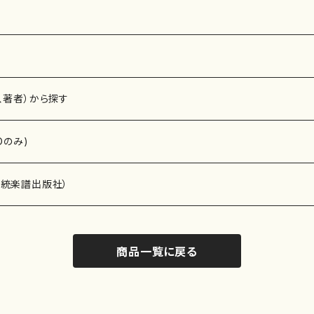
、著者）から探す
Dのみ)
）演奏家
伝統楽譜出版社）
商品一覧に戻る
)
オルガン等）演奏家
譜）
唱・女声合唱）
ン（ピアノ）
、ギター等）演奏家
線楽譜）