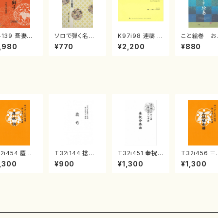
4139 吾妻獅
ソロで弾く名曲
K97i98 連禱 :
こと絵巻 お
《箏曲楽譜》
集 クリスマス・
2台ピアノのため
戸日本橋
,980
¥770
¥2,200
¥880
箏/宮城道雄
イブ／恋人がサ
の（2 Pianos /
・宮城宗家監
ンタクロース(
菊池 幸夫 / 楽
/箏曲古典楽
箏独奏 /大平
譜）
）
光美 編曲/楽
譜）
2i454 慶祝
T32i144 捻竹
T32i451 奉祝
T32i456 
（尺八/久本玄
（尺八/一瀬星山/
合奏曲（尺八/久
協奏曲（尺八
,300
¥900
¥1,300
¥1,300
/楽譜）都山流
尺八/都山式譜）
本玄智/楽譜）都
能島欣一/楽
刊楽譜曲番:2
都山流公刊楽譜
山流公刊楽譜曲
都山流公刊
1
曲番:593
番:2158
曲番:2164