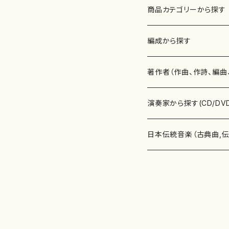
商品カテゴリーから探す
楽譜
編成から探す
書籍
邦楽器
著作者（作曲、作詩、編曲
書籍
箏・琴（ソロ）
CD・DVD
合唱
あ行
演奏家から探す(CD/DV
テキストブック
箏・琴（合奏）
混声合唱
青木省三(アオキ ショウゾウ)
チケット
歌・声
か行
邦楽（箏、三味線、尺八等
日本伝統音楽（古典曲,
事典
三味線（ソロ）
女声合唱
青島広志（アオシマ ヒロシ）
ソプラノ
梯郁夫(カケハシ イクオ)
アルメリア（箏）
雑誌
洋楽器（鍵盤楽器）
さ行
声楽家・合唱団・朗読等
地歌箏曲（箏古典楽譜）
詩集
三味線（合奏）
男声合唱
秋山健治(アキヤマ ケンジ）
アルト
蔭山滸山(カゲヤマ キョザン)
石川高（笙）
邦楽ジャーナル
ピアノ（ソロ）
斉藤松声(サイトウ ショウセイ
應和惠子（声楽・ソプラノ）
宮城道雄（宮城宗家監修）
レコード
洋楽器（弦楽器）
た行
洋楽-鍵盤楽器（ピアノ、
地歌箏曲（三絃古典楽
尺八（ソロ）
児童合唱
秋山邦晴(アキヤマ クニハル)
テノール
景山伸夫(カゲヤマ ノブオ)
伊藤まなみ（箏）
ピアノ（連弾）
斎藤武（サイトウ タケシ）
栗友会女声アンサンブル（合
バイオリン（ソロ）
平良伊津美(タイラ イツミ)
マリーン・ファン・ニューケルケ
宮城道雄（宮城宗家監修）
雑貨・アクセサリー
洋楽器（木管楽器）
な行
洋楽-弦楽器（バイオリン
長唄青柳楽譜（唄、三味