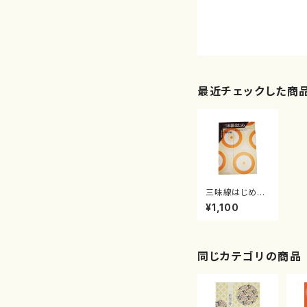
最近チェックした商
三味線はじめN
o.1（/水野 利
¥1,100
彦/楽譜）
同じカテゴリの商品