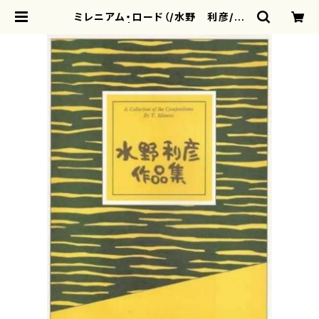
ミレニアム・ロード（/水野 利彦/楽
譜） | motherearth