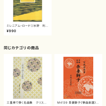
ミレニアム・ロード（/水野 利
彦/楽譜）
¥990
同じカテゴリの商品
三重奏で弾く名曲集 クリスマ
M4139 吾妻獅子《箏曲楽譜》