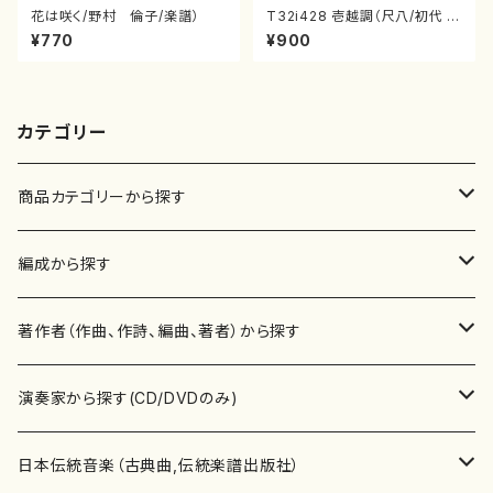
花は咲く/野村 倫子/楽譜）
T32i428 壱越調（尺八/初代 中
村双葉/楽譜）都山流公刊楽譜曲
¥770
¥900
番:2133
カテゴリー
商品カテゴリーから探す
楽譜
編成から探す
書籍
邦楽器
著作者（作曲、作詩、編曲、著者）から探す
書籍
箏・琴（ソロ）
CD・DVD
合唱
あ行
演奏家から探す(CD/DVDのみ)
テキストブック
箏・琴（合奏）
混声合唱
青木省三(アオキ ショウゾウ)
チケット
歌・声
か行
邦楽（箏、三味線、尺八等）演奏家
日本伝統音楽（古典曲,伝統楽譜出版社）