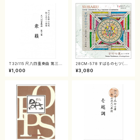
T32i115 尺八四重奏曲 第三番
28CM-578 すばるの七ツ（二
衆籟（尺八/初代 山本邦山/尺
十絃箏/クラリネット/ヴァイオリ
¥1,000
¥3,080
八/都山式譜）都山流公刊楽譜曲
ン/チェロ/吉松 隆：/CD）
番:564