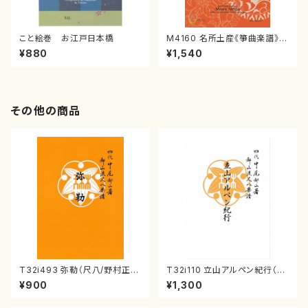
こと絵巻 お江戸日本橋
M4160 名所土産《箏曲楽譜》
（箏/宮城喜代子・宮城数江著・
¥880
¥1,540
宮城宗家監修/箏曲古典楽譜）
その他の商品
T32i493 弥勒（尺八/野村正
T32i110 立山アルペン紀行（尺
峰/楽譜）都山流公刊楽譜曲番:2
八/初代 石垣征山/尺八/都山式
¥900
¥1,300
202
譜）都山流公刊楽譜曲番:559