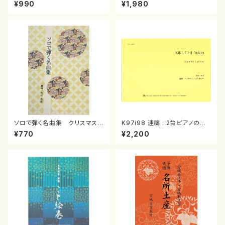
スメドレー( 箏2/大平光美 編
（箏/宮城道雄著・宮城宗家監修/
¥990
¥1,980
曲/楽譜）
箏曲古典楽譜）
ソロで弾く名曲集 クリスマス・
K97i98 連禱 : 2台ピアノのた
イブ／恋人がサンタクロース(
めの（2 Pianos / 菊池 幸夫 /
¥770
¥2,200
箏独奏 /大平光美 編曲/楽
楽譜）
譜）