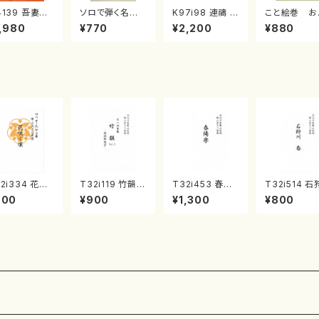
4139 吾妻獅
ソロで弾く名曲
K97i98 連禱 :
こと絵巻 お
《箏曲楽譜》
集 クリスマス・
2台ピアノのため
戸日本橋
,980
¥770
¥2,200
¥880
箏/宮城道雄
イブ／恋人がサ
の（2 Pianos /
・宮城宗家監
ンタクロース(
菊池 幸夫 / 楽
/箏曲古典楽
箏独奏 /大平
譜）
）
光美 編曲/楽
譜）
2i334 花咲
T32i119 竹韻 V
T32i453 春陽
T32i514 石
頃（尺八/初代
OL2 ～嵯峨野
楽（尺八/宮城道
川 春（尺八/
900
¥900
¥1,300
¥800
川園松/楽譜）
遊歩～（尺八/野
雄/楽譜）都山流
震一/楽譜）
山流公刊楽譜
村峰山/尺八/都
公刊楽譜曲番:2
no:2223
番:2037
山式譜）都山流
160
公刊楽譜曲番:5
68