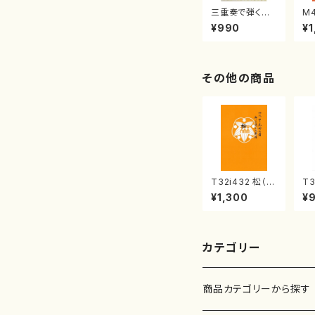
三重奏で弾く名
M
曲集 クリスマ
子
¥990
¥1
スメドレー( 箏
（
2/大平光美 編
著
曲/楽譜）
修
譜
その他の商品
T32i432 松（尺
T3
八/宮城道雄/楽
く
¥1,300
¥
譜）都山流公刊
山
楽譜曲番:2138
都
曲
カテゴリー
商品カテゴリーから探す