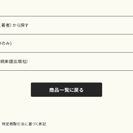
、著者）から探す
Dのみ)
）演奏家
伝統楽譜出版社）
商品一覧に戻る
)
オルガン等）演奏家
譜）
唱・女声合唱）
ン（ピアノ）
、ギター等）演奏家
線楽譜）
特定商取引法に基づく表記
シ）
ロ）