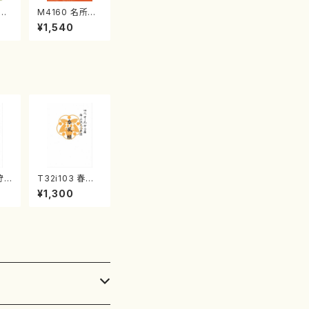
江
M4160 名所土
産《箏曲楽譜》
¥1,540
（箏/宮城喜代
子・宮城数江著・
宮城宗家監修/
箏曲古典楽譜）
狩
T32i103 春風
唯是
籟（尺八/初代 石
¥1,300
都山
垣征山/尺八/都
山式譜）都山流
公刊楽譜曲番:5
52