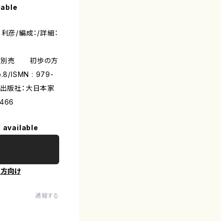
lable
利彦/編成：/詳細：
八譜別売 初歩の方
ISMN : 979-
B5/出版社：大日本家
466
 available
の方向け
通報する