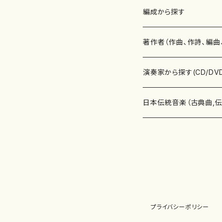
楽譜
編成から探す
書籍
邦楽器
著作者（作曲、作詩、編曲
書籍
箏・琴（ソロ）
CD・DVD
合唱
あ行
演奏家から探す(CD/DV
テキストブック
箏・琴（合奏）
混声合唱
青木省三(アオキ ショウゾウ)
チケット
歌・声
か行
邦楽（箏、三味線、尺八等
日本伝統音楽（古典曲,
事典
三味線（ソロ）
女声合唱
青島広志（アオシマ ヒロシ）
ソプラノ
梯郁夫(カケハシ イクオ)
アルメリア（箏）
雑誌
洋楽器（鍵盤楽器）
さ行
声楽家・合唱団・朗読等
地歌箏曲（箏古典楽譜）
詩集
三味線（合奏）
男声合唱
秋山健治(アキヤマ ケンジ）
アルト
蔭山滸山(カゲヤマ キョザン)
石川高（笙）
邦楽ジャーナル
ピアノ（ソロ）
斉藤松声(サイトウ ショウセイ
應和惠子（声楽・ソプラノ）
宮城道雄（宮城宗家監修）
レコード
洋楽器（弦楽器）
た行
洋楽-鍵盤楽器（ピアノ、
地歌箏曲（三絃古典楽
尺八（ソロ）
児童合唱
秋山邦晴(アキヤマ クニハル)
テノール
景山伸夫(カゲヤマ ノブオ)
伊藤まなみ（箏）
ピアノ（連弾）
斎藤武（サイトウ タケシ）
栗友会女声アンサンブル（合
バイオリン（ソロ）
平良伊津美(タイラ イツミ)
マリーン・ファン・ニューケルケ
宮城道雄（宮城宗家監修）
雑貨・アクセサリー
洋楽器（木管楽器）
な行
洋楽-弦楽器（バイオリン
長唄青柳楽譜（唄、三味
プライバシーポリシー
尺八（合奏）
朗読・語り
芥川也寸志（アクタガワ ヤス
バリトン
葛西聖憲(カサイ マサノリ)
浦上恵子（箏）
ピアノ（合奏）
斎藤友子(サイトウ トモコ)
川口聖加（声楽・ソプラノ）
バイオリン（合奏）
田頭優子(タガシラ ユウコ)
赤城眞理（ピアノ）
フルート（ピッコロを含む）（ソ
内藤 明美(ナイトウ アケミ)
戸澤哲夫（バイオリン）
杵屋彌之介(青柳茂三）