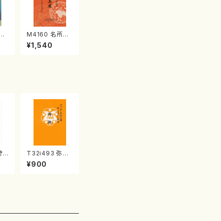
江
M4160 名所土
産《箏曲楽譜》
¥1,540
（箏/宮城喜代
子・宮城数江著・
宮城宗家監修/
箏曲古典楽譜）
狩
T32i493 弥勒
唯是
（尺八/野村正峰/
¥900
都山
楽譜）都山流公
刊楽譜曲番:220
2