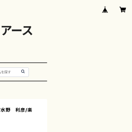
アース
/水野 利彦/楽