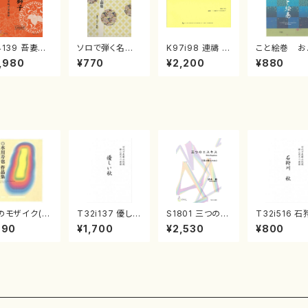
4139 吾妻獅
ソロで弾く名曲
K97i98 連禱 :
こと絵巻 お
《箏曲楽譜》
集 クリスマス・
2台ピアノのため
戸日本橋
,980
¥770
¥2,200
¥880
箏/宮城道雄
イブ／恋人がサ
の（2 Pianos /
・宮城宗家監
ンタクロース(
菊池 幸夫 / 楽
/箏曲古典楽
箏独奏 /大平
譜）
）
光美 編曲/楽
譜）
のモザイク(/
T32i137 優しい
S1801 三つのエ
T32i516 石
川 寿也/楽
秋（尺八/二代 山
スキス（箏2，17/
川 秋（尺八/
990
¥1,700
¥2,530
¥800
）
本邦山/尺八/都
清水 脩/楽譜）
震一/楽譜）
山式譜）都山流
no:2225
公刊楽譜曲番:5
86