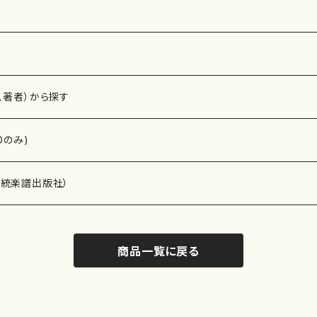
、著者）から探す
Dのみ)
）演奏家
伝統楽譜出版社）
商品一覧に戻る
)
オルガン等）演奏家
譜）
唱・女声合唱）
ン（ピアノ）
、ギター等）演奏家
線楽譜）