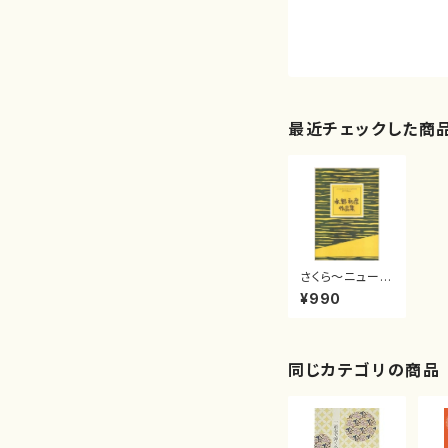
最近チェックした商
さくら〜ニューバ
ージョン〜（/水
¥990
野 利彦/楽譜）
同じカテゴリの商品