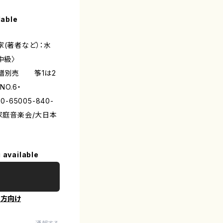
lable
家(著者など）：水
中級〉
八譜別売 筝1は2
O.6・
0-65005-840-
本家庭音楽会/大日本
 available
の方向け