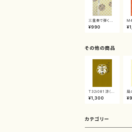
三重奏で弾く名
M
曲集 クリスマ
子
¥990
¥1
スメドレー( 箏
（
2/大平光美 編
著
曲/楽譜）
修
譜
その他の商品
T32i081 涼（尺
風
八/初代 山本邦
水
¥1,300
¥
山/尺八/都山式
譜
譜）都山流公刊
楽譜曲番:530
カテゴリー