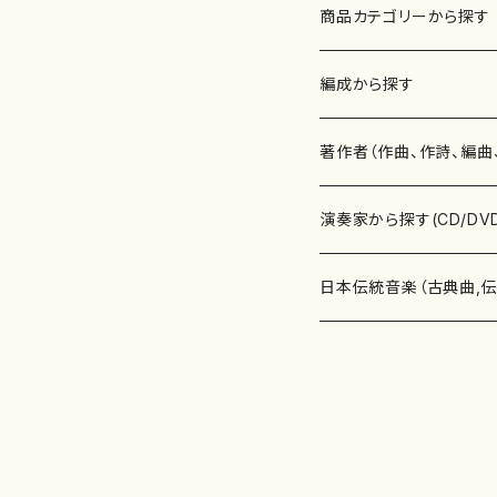
商品カテゴリーから探す
楽譜
編成から探す
書籍
邦楽器
著作者（作曲、作詩、編曲
書籍
箏・琴（ソロ）
CD・DVD
合唱
あ行
演奏家から探す(CD/DV
テキストブック
箏・琴（合奏）
混声合唱
青木省三(アオキ ショウゾウ)
チケット
歌・声
か行
邦楽（箏、三味線、尺八等
日本伝統音楽（古典曲,
事典
三味線（ソロ）
女声合唱
青島広志（アオシマ ヒロシ）
ソプラノ
梯郁夫(カケハシ イクオ)
アルメリア（箏）
雑誌
洋楽器（鍵盤楽器）
さ行
声楽家・合唱団・朗読等
地歌箏曲（箏古典楽譜）
詩集
三味線（合奏）
男声合唱
秋山健治(アキヤマ ケンジ）
アルト
蔭山滸山(カゲヤマ キョザン)
石川高（笙）
邦楽ジャーナル
ピアノ（ソロ）
斉藤松声(サイトウ ショウセイ
應和惠子（声楽・ソプラノ）
宮城道雄（宮城宗家監修）
レコード
洋楽器（弦楽器）
た行
洋楽-鍵盤楽器（ピアノ、
地歌箏曲（三絃古典楽
尺八（ソロ）
児童合唱
秋山邦晴(アキヤマ クニハル)
テノール
景山伸夫(カゲヤマ ノブオ)
伊藤まなみ（箏）
ピアノ（連弾）
斎藤武（サイトウ タケシ）
栗友会女声アンサンブル（合
バイオリン（ソロ）
平良伊津美(タイラ イツミ)
マリーン・ファン・ニューケルケ
宮城道雄（宮城宗家監修）
雑貨・アクセサリー
洋楽器（木管楽器）
な行
洋楽-弦楽器（バイオリン
長唄青柳楽譜（唄、三味