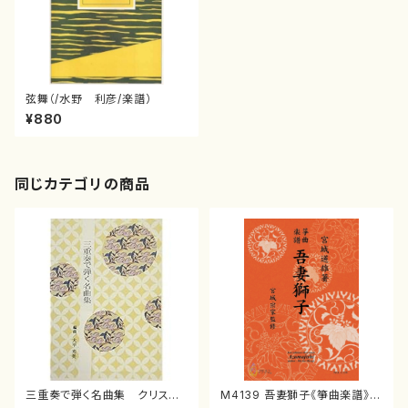
弦舞（/水野 利彦/楽譜）
¥880
同じカテゴリの商品
三重奏で弾く名曲集 クリスマ
M4139 吾妻獅子《箏曲楽譜》