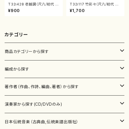
T32i428 壱越調（尺八/初代 中
T32i117 竹彩々（尺八/初代 山
村双葉/楽譜）都山流公刊楽譜曲
本邦山/尺八/都山式譜）都山流
¥900
¥1,700
番:2133
公刊楽譜曲番:566
カテゴリー
商品カテゴリーから探す
楽譜
編成から探す
書籍
邦楽器
著作者（作曲、作詩、編曲、著者）から探す
書籍
箏・琴（ソロ）
CD・DVD
合唱
あ行
演奏家から探す(CD/DVDのみ)
テキストブック
箏・琴（合奏）
混声合唱
青木省三(アオキ ショウゾウ)
チケット
歌・声
か行
邦楽（箏、三味線、尺八等）演奏家
日本伝統音楽（古典曲,伝統楽譜出版社）