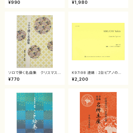
スメドレー( 箏2/大平光美 編
（箏/宮城道雄著・宮城宗家監修/
¥990
¥1,980
曲/楽譜）
箏曲古典楽譜）
ソロで弾く名曲集 クリスマス・
K97i98 連禱 : 2台ピアノのた
イブ／恋人がサンタクロース(
めの（2 Pianos / 菊池 幸夫 /
¥770
¥2,200
箏独奏 /大平光美 編曲/楽
楽譜）
譜）