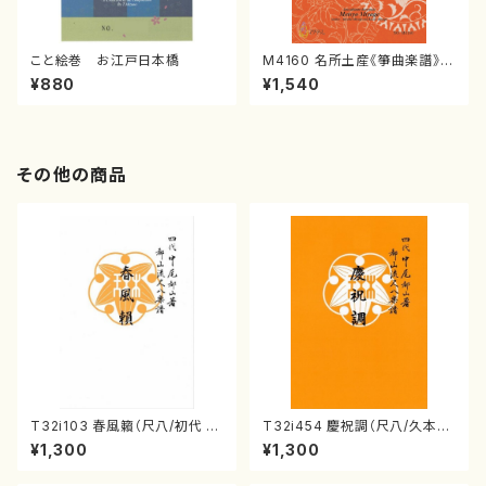
こと絵巻 お江戸日本橋
M4160 名所土産《箏曲楽譜》
（箏/宮城喜代子・宮城数江著・
¥880
¥1,540
宮城宗家監修/箏曲古典楽譜）
その他の商品
T32i103 春風籟（尺八/初代 石
T32i454 慶祝調（尺八/久本玄
垣征山/尺八/都山式譜）都山流
智/楽譜）都山流公刊楽譜曲番:2
¥1,300
¥1,300
公刊楽譜曲番:552
161