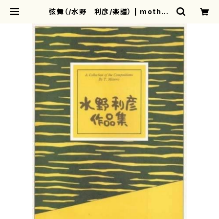
弦舞（/水野 利彦/楽譜） | mother
earth