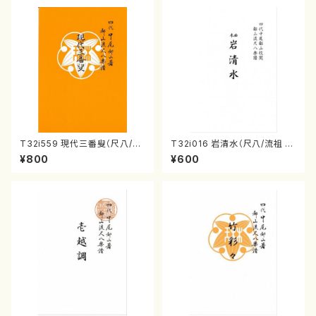
T32i559 現代三番叟（尺八/杵
T32i016 岩清水（尺八/流祖 中
屋正邦/楽譜）都山流公刊楽譜曲
尾都山/楽譜）都山：15
¥800
¥600
番:2269