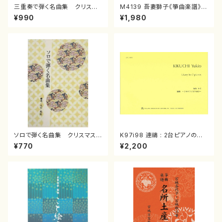
三重奏で弾く名曲集 クリスマ
M4139 吾妻獅子《箏曲楽譜》
スメドレー( 箏2/大平光美 編
（箏/宮城道雄著・宮城宗家監修/
¥990
¥1,980
曲/楽譜）
箏曲古典楽譜）
ソロで弾く名曲集 クリスマス・
K97i98 連禱 : 2台ピアノのた
イブ／恋人がサンタクロース(
めの（2 Pianos / 菊池 幸夫 /
¥770
¥2,200
箏独奏 /大平光美 編曲/楽
楽譜）
譜）