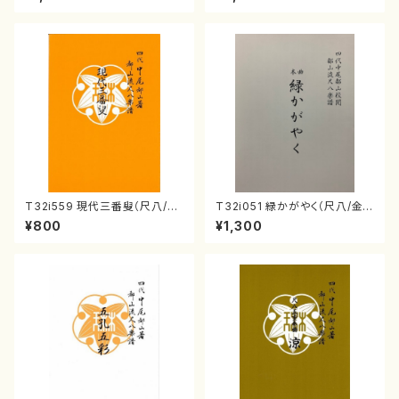
公刊楽譜曲番:552
ン/チェロ/吉松 隆：/CD）
T32i559 現代三番叟（尺八/杵
T32i051 緑かがやく（尺八/金
屋正邦/楽譜）都山流公刊楽譜曲
森高山/楽譜）都山流公刊楽譜曲
¥800
¥1,300
番:2269
番：50