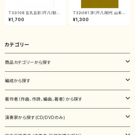
T32i108 五孔五彩（尺八/初代
T32i081 涼（尺八/初代 山本邦
石垣征山/尺八/都山式譜）都山
山/尺八/都山式譜）都山流公刊
¥1,700
¥1,300
流公刊楽譜曲番:557
楽譜曲番:530
カテゴリー
商品カテゴリーから探す
楽譜
編成から探す
書籍
邦楽器
著作者（作曲、作詩、編曲、著者）から探す
書籍
箏・琴（ソロ）
CD・DVD
合唱
あ行
演奏家から探す(CD/DVDのみ)
テキストブック
箏・琴（合奏）
混声合唱
青木省三(アオキ ショウゾウ)