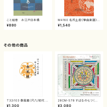
こと絵巻 お江戸日本橋
M4160 名所土産《箏曲楽譜》
（箏/宮城喜代子・宮城数江著・
¥880
¥1,540
宮城宗家監修/箏曲古典楽譜）
その他の商品
T32i103 春風籟（尺八/初代 石
28CM-578 すばるの七ツ（二
垣征山/尺八/都山式譜）都山流
十絃箏/クラリネット/ヴァイオリ
¥1,300
¥3,080