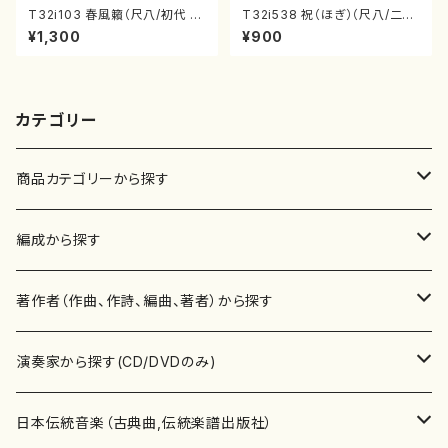
T32i103 春風籟（尺八/初代 石
T32i538 祝（ほぎ）（尺八/二代
垣征山/尺八/都山式譜）都山流
池田静山/楽譜）都山流公刊楽譜
¥1,300
¥900
公刊楽譜曲番:552
曲番:2247
カテゴリー
商品カテゴリーから探す
楽譜
編成から探す
書籍
邦楽器
著作者（作曲、作詩、編曲、著者）から探す
書籍
箏・琴（ソロ）
CD・DVD
合唱
あ行
演奏家から探す(CD/DVDのみ)
テキストブック
箏・琴（合奏）
混声合唱
青木省三(アオキ ショウゾウ)
チケット
歌・声
か行
邦楽（箏、三味線、尺八等）演奏家
日本伝統音楽（古典曲,伝統楽譜出版社）