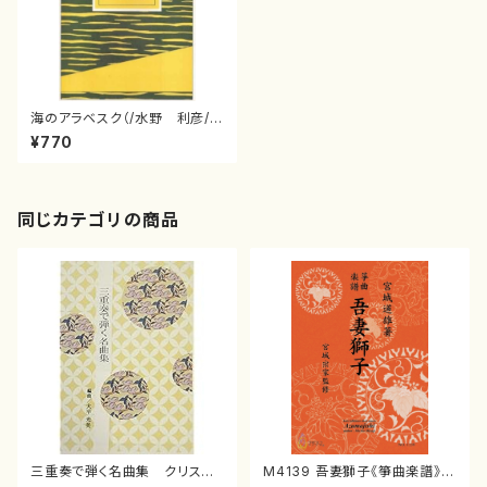
海のアラベスク（/水野 利彦/楽
譜）
¥770
同じカテゴリの商品
三重奏で弾く名曲集 クリスマ
M4139 吾妻獅子《箏曲楽譜》