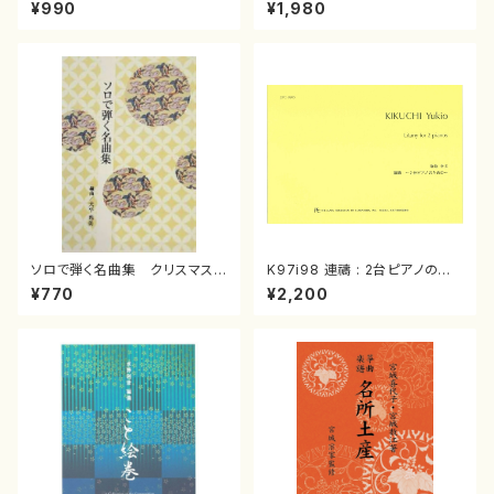
スメドレー( 箏2/大平光美 編
（箏/宮城道雄著・宮城宗家監修/
¥990
¥1,980
曲/楽譜）
箏曲古典楽譜）
ソロで弾く名曲集 クリスマス・
K97i98 連禱 : 2台ピアノのた
イブ／恋人がサンタクロース(
めの（2 Pianos / 菊池 幸夫 /
¥770
¥2,200
箏独奏 /大平光美 編曲/楽
楽譜）
譜）