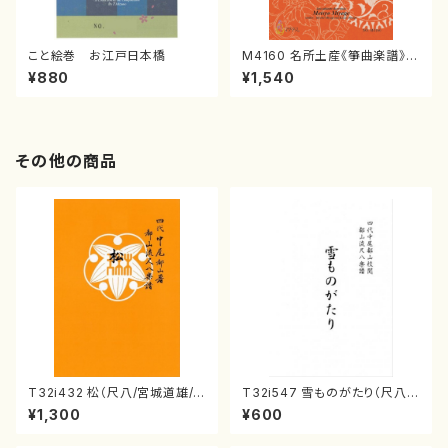
こと絵巻 お江戸日本橋
M4160 名所土産《箏曲楽譜》
（箏/宮城喜代子・宮城数江著・
¥880
¥1,540
宮城宗家監修/箏曲古典楽譜）
その他の商品
T32i432 松（尺八/宮城道雄/
T32i547 雪ものがたり（尺八/
楽譜）都山流公刊楽譜曲番:213
沢井忠夫/楽譜）都山流公刊楽譜
¥1,300
¥600
8
曲番:2256