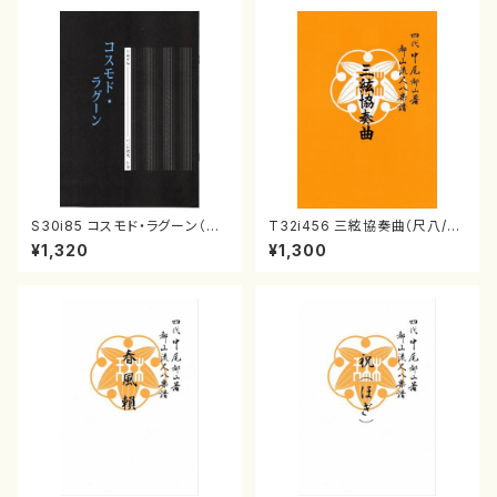
S30i85 コスモド・ラグーン（箏
T32i456 三絃協奏曲（尺八/中
2，17，三，尺/沢井比河流/楽譜）
能島欣一/楽譜）都山流公刊楽譜
¥1,320
¥1,300
曲番:2164