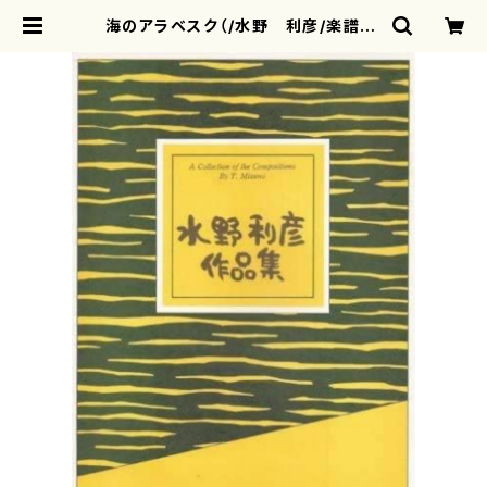
海のアラベスク（/水野 利彦/楽譜） |
motherearth