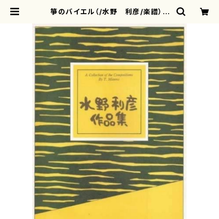
箏のバイエル（/水野 利彦/楽譜） |
motherearth