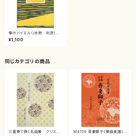
箏のバイエル（/水野 利彦/楽
譜）
¥1,100
同じカテゴリの商品
三重奏で弾く名曲集 クリスマ
M4139 吾妻獅子《箏曲楽譜》