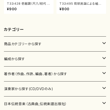
T32i428 壱越調（尺八/初代 中
T32i495 琉球民謡による組曲
村双葉/楽譜）都山流公刊楽譜曲
（尺八/牧野由多可/楽譜）都山n
¥900
¥800
番:2133
o:2204
カテゴリー
商品カテゴリーから探す
楽譜
編成から探す
書籍
邦楽器
著作者（作曲、作詩、編曲、著者）から探す
書籍
箏・琴（ソロ）
CD・DVD
合唱
あ行
演奏家から探す(CD/DVDのみ)
テキストブック
箏・琴（合奏）
混声合唱
青木省三(アオキ ショウゾウ)
チケット
歌・声
か行
邦楽（箏、三味線、尺八等）演奏家
日本伝統音楽（古典曲,伝統楽譜出版社）