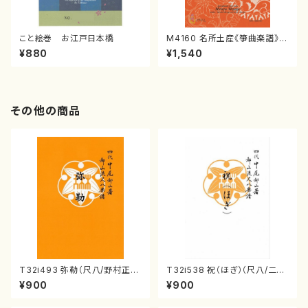
こと絵巻 お江戸日本橋
M4160 名所土産《箏曲楽譜》
（箏/宮城喜代子・宮城数江著・
¥880
¥1,540
宮城宗家監修/箏曲古典楽譜）
その他の商品
T32i493 弥勒（尺八/野村正
T32i538 祝（ほぎ）（尺八/二代
峰/楽譜）都山流公刊楽譜曲番:2
池田静山/楽譜）都山流公刊楽譜
¥900
¥900
202
曲番:2247