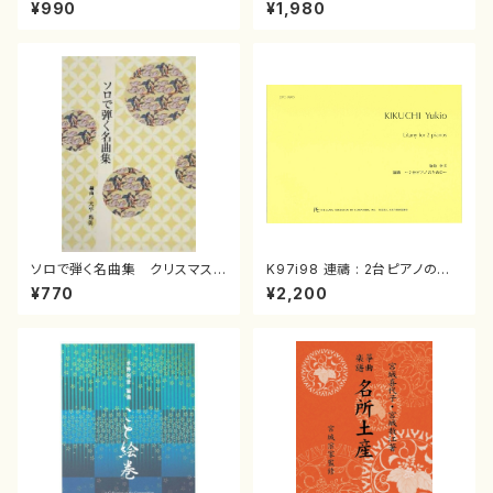
スメドレー( 箏2/大平光美 編
（箏/宮城道雄著・宮城宗家監修/
¥990
¥1,980
曲/楽譜）
箏曲古典楽譜）
ソロで弾く名曲集 クリスマス・
K97i98 連禱 : 2台ピアノのた
イブ／恋人がサンタクロース(
めの（2 Pianos / 菊池 幸夫 /
¥770
¥2,200
箏独奏 /大平光美 編曲/楽
楽譜）
譜）