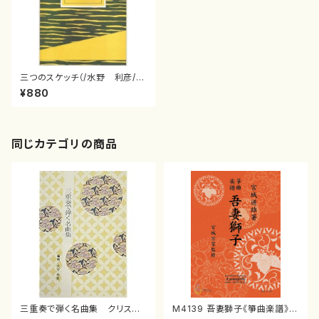
三つのスケッチ（/水野 利彦/楽
譜）
¥880
同じカテゴリの商品
三重奏で弾く名曲集 クリスマ
M4139 吾妻獅子《箏曲楽譜》