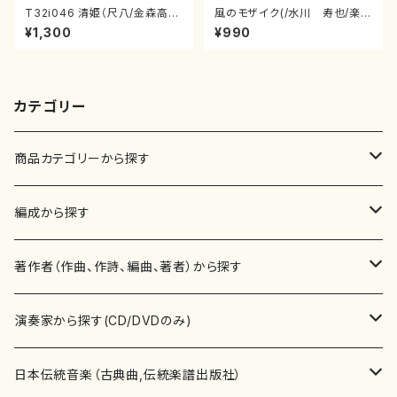
T32i046 清姫（尺八/金森高
風のモザイク(/水川 寿也/楽
山/楽譜）都山流公刊楽譜曲番：
譜）
¥1,300
¥990
45
カテゴリー
商品カテゴリーから探す
楽譜
編成から探す
書籍
邦楽器
著作者（作曲、作詩、編曲、著者）から探す
書籍
箏・琴（ソロ）
CD・DVD
合唱
あ行
演奏家から探す(CD/DVDのみ)
テキストブック
箏・琴（合奏）
混声合唱
青木省三(アオキ ショウゾウ)
チケット
歌・声
か行
邦楽（箏、三味線、尺八等）演奏家
日本伝統音楽（古典曲,伝統楽譜出版社）