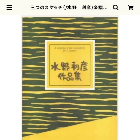
三つのスケッチ（/水野 利彦/楽譜） |
motherearth