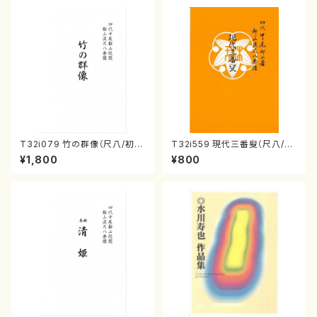
T32i079 竹の群像（尺八/初代
T32i559 現代三番叟（尺八/杵
山本邦山/尺八/都山式譜）都山
屋正邦/楽譜）都山流公刊楽譜曲
¥1,800
¥800
流公刊楽譜曲番:528
番:2269