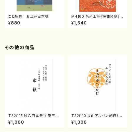
こと絵巻 お江戸日本橋
M4160 名所土産《箏曲楽譜》
（箏/宮城喜代子・宮城数江著・
¥880
¥1,540
宮城宗家監修/箏曲古典楽譜）
その他の商品
T32i115 尺八四重奏曲 第三番
T32i110 立山アルペン紀行（尺
衆籟（尺八/初代 山本邦山/尺
八/初代 石垣征山/尺八/都山式
¥1,000
¥1,300
八/都山式譜）都山流公刊楽譜曲
譜）都山流公刊楽譜曲番:559
番:564