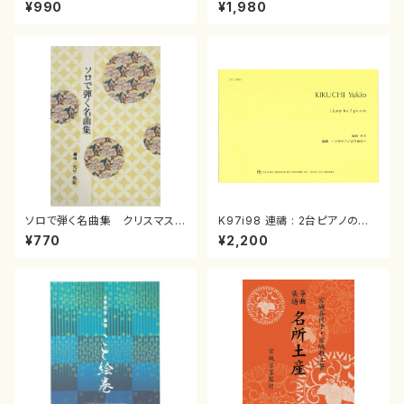
スメドレー( 箏2/大平光美 編
（箏/宮城道雄著・宮城宗家監修/
¥990
¥1,980
曲/楽譜）
箏曲古典楽譜）
ソロで弾く名曲集 クリスマス・
K97i98 連禱 : 2台ピアノのた
イブ／恋人がサンタクロース(
めの（2 Pianos / 菊池 幸夫 /
¥770
¥2,200
箏独奏 /大平光美 編曲/楽
楽譜）
譜）