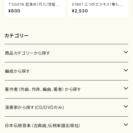
T32i016 岩清水（尺八/流祖 中
S1801 三つのエスキス（箏2，1
尾都山/楽譜）都山：15
7/清水 脩/楽譜）
¥600
¥2,530
カテゴリー
商品カテゴリーから探す
楽譜
編成から探す
書籍
邦楽器
著作者（作曲、作詩、編曲、著者）から探す
書籍
箏・琴（ソロ）
CD・DVD
合唱
あ行
演奏家から探す(CD/DVDのみ)
テキストブック
箏・琴（合奏）
混声合唱
青木省三(アオキ ショウゾウ)
チケット
歌・声
か行
邦楽（箏、三味線、尺八等）演奏家
日本伝統音楽（古典曲,伝統楽譜出版社）