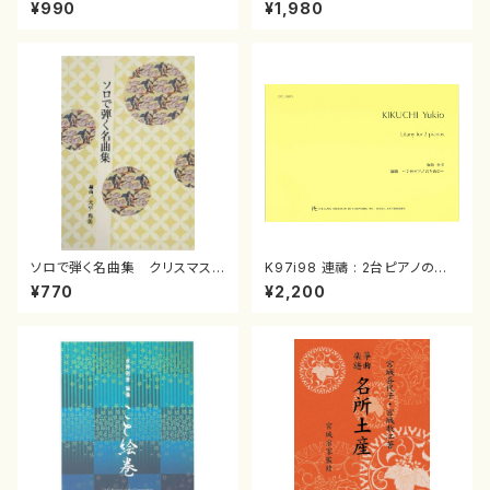
スメドレー( 箏2/大平光美 編
（箏/宮城道雄著・宮城宗家監修/
¥990
¥1,980
曲/楽譜）
箏曲古典楽譜）
ソロで弾く名曲集 クリスマス・
K97i98 連禱 : 2台ピアノのた
イブ／恋人がサンタクロース(
めの（2 Pianos / 菊池 幸夫 /
¥770
¥2,200
箏独奏 /大平光美 編曲/楽
楽譜）
譜）