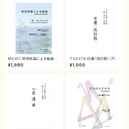
M4301 琉球民謡による組曲
T32i376 日蓮（改訂版）（尺八/
（箏/牧野由多可作曲/宮城喜代
宮城道雄/楽譜）都山流公刊楽譜
¥1,980
¥1,000
子・宮城数江著/箏曲楽譜）
曲番:2081