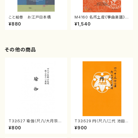
こと絵巻 お江戸日本橋
M4160 名所土産《箏曲楽譜》
（箏/宮城喜代子・宮城数江著・
¥880
¥1,540
宮城宗家監修/箏曲古典楽譜）
その他の商品
T32i527 瑜伽（尺八/大月宗明/
T32i529 円（尺八/二代 池田静
楽譜）都山流公刊楽譜曲番:223
山/楽譜）都山流公刊楽譜曲番:2
¥800
¥900
6
238