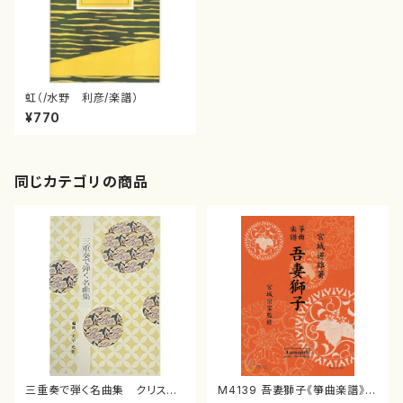
虹（/水野 利彦/楽譜）
¥770
同じカテゴリの商品
三重奏で弾く名曲集 クリスマ
M4139 吾妻獅子《箏曲楽譜》