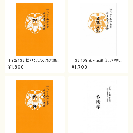
T32i432 松（尺八/宮城道雄/
T32i108 五孔五彩（尺八/初代
楽譜）都山流公刊楽譜曲番:213
石垣征山/尺八/都山式譜）都山
¥1,300
¥1,700
8
流公刊楽譜曲番:557