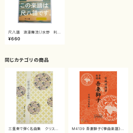
尺八譜 浪漫舞流（/水野 利
彦/楽譜）
¥660
同じカテゴリの商品
三重奏で弾く名曲集 クリスマ
M4139 吾妻獅子《箏曲楽譜》