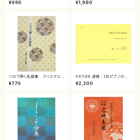
スメドレー( 箏2/大平光美 編
（箏/宮城道雄著・宮城宗家監修/
¥990
¥1,980
曲/楽譜）
箏曲古典楽譜）
ソロで弾く名曲集 クリスマス・
K97i98 連禱 : 2台ピアノのた
イブ／恋人がサンタクロース(
めの（2 Pianos / 菊池 幸夫 /
¥770
¥2,200
箏独奏 /大平光美 編曲/楽
楽譜）
譜）