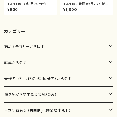
T32i416 祝典（尺八/初代山川
T32i453 春陽楽（尺八/宮城道
園松/楽譜）都山流公刊楽譜曲
雄/楽譜）都山流公刊楽譜曲番:2
¥900
¥1,300
番:2121
160
カテゴリー
商品カテゴリーから探す
楽譜
編成から探す
書籍
邦楽器
著作者（作曲、作詩、編曲、著者）から探す
書籍
箏・琴（ソロ）
CD・DVD
合唱
あ行
演奏家から探す(CD/DVDのみ)
テキストブック
箏・琴（合奏）
混声合唱
青木省三(アオキ ショウゾウ)
チケット
歌・声
か行
邦楽（箏、三味線、尺八等）演奏家
日本伝統音楽（古典曲,伝統楽譜出版社）