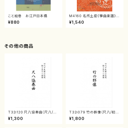
こと絵巻 お江戸日本橋
M4160 名所土産《箏曲楽譜》
（箏/宮城喜代子・宮城数江著・
¥880
¥1,540
宮城宗家監修/箏曲古典楽譜）
その他の商品
T32i120 尺八協奏曲（尺八/二
T32i079 竹の群像（尺八/初代
代 山本邦山/尺八/都山式譜）都
山本邦山/尺八/都山式譜）都山
¥1,300
¥1,800
山流公刊楽譜曲番:569
流公刊楽譜曲番:528