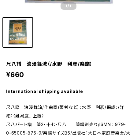
1
/1
尺八譜 浪漫舞流（/水野 利彦/楽譜）
¥660
International shipping available
尺八譜 浪漫舞流/作曲家(著者など）：水野 利彦/編成：/詳
細：〈難易度…上級〉
尺八パート譜 箏2・十七・尺八 箏譜別売り/ISMN : 979-
0-65005-875-9/楽譜サイズB5/出版社：大日本家庭音楽会/大