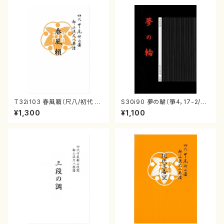
T32i103 春風籟（尺八/初代 石
S30i90 夢の輪（箏4，17-2/沢
垣征山/尺八/都山式譜）都山流
井比河流/楽譜）
¥1,300
¥1,100
公刊楽譜曲番:552