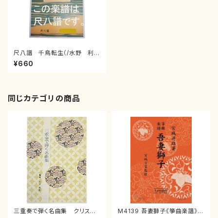
尺八譜 千鳥転生（/水野 利
彦/楽譜）
¥660
同じカテゴリの商品
三重奏で弾く名曲集 クリスマ
M4139 吾妻獅子《箏曲楽譜》