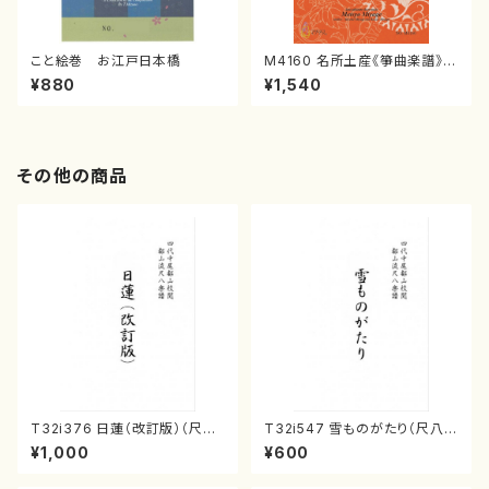
こと絵巻 お江戸日本橋
M4160 名所土産《箏曲楽譜》
（箏/宮城喜代子・宮城数江著・
¥880
¥1,540
宮城宗家監修/箏曲古典楽譜）
その他の商品
T32i376 日蓮（改訂版）（尺八/
T32i547 雪ものがたり（尺八/
宮城道雄/楽譜）都山流公刊楽譜
沢井忠夫/楽譜）都山流公刊楽譜
¥1,000
¥600
曲番:2081
曲番:2256