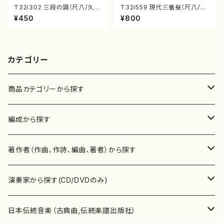
T32i302 三段の調（尺八/久本
T32i559 現代三番叟（尺八/杵
玄智/楽譜）都山no:2003
屋正邦/楽譜）都山流公刊楽譜曲
¥450
¥800
番:2269
カテゴリー
商品カテゴリーから探す
楽譜
編成から探す
書籍
邦楽器
著作者（作曲、作詩、編曲、著者）から探す
書籍
箏・琴（ソロ）
CD・DVD
合唱
あ行
演奏家から探す(CD/DVDのみ)
テキストブック
箏・琴（合奏）
混声合唱
青木省三(アオキ ショウゾウ)
チケット
歌・声
か行
邦楽（箏、三味線、尺八等）演奏家
日本伝統音楽（古典曲,伝統楽譜出版社）