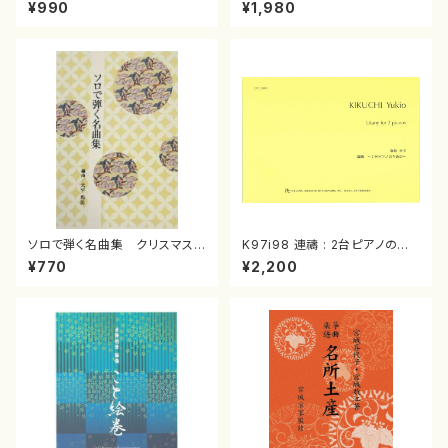
スメドレー( 箏2/大平光美 編
（箏/宮城道雄著・宮城宗家監修/
¥990
¥1,980
曲/楽譜）
箏曲古典楽譜）
ソロで弾く名曲集 クリスマス・
K97i98 連禱 : 2台ピアノのた
イブ／恋人がサンタクロース(
めの（2 Pianos / 菊池 幸夫 /
¥770
¥2,200
箏独奏 /大平光美 編曲/楽
楽譜）
譜）