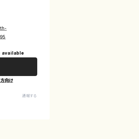
th-
795
 available
の方向け
通報する