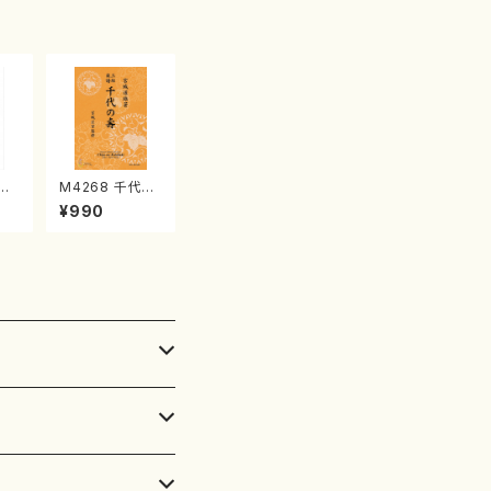
箏曲古典楽譜）
鶴の
M4268 千代の
楽
壽（三絃/宮城道
¥990
8
雄著・宮城宗家
監修/三絃楽譜）