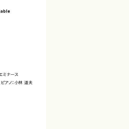
lable
ばエミナース
アノ：小林 道夫