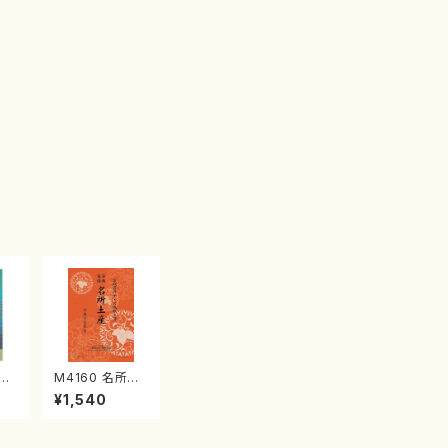
江
M4160 名所土
産《箏曲楽譜》
¥1,540
（箏/宮城喜代
子・宮城数江著・
宮城宗家監修/