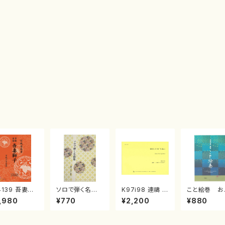
4139 吾妻獅
ソロで弾く名曲
K97i98 連禱 :
こと絵巻 お
《箏曲楽譜》
集 クリスマス・
2台ピアノのため
戸日本橋
,980
¥770
¥2,200
¥880
箏/宮城道雄
イブ／恋人がサ
の（2 Pianos /
・宮城宗家監
ンタクロース(
菊池 幸夫 / 楽
/箏曲古典楽
箏独奏 /大平
譜）