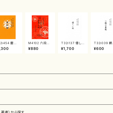
）
光美 編曲/楽
譜）
2i454 慶祝
M4102 六段の
T32i137 優しい
T32i039 
（尺八/久本玄
調 雲井六段
秋（尺八/二代 山
巣籠 （尺八/
,300
¥880
¥1,700
¥600
/楽譜）都山流
（箏/宮城道雄
本邦山/尺八/都
譜）都山no.3
刊楽譜曲番:2
著・宮城宗家監
山式譜）都山流
1
修/箏曲古典楽
公刊楽譜曲番:5
譜）
86
、著者）から探す