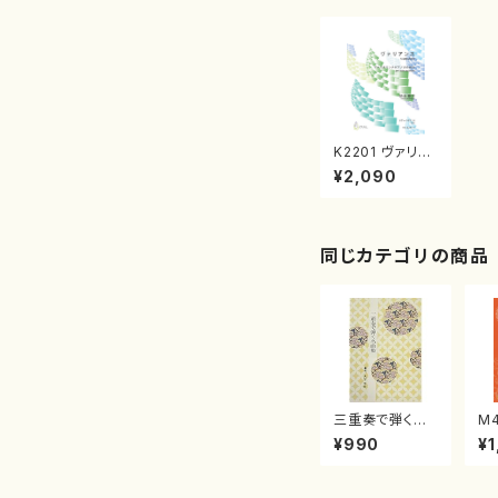
K2201 ヴァリア
ンス（バイオリン,
¥2,090
ピアノ/景山伸
夫/楽譜）
同じカテゴリの商品
三重奏で弾く名
M
曲集 クリスマ
子
¥990
¥1
スメドレー( 箏
（
2/大平光美 編
著
曲/楽譜）
修