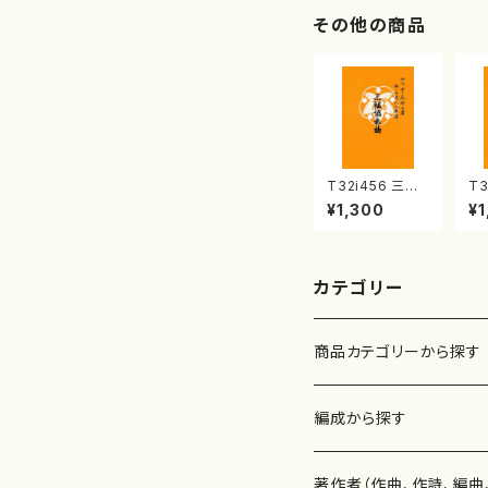
譜
その他の商品
T32i456 三絃
T3
協奏曲（尺八/中
調
¥1,300
¥1
能島欣一/楽譜）
智
都山流公刊楽譜
公
曲番:2164
16
カテゴリー
商品カテゴリーから探す
楽譜
編成から探す
書籍
邦楽器
著作者（作曲、作詩、編曲