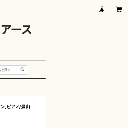
アース
リン,ピアノ/景山