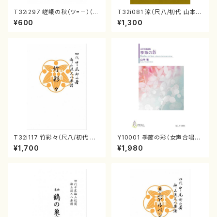
T32i297 嵯峨の秋（ツ=－）（尺
T32i081 涼（尺八/初代 山本邦
八/菊末検校/楽譜）都山流公刊
山/尺八/都山式譜）都山流公刊
¥600
¥1,300
楽譜曲番:1152
楽譜曲番:530
T32i117 竹彩々（尺八/初代 山
Y10001 季節の彩（女声合唱、
本邦山/尺八/都山式譜）都山流
ピアノ/山岸徹/楽譜）
¥1,700
¥1,980
公刊楽譜曲番:566