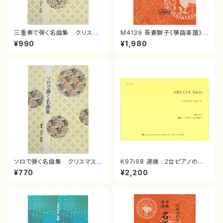
三重奏で弾く名曲集 クリスマ
M4139 吾妻獅子《箏曲楽譜》
スメドレー( 箏2/大平光美 編
（箏/宮城道雄著・宮城宗家監修/
¥990
¥1,980
曲/楽譜）
箏曲古典楽譜）
ソロで弾く名曲集 クリスマス・
K97i98 連禱 : 2台ピアノのた
イブ／恋人がサンタクロース(
めの（2 Pianos / 菊池 幸夫 /
¥770
¥2,200
箏独奏 /大平光美 編曲/楽
楽譜）
譜）