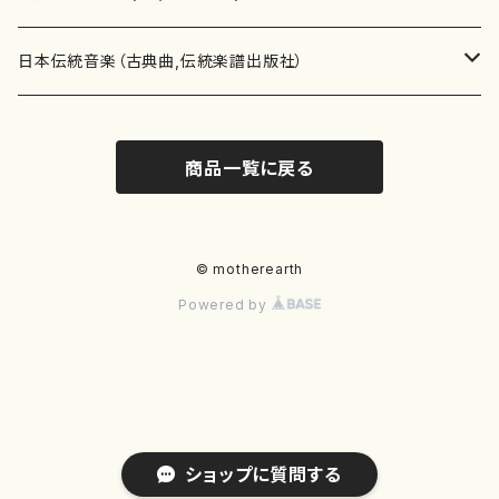
テキストブック
箏・琴（合奏）
混声合唱
青木省三(アオキ ショウゾウ)
チケット
歌・声
か行
邦楽（箏、三味線、尺八等）演奏家
日本伝統音楽（古典曲,伝統楽譜出版社）
事典
三味線（ソロ）
女声合唱
青島広志（アオシマ ヒロシ）
ソプラノ
梯郁夫(カケハシ イクオ)
アルメリア（箏）
雑誌
洋楽器（鍵盤楽器）
さ行
声楽家・合唱団・朗読等
地歌箏曲（箏古典楽譜）
商品一覧に戻る
詩集
三味線（合奏）
男声合唱
秋山健治(アキヤマ ケンジ）
アルト
蔭山滸山(カゲヤマ キョザン)
石川高（笙）
邦楽ジャーナル
ピアノ（ソロ）
斉藤松声(サイトウ ショウセイ)
應和惠子（声楽・ソプラノ）
宮城道雄（宮城宗家監修）
レコード
洋楽器（弦楽器）
た行
洋楽-鍵盤楽器（ピアノ、オルガン等）演奏家
地歌箏曲（三絃古典楽譜）
尺八（ソロ）
児童合唱
秋山邦晴(アキヤマ クニハル)
テノール
景山伸夫(カゲヤマ ノブオ)
伊藤まなみ（箏）
ピアノ（連弾）
斎藤武（サイトウ タケシ）
栗友会女声アンサンブル（合唱・女声合唱）
バイオリン（ソロ）
平良伊津美(タイラ イツミ)
マリーン・ファン・ニューケルケン（ピアノ）
宮城道雄（宮城宗家監修）
雑貨・アクセサリー
洋楽器（木管楽器）
な行
洋楽-弦楽器（バイオリン、ギター等）演奏家
長唄青柳楽譜（唄、三味線楽譜）
© motherearth
Powered by
尺八（合奏）
朗読・語り
芥川也寸志（アクタガワ ヤスシ）
バリトン
葛西聖憲(カサイ マサノリ)
浦上恵子（箏）
ピアノ（合奏）
斎藤友子(サイトウ トモコ)
川口聖加（声楽・ソプラノ）
バイオリン（合奏）
田頭優子(タガシラ ユウコ)
赤城眞理（ピアノ）
フルート（ピッコロを含む）（ソロ）
内藤 明美(ナイトウ アケミ)
戸澤哲夫（バイオリン）
杵屋彌之介(青柳茂三）
用具
洋楽器（金管楽器）
は行
洋楽-木管楽器（フルート、クラリネット等）演奏家
尺八（古典楽譜、伝統楽譜出版社）
邦楽大合奏
歌曲
芦垣美穂(アシガキ ミホ)
バス
片桐朋子(カタギリ トモコ)
小笠原夏美（箏）
オルガン
佐伯圭子(サエキ ケイコ)
平野忠彦（声楽・バリトン）
ビオラ
高野喜長(タカノ キチョウ)
青柳晋（ピアノ）
フルート（ピッコロを含む）（合奏）
永井薫(ナガイ カオル）
工藤真菜（バイオリン）
トランペット
萩原正吟(ハギワラ セイギン)
河村利夫（サクソフォン）
都山楽会楽譜
洋楽器（打楽器）
ま行
洋楽-打楽器（パーカッション、マリンバ等）演奏者
篠笛
ドロシー・アシュビー
その他（声域を指定しない歌など）
かただときこ(カタダ トキコ）
大久保智子（箏）
アコーディオン
坂井情二(サカイ ジョウジ)
河内紀恵（声楽・ソプラノ）
チェロ
高野検校(タカノ ケンギョウ)
伊沢長俊（オルガン）
クラリネット
永井ますみ(ナガイ マスミ）
松本克己（バイオリン）
ホルン
朴守賢(パク スヒョン)
板倉稔（クラリネット）
石垣 征山
マリンバ
セルドン・マイヤーズ
上野信一（パーカッション）
洋楽器（大編成）
や行
洋楽-大編成(オーケストラ、吹奏楽)楽団
ショップに質問する
笙・篳篥