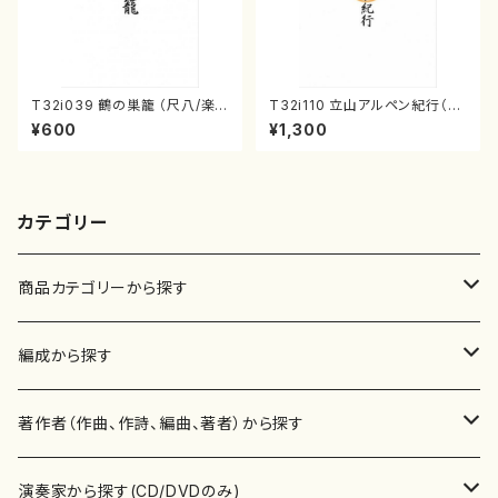
T32i039 鶴の巣籠 （尺八/楽
T32i110 立山アルペン紀行（尺
譜）都山no.38
八/初代 石垣征山/尺八/都山式
¥600
¥1,300
譜）都山流公刊楽譜曲番:559
カテゴリー
商品カテゴリーから探す
楽譜
編成から探す
書籍
邦楽器
著作者（作曲、作詩、編曲、著者）から探す
書籍
箏・琴（ソロ）
CD・DVD
合唱
あ行
演奏家から探す(CD/DVDのみ)