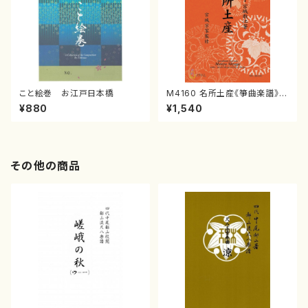
こと絵巻 お江戸日本橋
M4160 名所土産《箏曲楽譜》
（箏/宮城喜代子・宮城数江著・
¥880
¥1,540
宮城宗家監修/箏曲古典楽譜）
その他の商品